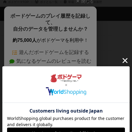
閉じる
ボドゲーマTOP
ボドとも一覧
草場 律
投稿履歴
ボドゲーマTOP
ボードゲームのプレイ履歴を記録し
て、
ボードゲームを検索する
自分のデータを管理しませんか？
約75,000人
がボドゲーマを利用中！
ボードゲームの新着レビュー
遊んだボードゲームを記録する
ボードゲーム会情報
気になるゲームのレビューを読む
お気に入り作品・所有リストの共
メカニクス特集
有
掲示板・トピックス
ログイン / 会員登録（10秒）
Google
X
ボドとも・会員一覧
Apple
Facebook
ボードゲーム業界コラム
または
ボドゲーマご利用案内