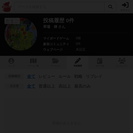
ログイン
投稿履歴 0件
たまご
草場 律 さん
0個
マイボードゲーム
0件
参加コミュニティ
未設定
ウェブページ
トップ
ゲーム一覧
マイリスト
投稿履歴
ボ
ドゲ
会
コミュニティ
全て
レビュー
ルール
戦略
リプレイ
投稿種別
全て
普通以上
高以上
最高のみ
注目度
投稿がありません