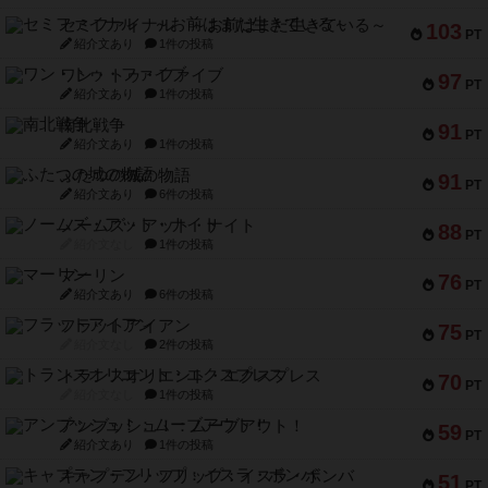
セミファイナル ～お前はまだ生きている～
103
PT
紹介文あり
1件の投稿
ワン・トゥ・ファイブ
97
PT
紹介文あり
1件の投稿
南北戦争
91
PT
紹介文あり
1件の投稿
ふたつの城の物語
91
PT
紹介文あり
6件の投稿
ノームズ・アット・ナイト
88
PT
紹介文なし
1件の投稿
マーリン
76
PT
紹介文あり
6件の投稿
フラットアイアン
75
PT
紹介文なし
2件の投稿
トランスオリエント・エクスプレス
70
PT
紹介文なし
1件の投稿
アンブッシュ！：ムーブアウト！
59
PT
紹介文あり
1件の投稿
キャプテン・フリップ：イスラ・ボンバ
51
PT