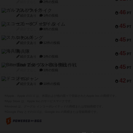
紹介文なし
2件の投稿
ガルフストライク
46
PT
紹介文あり
1件の投稿
エコーズ・オブ・タイム
45
PT
紹介文なし
8件の投稿
スカルキング
45
PT
紹介文あり
12件の投稿
海兵隊
45
PT
紹介文あり
1件の投稿
Bitter End ブタペスト救出作戦
45
PT
紹介文なし
1件の投稿
ドコジャン
42
PT
紹介文あり
10件の投稿
※Apple、Apple のロゴ は、米国および他の国々で登録されたApple Inc.の商標です。
※App Store は、Apple Inc.のサービスマークです。
※Android は、グーグル インコーポレイテッドの商標または登録商標です。
※Google Play とそのロゴは、Google Inc.の商標または登録商標です。