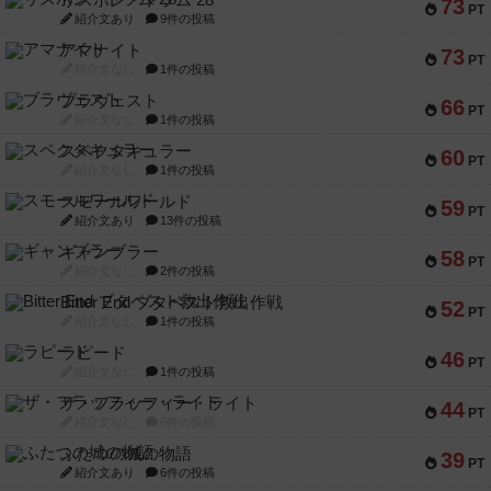
リスボン・トラム 28
73
PT
紹介文あり
9件の投稿
アマナイト
73
PT
紹介文なし
1件の投稿
ブラヴェスト
66
PT
紹介文なし
1件の投稿
スペクタキュラー
60
PT
紹介文なし
1件の投稿
スモールワールド
59
PT
紹介文あり
13件の投稿
ギャンブラー
58
PT
紹介文なし
2件の投稿
Bitter End ブタペスト救出作戦
52
PT
紹介文なし
1件の投稿
ラピード
46
PT
紹介文なし
1件の投稿
ザ・フラッフィー・ライト
44
PT
紹介文なし
0件の投稿
ふたつの城の物語
39
PT
紹介文あり
6件の投稿