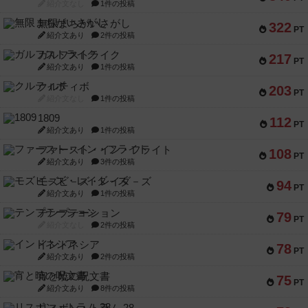
紹介文なし
1件の投稿
無限まちがいさがし
322
PT
紹介文あり
2件の投稿
ガルフストライク
217
PT
紹介文あり
1件の投稿
クルティボ
203
PT
紹介文なし
1件の投稿
1809
112
PT
紹介文あり
1件の投稿
ファースト・イン・フライト
108
PT
紹介文あり
3件の投稿
モズビ－ズ・レイダ－ズ
94
PT
紹介文あり
1件の投稿
テンプテーション
79
PT
紹介文なし
2件の投稿
インドネシア
78
PT
紹介文あり
2件の投稿
宵と暁の呪文書
75
PT
紹介文あり
8件の投稿