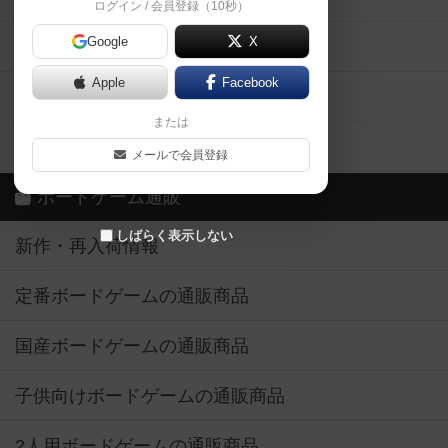
ログイン / 会員登録（10秒）
Google
X
ボドとも・会員一覧
Apple
Facebook
ボードゲーム業界コラム
または
ボドゲーマご利用案内
メールで会員登録
ボードゲーム通販
しばらく表示しない
新作・再入荷情報
定番ボードゲームの通販商品
国産ボードゲームの通販商品
子供向けボードゲームの通販商品
2人用ボードゲームの通販商品