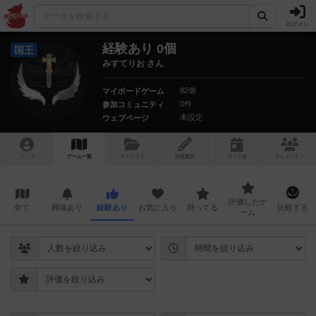
ログイン
経験あり 0個
国王
みすてりお さん
82個
マイボードゲーム
0件
参加コミュニティ
未設定
ウェブページ
トップ
ゲーム一覧
マイリスト
投稿履歴
ボ
ドゲ
会
コミュニティ
評価したゲ
全て
興味あり
経験あり
お気に入り
持ってる
比較する
ーム