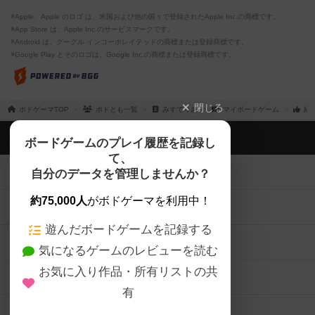
※Apple、Apple のロゴ は、米国および他の国々で登録されたApple Inc.の商標です。
※App Store は、Apple Inc.のサービスマークです。
※Android は、グーグル インコーポレイテッドの商標または登録商標です。
※Google Play とそのロゴは、Google Inc.の商標または登録商標です。
閉じる
ボドゲーマTOP
ボドとも一覧
みすてりお
マイボードゲーム
経
ボドゲーマTOP
ボードゲームのプレイ履歴を記録し
て、
ボードゲームを検索する
自分のデータを管理しませんか？
約75,000人
がボドゲーマを利用中！
ボードゲームの新着レビュー
遊んだボードゲームを記録する
ボードゲーム会情報
気になるゲームのレビューを読む
お気に入り作品・所有リストの共
メカニクス特集
有
掲示板・トピックス