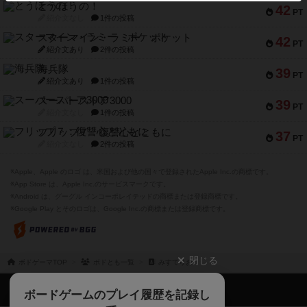
とうほうの！
42
PT
紹介文なし
1件の投稿
スターマイン・ラミー ポケット
42
PT
紹介文あり
2件の投稿
海兵隊
39
PT
紹介文あり
1件の投稿
スーパーストア3000
39
PT
紹介文なし
1件の投稿
フリップ７：復讐心とともに
37
PT
紹介文なし
2件の投稿
※Apple、Apple のロゴ は、米国および他の国々で登録されたApple Inc.の商標です。
※App Store は、Apple Inc.のサービスマークです。
※Android は、グーグル インコーポレイテッドの商標または登録商標です。
※Google Play とそのロゴは、Google Inc.の商標または登録商標です。
閉じる
ボドゲーマTOP
ボドとも一覧
みすてりお
ボドゲーマTOP
ボードゲームのプレイ履歴を記録し