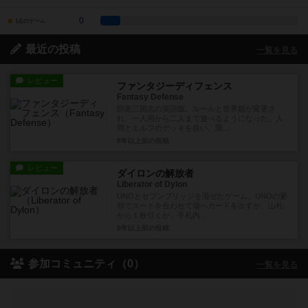
0
1点のゲーム
最近の投稿
一覧を見る
レビュー
ファンタジーディフェンス
Fantasy Defense
防衛三国志の英語版。ルールと世界観が変更さ
れ、一人用から二人まで遊べるようになった。人
間とエルフのデッキを扱い、限...
8年以上前
の投稿
レビュー
ダイロンの解放者
Liberator of Dylon
UNOとセブンブリッジを混ぜたゲーム。UNOの要
領でスートを合わせて場へカードを出すか、山札
から１枚引くか、手札内...
8年以上前
の投稿
参加コミュニティ（0）
一覧を見る