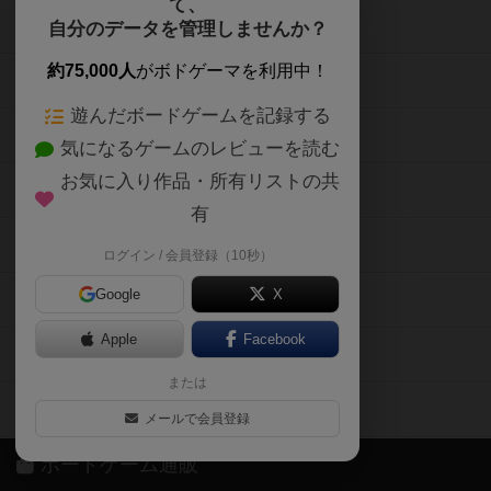
て、
ボードゲームを検索する
自分のデータを管理しませんか？
約75,000人
がボドゲーマを利用中！
ボードゲームの新着レビュー
遊んだボードゲームを記録する
ボードゲーム会情報
気になるゲームのレビューを読む
お気に入り作品・所有リストの共
メカニクス特集
有
掲示板・トピックス
ログイン / 会員登録（10秒）
Google
X
ボドとも・会員一覧
Apple
Facebook
ボードゲーム業界コラム
または
ボドゲーマご利用案内
メールで会員登録
ボードゲーム通販