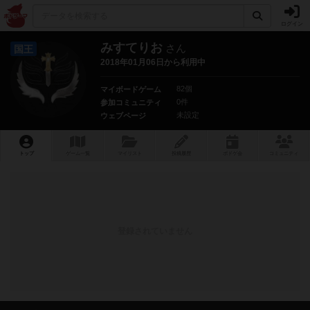
ログイン
みすてりお
さん
国王
2018年01月06日から利用中
82個
マイボードゲーム
0件
参加コミュニティ
未設定
ウェブページ
トップ
ゲーム一覧
マイリスト
投稿履歴
ボ
ドゲ
会
コミュニティ
登録されていません