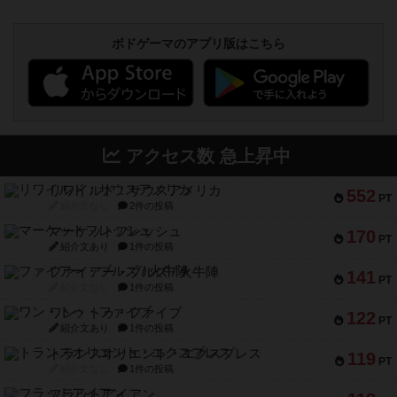
ボドゲーマのアプリ版はこちら
アクセス数 急上昇中
リワイルド：サウスアメリカ
552
PT
紹介文なし
2件の投稿
マーケットフレッシュ
170
PT
紹介文あり
1件の投稿
ファイアー・ブルズ / 火牛陣
141
PT
紹介文なし
1件の投稿
ワン・トゥ・ファイブ
122
PT
紹介文あり
1件の投稿
トランスオリエント・エクスプレス
119
PT
紹介文なし
1件の投稿
フラットアイアン