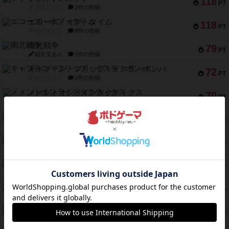
118
PT
紹介文なし
2件の投稿
エコーズ・オブ・タイム
118
PT
紹介文なし
8件の投稿
南北戦争
79
PT
紹介文あり
1件の投稿
キャプテン・フリップ：イスラ・ボンバ
72
PT
紹介文なし
2件の投稿
メメントオンラインタクティクス
70
PT
紹介文あり
4件の投稿
パーミッド
68
PT
紹介文なし
1件の投稿
クリーグ
57
PT
紹介文あり
1件の投稿
セミファイナル ～お前はまだ生きている～
53
PT
紹介文あり
1件の投稿
ふたつの街の物語
52
PT
紹介文あり
18件の投稿
クランク! ：冒険者たち（拡張）
50
PT
紹介文あり
4件の投稿