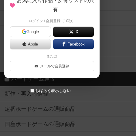
お気に入り作品・所有リストの共
メカニクス特集
有
掲示板・トピックス
ログイン / 会員登録（10秒）
Google
X
ボドとも・会員一覧
Apple
Facebook
ボードゲーム業界コラム
または
ボドゲーマご利用案内
メールで会員登録
ボードゲーム通販
しばらく表示しない
新作・再入荷情報
定番ボードゲームの通販商品
国産ボードゲームの通販商品