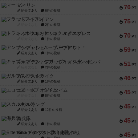
マーリン
76
PT
紹介文あり
6件の投稿
フラットアイアン
75
PT
紹介文なし
2件の投稿
トランスオリエント・エクスプレス
70
PT
紹介文なし
1件の投稿
アンブッシュ！：ムーブアウト！
59
PT
紹介文あり
1件の投稿
キャプテン・フリップ：イスラ・ボンバ
51
PT
紹介文なし
2件の投稿
ガルフストライク
46
PT
紹介文あり
1件の投稿
エコーズ・オブ・タイム
45
PT
紹介文なし
8件の投稿
スカルキング
45
PT
紹介文あり
12件の投稿
海兵隊
45
PT
紹介文あり
1件の投稿
Bitter End ブタペスト救出作戦
45
PT