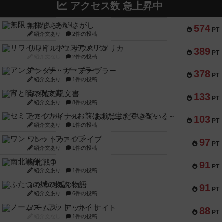
アクセス数 急上昇中
無限まちがいさがし
574
PT
紹介文あり
2件の投稿
リワイルド：サウスアメリカ
389
PT
紹介文なし
2件の投稿
アンダー・ザ・テーブラー
378
PT
紹介文あり
1件の投稿
宵と暁の呪文書
133
PT
紹介文あり
8件の投稿
セミファイナル ～お前はまだ生きている～
103
PT
紹介文あり
1件の投稿
ワン・トゥ・ファイブ
97
PT
紹介文あり
1件の投稿
南北戦争
91
PT
紹介文あり
1件の投稿
ふたつの城の物語
91
PT
紹介文あり
6件の投稿
ノームズ・アット・ナイト
88
PT
紹介文なし
1件の投稿