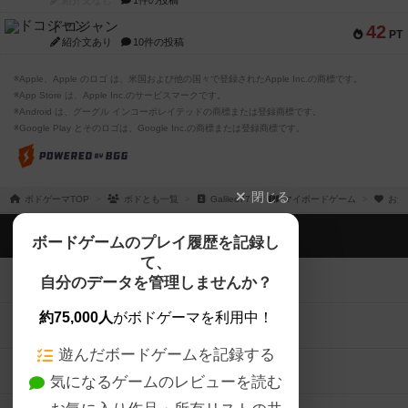
紹介文なし
1件の投稿
ドコジャン
42
PT
紹介文あり
10件の投稿
※Apple、Apple のロゴ は、米国および他の国々で登録されたApple Inc.の商標です。
※App Store は、Apple Inc.のサービスマークです。
※Android は、グーグル インコーポレイテッドの商標または登録商標です。
※Google Play とそのロゴは、Google Inc.の商標または登録商標です。
閉じる
ボドゲーマTOP
ボドとも一覧
Galileo77
マイボードゲーム
お気
ボドゲーマTOP
ボードゲームのプレイ履歴を記録し
て、
ボードゲームを検索する
自分のデータを管理しませんか？
約75,000人
がボドゲーマを利用中！
ボードゲームの新着レビュー
遊んだボードゲームを記録する
ボードゲーム会情報
気になるゲームのレビューを読む