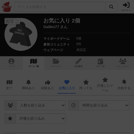
ログイン
お気に入り 2個
たまご
Galileo77 さん
6個
マイボードゲーム
0件
参加コミュニティ
未設定
ウェブページ
トップ
ゲーム一覧
マイリスト
投稿履歴
ボ
ドゲ
会
コミュニティ
評価したゲ
全て
興味あり
経験あり
お気に入り
持ってる
比較する
ーム