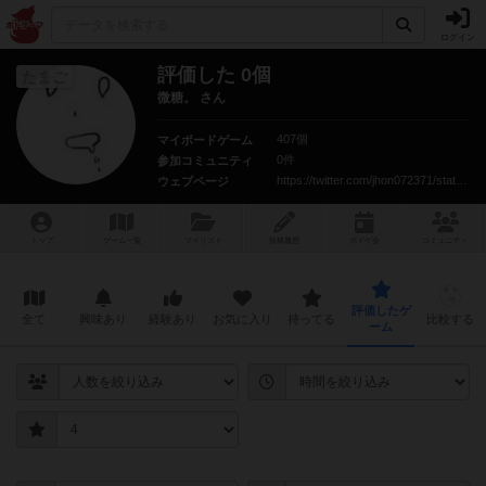
ログイン
評価した 0個
たまご
微糖。 さん
407個
マイボードゲーム
0件
参加コミュニティ
https://twitter.com/jhon072371/status/1102002650386640896?s=21
ウェブページ
トップ
ゲーム一覧
マイリスト
投稿履歴
ボ
ドゲ
会
コミュニティ
評価したゲ
全て
興味あり
経験あり
お気に入り
持ってる
比較する
ーム