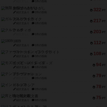
紹介文なし
1件の投稿
無限まちがいさがし
322
PT
紹介文あり
2件の投稿
ガルフストライク
217
PT
紹介文あり
1件の投稿
クルティボ
203
PT
紹介文なし
1件の投稿
1809
112
PT
紹介文あり
1件の投稿
ファースト・イン・フライト
108
PT
紹介文あり
3件の投稿
モズビ－ズ・レイダ－ズ
94
PT
紹介文あり
1件の投稿
テンプテーション
79
PT
紹介文なし
2件の投稿
インドネシア
78
PT
紹介文あり
2件の投稿
宵と暁の呪文書
75
PT
紹介文あり
8件の投稿