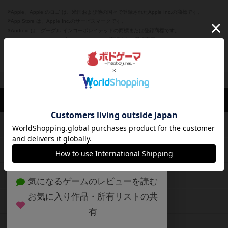
※Apple、Apple のロゴ は、米国および他の国々で登録されたApple Inc.の商標です。
※App Store は、Apple Inc.のサービスマークです。
※Android は、グーグル インコーポレイテッドの商標または登録商標です。
※Google Play とそのロゴは、Google Inc.の商標または登録商標です。
閉じる
ボドゲーマTOP
ボドとも一覧
微糖。
マイボードゲーム
評価し
ボドゲーマTOP
ボードゲームのプレイ履歴を記録し
て、
ボードゲームを検索する
自分のデータを管理しませんか？
約75,000人
がボドゲーマを利用中！
ボードゲームの新着レビュー
遊んだボードゲームを記録する
ボードゲーム会情報
気になるゲームのレビューを読む
お気に入り作品・所有リストの共
メカニクス特集
有
掲示板・トピックス