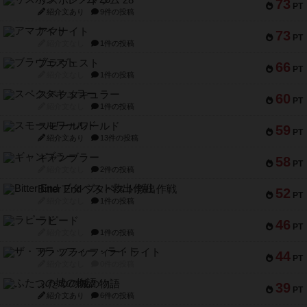
リスボン・トラム 28
73
PT
紹介文あり
9件の投稿
アマナイト
73
PT
紹介文なし
1件の投稿
ブラヴェスト
66
PT
紹介文なし
1件の投稿
スペクタキュラー
60
PT
紹介文なし
1件の投稿
スモールワールド
59
PT
紹介文あり
13件の投稿
ギャンブラー
58
PT
紹介文なし
2件の投稿
Bitter End ブタペスト救出作戦
52
PT
紹介文なし
1件の投稿
ラピード
46
PT
紹介文なし
1件の投稿
ザ・フラッフィー・ライト
44
PT
紹介文なし
0件の投稿
ふたつの城の物語
39
PT
紹介文あり
6件の投稿