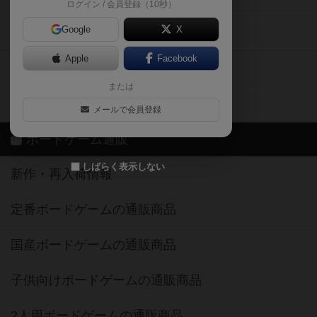
ログイン / 会員登録（10秒）
Google
X
ボドとも・会員一覧
Apple
Facebook
ボードゲーム業界コラム
または
ボドゲーマご利用案内
メールで会員登録
ボードゲーム通販
しばらく表示しない
新作・再入荷情報
定番ボードゲームの通販商品
国産ボードゲームの通販商品
子供向けボードゲームの通販商品
2人用ボードゲームの通販商品