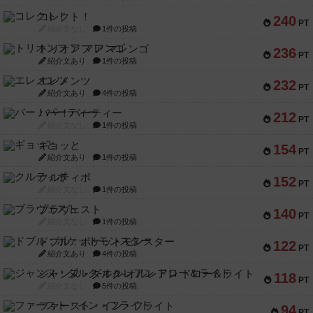
コレクト！
240
PT
紹介文なし
1件の投稿
トリオンフ ア マレンゴ
236
PT
紹介文あり
1件の投稿
エレメンツ
232
PT
紹介文あり
4件の投稿
バー！パーティー
212
PT
紹介文なし
1件の投稿
ギョッと
154
PT
紹介文あり
1件の投稿
クルティボ
152
PT
紹介文なし
1件の投稿
ブラヴェスト
140
PT
紹介文なし
1件の投稿
ドブル：ポケットモンスター
122
PT
紹介文あり
4件の投稿
ジャンヌ・ダルク-オルレアン ドロー＆ライト
118
PT
紹介文なし
5件の投稿
ファースト・イン・フライト
94
PT