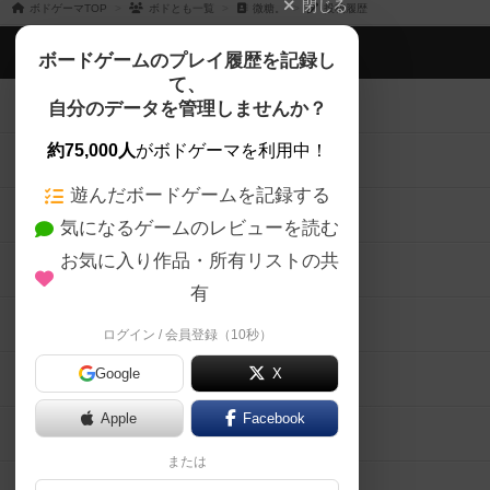
閉じる
ボドゲーマTOP
ボドとも一覧
微糖。
投稿履歴
ボドゲーマTOP
ボードゲームのプレイ履歴を記録し
て、
ボードゲームを検索する
自分のデータを管理しませんか？
約75,000人
がボドゲーマを利用中！
ボードゲームの新着レビュー
遊んだボードゲームを記録する
ボードゲーム会情報
気になるゲームのレビューを読む
お気に入り作品・所有リストの共
メカニクス特集
有
掲示板・トピックス
ログイン / 会員登録（10秒）
Google
X
ボドとも・会員一覧
Apple
Facebook
ボードゲーム業界コラム
または
ボドゲーマご利用案内