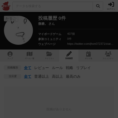
ログイン
投稿履歴 0件
たまご
微糖。 さん
407個
マイボードゲーム
0件
参加コミュニティ
https://twitter.com/jhon072371/status/1102002650386640896?s=21
ウェブページ
トップ
ゲーム一覧
マイリスト
投稿履歴
ボ
ドゲ
会
コミュニティ
全て
レビュー
ルール
戦略
リプレイ
投稿種別
全て
普通以上
高以上
最高のみ
注目度
投稿がありません