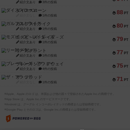
紹介文あり
3件の投稿
ダイススローン
88
PT
紹介文なし
1件の投稿
ガルフストライク
80
PT
紹介文あり
1件の投稿
モズビ－ズ・レイダ－ズ
79
PT
紹介文あり
1件の投稿
リー対グラント
77
PT
紹介文あり
1件の投稿
ブレーキング・アウェイ
75
PT
紹介文あり
4件の投稿
ザ・フラッド
71
PT
紹介文なし
1件の投稿
※Apple、Apple のロゴ は、米国および他の国々で登録されたApple Inc.の商標です。
※App Store は、Apple Inc.のサービスマークです。
※Android は、グーグル インコーポレイテッドの商標または登録商標です。
※Google Play とそのロゴは、Google Inc.の商標または登録商標です。