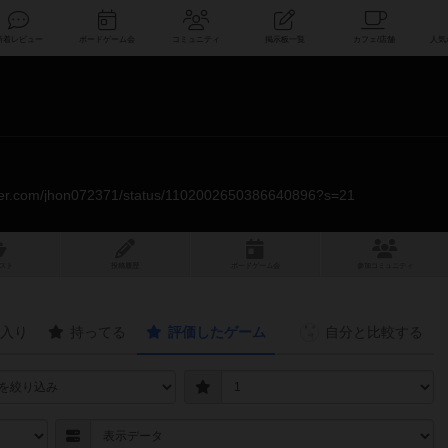
索
新着レビュー
ボードゲーム会
コミュニティ
掲示板一覧
itter.com/jhon072371/status/1102002650386640896?s=21
スト
投稿履歴
ボ
ー
ドゲ
ーム
会
参加
コミュニティ
入り
持ってる
評価したゲーム
自分と
比較する