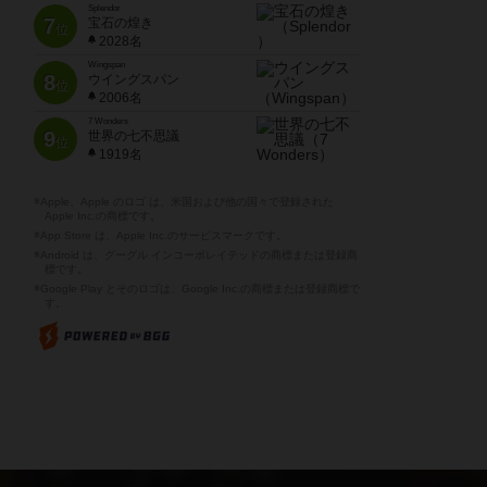
Splendor
7
宝石の煌き
位
2028名
Wingspan
8
ウイングスパン
位
2006名
7 Wonders
9
世界の七不思議
位
1919名
※Apple、Apple のロゴ は、米国および他の国々で登録された
Apple Inc.の商標です。
※App Store は、Apple Inc.のサービスマークです。
※Android は、グーグル インコーポレイテッドの商標または登録商
標です。
※Google Play とそのロゴは、Google Inc.の商標または登録商標で
す。