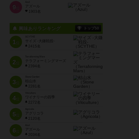
Azul
9
アズール
位
1903名
興味ありランキング
トップ50
SCYTHE
1
サイズ -大鎌戦役-
位
2415名
Terraforming Mars
2
テラフォーミングマーズ
位
2394名
Stone Garden
3
枯山水
位
2281名
Viticulture
4
ワイナリーの四季
位
2272名
Agricola
5
アグリコラ
位
2120名
Azul
6
アズール
位
2034名