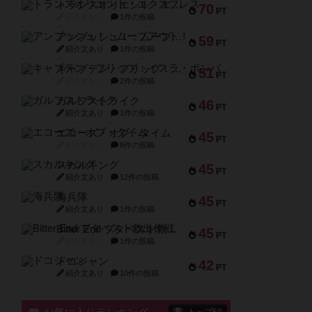
トランスオリエント・エクスプレス
70
PT
紹介文なし
1件の投稿
アンブッシュ！：ムーブアウト！
59
PT
紹介文あり
1件の投稿
キャプテン・フリップ：イスラ・ボンバ
51
PT
紹介文なし
2件の投稿
ガルフストライク
46
PT
紹介文あり
1件の投稿
エコーズ・オブ・タイム
45
PT
紹介文なし
8件の投稿
スカルキング
45
PT
紹介文あり
12件の投稿
海兵隊
45
PT
紹介文あり
1件の投稿
Bitter End ブタペスト救出作戦
45
PT
紹介文なし
1件の投稿
ドコジャン
42
PT
紹介文あり
10件の投稿