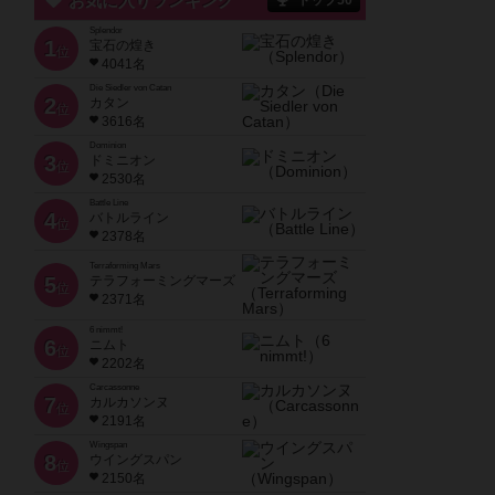
お気に入りランキング
トップ50
Splendor
1
宝石の煌き
位
4041名
Die Siedler von Catan
2
カタン
位
3616名
Dominion
3
ドミニオン
位
2530名
Battle Line
4
バトルライン
位
2378名
Terraforming Mars
5
テラフォーミングマーズ
位
2371名
6 nimmt!
6
ニムト
位
2202名
Carcassonne
7
カルカソンヌ
位
2191名
Wingspan
8
ウイングスパン
位
2150名