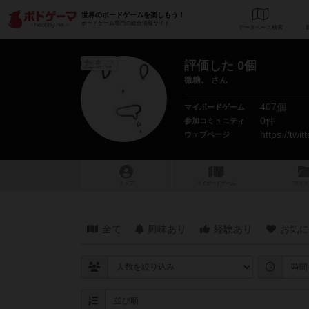
世界のボードゲームを楽しもう！
ボードゲーム専門の総合情報サイト
データベース
検
たまご
評価した 0個
微糖。 さん
407個
マイボードゲーム
0件
参加コミュニティ
https://tw
ウェブページ
トップ
マイボードゲーム
マイリ
全て
興味あり
経験あり
お気に