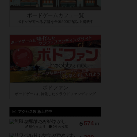
ボードゲームカフェ一覧
ボドゲが遊べる店舗を全国500店舗以上掲載中
ボドファン
ボードゲームに特化したクラウドファンディング
アクセス数 急上昇中
無限まちがいさがし
574
PT
紹介文あり
2件の投稿
リワイルド：サウスアメリカ