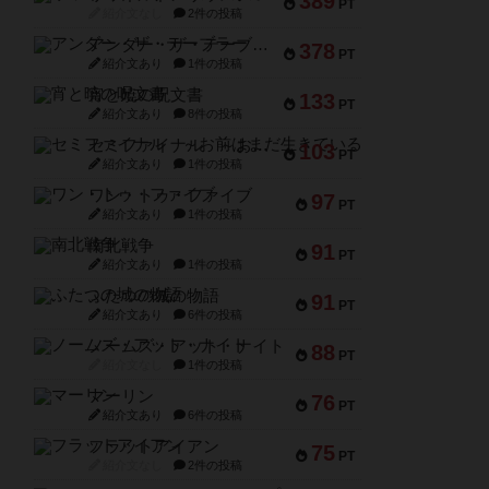
389
PT
紹介文なし
2件の投稿
アンダー・ザ・テーブラー
378
PT
紹介文あり
1件の投稿
宵と暁の呪文書
133
PT
紹介文あり
8件の投稿
セミファイナル ～お前はまだ生きている～
103
PT
紹介文あり
1件の投稿
ワン・トゥ・ファイブ
97
PT
紹介文あり
1件の投稿
南北戦争
91
PT
紹介文あり
1件の投稿
ふたつの城の物語
91
PT
紹介文あり
6件の投稿
ノームズ・アット・ナイト
88
PT
紹介文なし
1件の投稿
マーリン
76
PT
紹介文あり
6件の投稿
フラットアイアン
75
PT
紹介文なし
2件の投稿