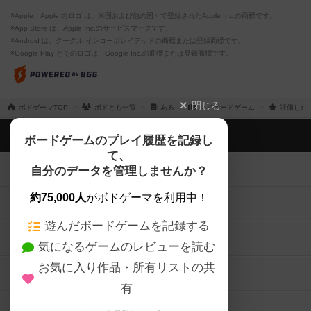
※Apple、Apple のロゴ は、米国および他の国々で登録されたApple Inc.の商標です。
※App Store は、Apple Inc.のサービスマークです。
※Android は、グーグル インコーポレイテッドの商標または登録商標です。
※Google Play とそのロゴは、Google Inc.の商標または登録商標です。
閉じる
ボドゲーマTOP
ボドとも一覧
ある
マイボードゲーム
評価した
ボドゲーマTOP
ボードゲームのプレイ履歴を記録し
て、
ボードゲームを検索する
自分のデータを管理しませんか？
約75,000人
がボドゲーマを利用中！
ボードゲームの新着レビュー
遊んだボードゲームを記録する
ボードゲーム会情報
気になるゲームのレビューを読む
お気に入り作品・所有リストの共
メカニクス特集
有
掲示板・トピックス