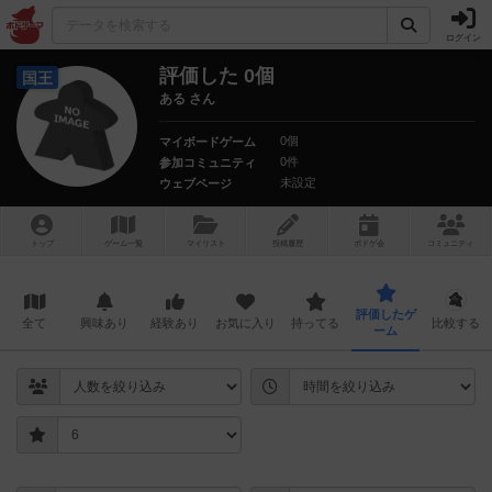
ログイン
評価した 0個
国王
ある さん
0個
マイボードゲーム
0件
参加コミュニティ
未設定
ウェブページ
トップ
ゲーム一覧
マイリスト
投稿履歴
ボ
ドゲ
会
コミュニティ
評価したゲ
全て
興味あり
経験あり
お気に入り
持ってる
比較する
ーム