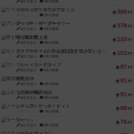
紹介文あり
2件の投稿
リワイルド：サウスアメリカ
389
PT
紹介文なし
2件の投稿
アンダー・ザ・テーブラー
378
PT
紹介文あり
1件の投稿
宵と暁の呪文書
133
PT
紹介文あり
8件の投稿
セミファイナル ～お前はまだ生きている～
103
PT
紹介文あり
1件の投稿
ワン・トゥ・ファイブ
97
PT
紹介文あり
1件の投稿
南北戦争
91
PT
紹介文あり
1件の投稿
ふたつの城の物語
91
PT
紹介文あり
6件の投稿
ノームズ・アット・ナイト
88
PT
紹介文なし
1件の投稿
マーリン
76
PT
紹介文あり
6件の投稿
フラットアイアン