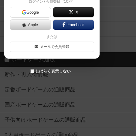
ログイン / 会員登録（10秒）
Google
X
ボドとも・会員一覧
Apple
Facebook
ボードゲーム業界コラム
または
ボドゲーマご利用案内
メールで会員登録
ボードゲーム通販
しばらく表示しない
新作・再入荷情報
定番ボードゲームの通販商品
国産ボードゲームの通販商品
子供向けボードゲームの通販商品
2人用ボードゲームの通販商品