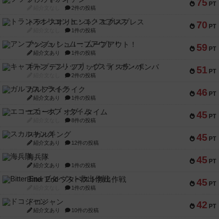
75
PT
紹介文なし
2件の投稿
トランスオリエント・エクスプレス
70
PT
紹介文なし
1件の投稿
アンブッシュ！：ムーブアウト！
59
PT
紹介文あり
1件の投稿
キャプテン・フリップ：イスラ・ボンバ
51
PT
紹介文なし
2件の投稿
ガルフストライク
46
PT
紹介文あり
1件の投稿
エコーズ・オブ・タイム
45
PT
紹介文なし
8件の投稿
スカルキング
45
PT
紹介文あり
12件の投稿
海兵隊
45
PT
紹介文あり
1件の投稿
Bitter End ブタペスト救出作戦
45
PT
紹介文なし
1件の投稿
ドコジャン
42
PT
紹介文あり
10件の投稿