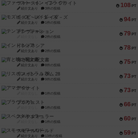
ファースト・イン・フライト
108
PT
紹介文あり
3件の投稿
モズビ－ズ・レイダ－ズ
94
PT
紹介文あり
1件の投稿
テンプテーション
79
PT
紹介文なし
2件の投稿
インドネシア
78
PT
紹介文あり
2件の投稿
宵と暁の呪文書
75
PT
紹介文あり
8件の投稿
リスボン・トラム 28
73
PT
紹介文あり
9件の投稿
アマナイト
73
PT
紹介文なし
1件の投稿
ブラヴェスト
66
PT
紹介文なし
1件の投稿
スペクタキュラー
60
PT
紹介文なし
1件の投稿
スモールワールド
59
PT
紹介文あり
13件の投稿