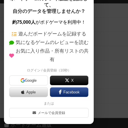
て、
ボードゲームを検索する
自分のデータを管理しませんか？
約75,000人
がボドゲーマを利用中！
ボードゲームの新着レビュー
遊んだボードゲームを記録する
ボードゲーム会情報
気になるゲームのレビューを読む
お気に入り作品・所有リストの共
メカニクス特集
有
掲示板・トピックス
ログイン / 会員登録（10秒）
Google
X
ボドとも・会員一覧
Apple
Facebook
ボードゲーム業界コラム
または
ボドゲーマご利用案内
メールで会員登録
ボードゲーム通販