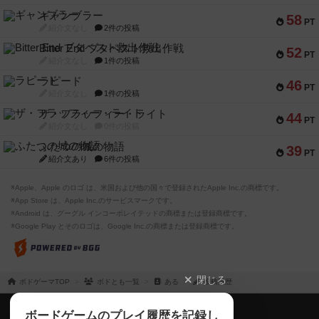
ギャンブラー
58
PT
紹介文なし
2件の投稿
Bitter End ブタペスト救出作戦
52
PT
紹介文なし
1件の投稿
ラピード
46
PT
紹介文なし
1件の投稿
ザ・フラッフィー・ライト
44
PT
紹介文なし
0件の投稿
ふたつの城の物語
39
PT
紹介文あり
6件の投稿
※Apple、Apple のロゴ は、米国および他の国々で登録されたApple Inc.の商標です。
※App Store は、Apple Inc.のサービスマークです。
※Android は、グーグル インコーポレイテッドの商標または登録商標です。
※Google Play とそのロゴは、Google Inc.の商標または登録商標です。
閉じる
ボドゲーマTOP
ボドとも一覧
ある
投稿履歴
ボドゲーマTOP
ボードゲームのプレイ履歴を記録し