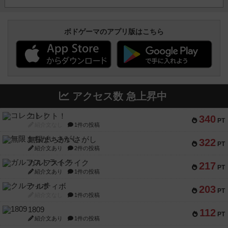
ボドゲーマのアプリ版はこちら
アクセス数 急上昇中
コレクト！
340
PT
紹介文なし
1件の投稿
無限まちがいさがし
322
PT
紹介文あり
2件の投稿
ガルフストライク
217
PT
紹介文あり
1件の投稿
クルティボ
203
PT
紹介文なし
1件の投稿
1809
112
PT
紹介文あり
1件の投稿