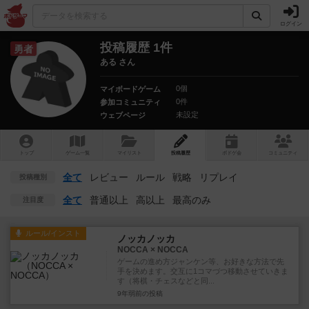
ログイン
投稿履歴 1件
勇者
ある さん
0個
マイボードゲーム
0件
参加コミュニティ
未設定
ウェブページ
トップ
ゲーム一覧
マイリスト
投稿履歴
ボ
ドゲ
会
コミュニティ
全て
レビュー
ルール
戦略
リプレイ
投稿種別
全て
普通以上
高以上
最高のみ
注目度
ルール/インスト
ノッカノッカ
NOCCA × NOCCA
ゲームの進め方ジャンケン等、お好きな方法で先
手を決めます。交互に1コマづつ移動させていきま
す（将棋・チェスなどと同...
9年弱前
の投稿