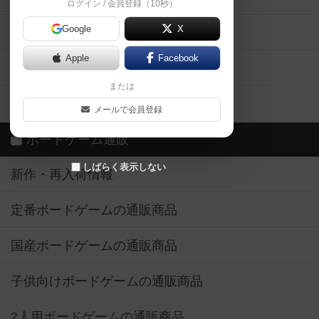
ログイン / 会員登録（10秒）
Google
X
ボドとも・会員一覧
Apple
Facebook
ボードゲーム業界コラム
または
ボドゲーマご利用案内
メールで会員登録
ボードゲーム通販
しばらく表示しない
新作・再入荷情報
定番ボードゲームの通販商品
国産ボードゲームの通販商品
子供向けボードゲームの通販商品
2人用ボードゲームの通販商品