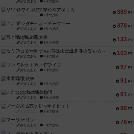
紹介文あり
2件の投稿
リワイルド：サウスアメリカ
389
PT
紹介文なし
2件の投稿
アンダー・ザ・テーブラー
378
PT
紹介文あり
1件の投稿
宵と暁の呪文書
133
PT
紹介文あり
8件の投稿
セミファイナル ～お前はまだ生きている～
103
PT
紹介文あり
1件の投稿
ワン・トゥ・ファイブ
97
PT
紹介文あり
1件の投稿
南北戦争
91
PT
紹介文あり
1件の投稿
ふたつの城の物語
91
PT
紹介文あり
6件の投稿
ノームズ・アット・ナイト
88
PT
紹介文なし
1件の投稿
マーリン
76
PT
紹介文あり
6件の投稿
フラットアイアン