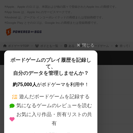
※Apple、Apple のロゴ は、米国および他の国々で登録されたApple Inc.の商標です。
※App Store は、Apple Inc.のサービスマークです。
※Android は、グーグル インコーポレイテッドの商標または登録商標です。
※Google Play とそのロゴは、Google Inc.の商標または登録商標です。
閉じる
ボドゲーマTOP
ボドとも一覧
ある
マイボードゲーム
持ってる
ボドゲーマTOP
ボードゲームのプレイ履歴を記録し
て、
ボードゲームを検索する
自分のデータを管理しませんか？
約75,000人
がボドゲーマを利用中！
ボードゲームの新着レビュー
遊んだボードゲームを記録する
ボードゲーム会情報
気になるゲームのレビューを読む
お気に入り作品・所有リストの共
メカニクス特集
有
掲示板・トピックス