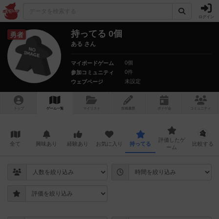
ログイン
持ってる 0個
勇者
ある さん
0個
マイボードゲーム
0件
参加コミュニティ
未設定
ウェブページ
トップ
ゲーム一覧
マイリスト
投稿履歴
ボ
ドゲ
会
コミュニティ
評価したゲ
全て
興味あり
経験あり
お気に入り
持ってる
比較する
ーム