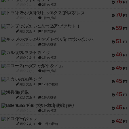
75
PT
紹介文なし
2件の投稿
トランスオリエント・エクスプレス
70
PT
紹介文なし
1件の投稿
アンブッシュ！：ムーブアウト！
59
PT
紹介文あり
1件の投稿
キャプテン・フリップ：イスラ・ボンバ
51
PT
紹介文なし
2件の投稿
ガルフストライク
46
PT
紹介文あり
1件の投稿
エコーズ・オブ・タイム
45
PT
紹介文なし
8件の投稿
スカルキング
45
PT
紹介文あり
12件の投稿
海兵隊
45
PT
紹介文あり
1件の投稿
Bitter End ブタペスト救出作戦
45
PT
紹介文なし
1件の投稿
ドコジャン
42
PT
紹介文あり
10件の投稿