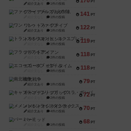
170
PT
紹介文あり
1件の投稿
ファイアー・ブルズ / 火牛陣
141
PT
紹介文なし
1件の投稿
ワン・トゥ・ファイブ
122
PT
紹介文あり
1件の投稿
トランスオリエント・エクスプレス
119
PT
紹介文なし
1件の投稿
フラットアイアン
118
PT
紹介文なし
2件の投稿
エコーズ・オブ・タイム
118
PT
紹介文なし
8件の投稿
南北戦争
79
PT
紹介文あり
1件の投稿
キャプテン・フリップ：イスラ・ボンバ
72
PT
紹介文なし
2件の投稿
メメントオンラインタクティクス
70
PT
紹介文あり
4件の投稿
パーミッド
68
PT
紹介文なし
1件の投稿