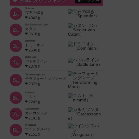
お気に入りランキング
トップ50
Splendor
1
宝石の煌き
位
4042名
Die Siedler von Catan
2
カタン
位
3618名
Dominion
3
ドミニオン
位
2530名
Battle Line
4
バトルライン
位
2379名
Terraforming Mars
5
テラフォーミングマーズ
位
2372名
6 nimmt!
6
ニムト
位
2202名
Carcassonne
7
カルカソンヌ
位
2191名
Wingspan
8
ウイングスパン
位
2151名