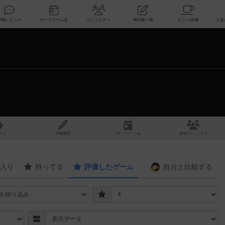
索
新着レビュー
ボードゲーム会
コミュニティ
掲示板一覧
スト
投稿履歴
ボ
ー
ドゲ
ーム
会
参加
コミュニティ
入り
持ってる
評価したゲーム
自分と
比較する