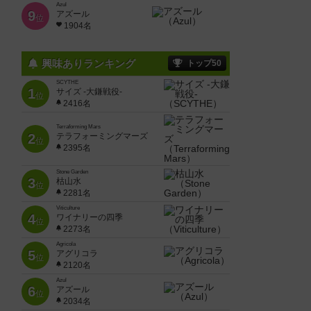
Azul
9
アズール
位
1904名
興味ありランキング
トップ50
SCYTHE
1
サイズ -大鎌戦役-
位
2416名
Terraforming Mars
2
テラフォーミングマーズ
位
2395名
Stone Garden
3
枯山水
位
2281名
Viticulture
4
ワイナリーの四季
位
2273名
Agricola
5
アグリコラ
位
2120名
Azul
6
アズール
位
2034名