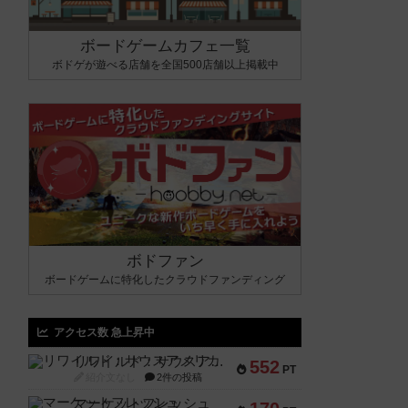
ボードゲームカフェ一覧
ボドゲが遊べる店舗を全国500店舗以上掲載中
ボドファン
ボードゲームに特化したクラウドファンディング
アクセス数 急上昇中
リワイルド：サウスアメリカ
552
PT
紹介文なし
2件の投稿
マーケットフレッシュ