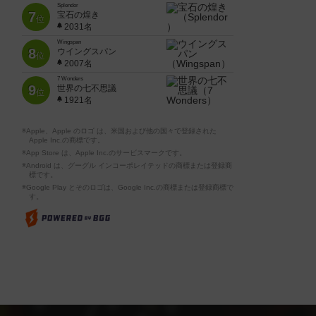
Splendor
7
宝石の煌き
位
2031名
Wingspan
8
ウイングスパン
位
2007名
7 Wonders
9
世界の七不思議
位
1921名
※Apple、Apple のロゴ は、米国および他の国々で登録された
Apple Inc.の商標です。
※App Store は、Apple Inc.のサービスマークです。
※Android は、グーグル インコーポレイテッドの商標または登録商
標です。
※Google Play とそのロゴは、Google Inc.の商標または登録商標で
す。