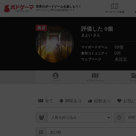
世界のボードゲームを楽しもう！
ボードゲーム専門の総合情報サイト
データベース
検
勇者
評価した 0個
まよい さん
58個
マイボードゲーム
0件
参加コミュニティ
未設定
ウェブページ
トップ
マイボードゲーム
マイリ
全て
興味あり
経験あり
お気に