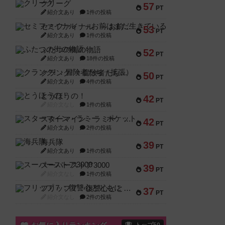
クリーグ
57
PT
紹介文あり
1件の投稿
セミファイナル ～お前はまだ生きている～
53
PT
紹介文あり
1件の投稿
ふたつの街の物語
52
PT
紹介文あり
18件の投稿
クランク! ：冒険者たち（拡張）
50
PT
紹介文あり
4件の投稿
とうほうの！
42
PT
紹介文なし
1件の投稿
スターマイン・ラミー ポケット
42
PT
紹介文あり
2件の投稿
海兵隊
39
PT
紹介文あり
1件の投稿
スーパーストア3000
39
PT
紹介文なし
1件の投稿
フリップ７：復讐心とともに
37
PT
紹介文なし
2件の投稿