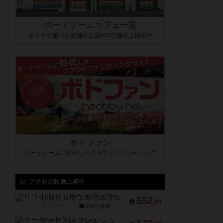
ボードゲームカフェ一覧
ボドゲが遊べる店舗を全国500店舗以上掲載中
ボドファン
ボードゲームに特化したクラウドファンディング
アクセス数 急上昇中
リワイルド：サウスアメリカ
552
PT
紹介文なし
2件の投稿
マーケットフレッシュ