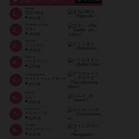
お気に入りランキング
トップ50
Splendor
1
宝石の煌き
位
4042名
Die Siedler von Catan
2
カタン
位
3618名
Dominion
3
ドミニオン
位
2530名
Battle Line
4
バトルライン
位
2379名
Terraforming Mars
5
テラフォーミングマーズ
位
2372名
6 nimmt!
6
ニムト
位
2202名
Carcassonne
7
カルカソンヌ
位
2191名
Wingspan
8
ウイングスパン
位
2151名