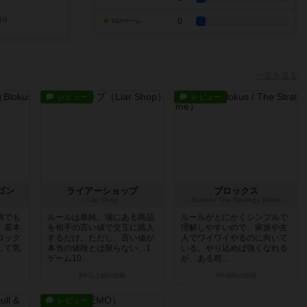
0
1点のゲーム
一覧を見る
レビュー
レビュー
ゴン
ライアーショップ
ブロックス
Liar Shop
Blokus / The Strategy Game
供でも
ルールは単純。場にある商品
ルールがとにかくシンプルで
。基本
を相手の言い値で交互に購入
理解しやすいので、家族や友
ロック
するだけ。ただし、言い値が
人でワイワイやるのに向いて
して気
本当の値段とは限らない…1
いる。やり込めば強くなれる
ゲーム10...
が、ある程...
8年以上前
の投稿
9年弱前
の投稿
レビュー