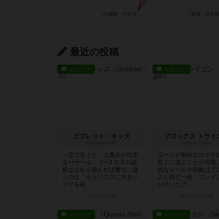
最近の投稿
レビュー
レビュー
ゴブレット・キッズ
ブロックス トライ
Gobblet Kids
Blokus Trigon
一言で言うと「上書きが出来
ルールが単純なので子
る○×ゲーム」３×３マスの縦
直ぐに遊ぶことが可能
横ななめを揃えれば勝ち。違
的なルールや戦略はブ
うのは「小さいコマに大きい
スと殆ど一緒。プレイ
コマを被...
が付いたブ...
8年弱前
の投稿
8年以上前
の投稿
レビュー
レビュー