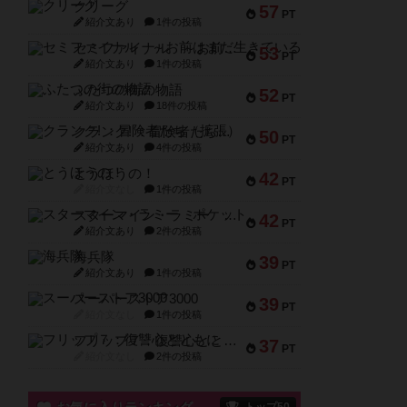
クリーグ
57
PT
紹介文あり
1件の投稿
セミファイナル ～お前はまだ生きている～
53
PT
紹介文あり
1件の投稿
ふたつの街の物語
52
PT
紹介文あり
18件の投稿
クランク! ：冒険者たち（拡張）
50
PT
紹介文あり
4件の投稿
とうほうの！
42
PT
紹介文なし
1件の投稿
スターマイン・ラミー ポケット
42
PT
紹介文あり
2件の投稿
海兵隊
39
PT
紹介文あり
1件の投稿
スーパーストア3000
39
PT
紹介文なし
1件の投稿
フリップ７：復讐心とともに
37
PT
紹介文なし
2件の投稿