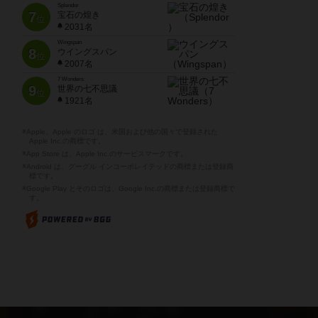
Splendor
7
宝石の煌き
位
2031名
Wingspan
8
ウイングスパン
位
2007名
7 Wonders
9
世界の七不思議
位
1921名
※Apple、Apple のロゴ は、米国および他の国々で登録された
Apple Inc.の商標です。
※App Store は、Apple Inc.のサービスマークです。
※Android は、グーグル インコーポレイテッドの商標または登録商
標です。
※Google Play とそのロゴは、Google Inc.の商標または登録商標で
す。