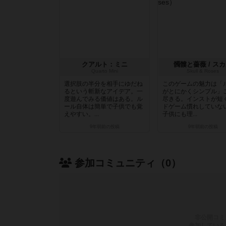
クアルト：ミニ
髑髏と薔薇 / ス
Quarto Mini
Skull & Roses
選択肢の半分を相手にゆだね
このゲームの魅力は「
るという斬新なアイデア。一
がとにかくシンプル」
度遊んでみる価値はある。ル
尽きる。インストが短
ール自体は簡単で子供でも覚
ドゲーム慣れしていな
えやすい。...
子供にも理...
9年弱前
の投稿
9年弱前
の投稿
参加コミュニティ（0）
非公開コミ
参加している