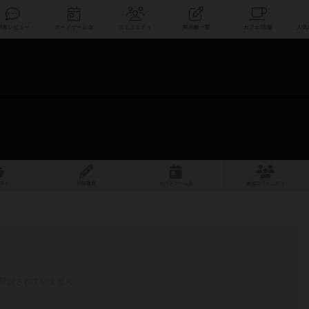
索
新着レビュー
ボードゲーム会
コミュニティ
掲示板一覧
スト
投稿履歴
ボ
ー
ドゲ
ーム
会
参加
コミュニティ
登録されていません