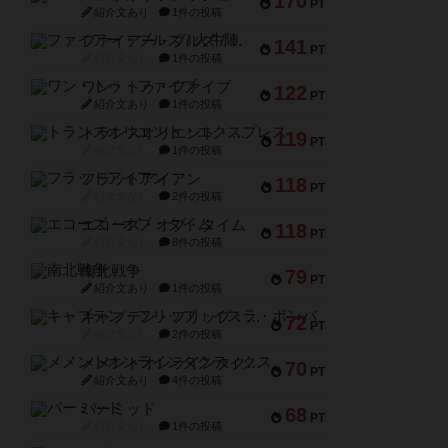
170
PT
紹介文あり
1件の投稿
ファイアー・ブルズ / 火牛陣
141
PT
紹介文なし
1件の投稿
ワン・トゥ・ファイブ
122
PT
紹介文あり
1件の投稿
トランスオリエント・エクスプレス
119
PT
紹介文なし
1件の投稿
フラットアイアン
118
PT
紹介文なし
2件の投稿
エコーズ・オブ・タイム
118
PT
紹介文なし
8件の投稿
南北戦争
79
PT
紹介文あり
1件の投稿
キャプテン・フリップ：イスラ・ボンバ
72
PT
紹介文なし
2件の投稿
メメントオンラインタクティクス
70
PT
紹介文あり
4件の投稿
パーミッド
68
PT
紹介文なし
1件の投稿