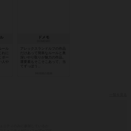
カル
ドメモ
DOMEMO
ルール
アレックスランドルフの作品
これに
だけあって簡単なルールと奥
くボー
深いやり取りが魅力の作品。
い人や
運要素もそこそこあって、当
てずっぽう...
9年弱前
の投稿
一覧を見る
ュニティのみに参加しているか
コミュニティがないユーザーです