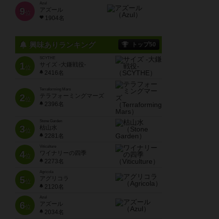
Azul
9
アズール
位
1904名
興味ありランキング
トップ50
SCYTHE
1
サイズ -大鎌戦役-
位
2416名
Terraforming Mars
2
テラフォーミングマーズ
位
2396名
Stone Garden
3
枯山水
位
2281名
Viticulture
4
ワイナリーの四季
位
2273名
Agricola
5
アグリコラ
位
2120名
Azul
6
アズール
位
2034名