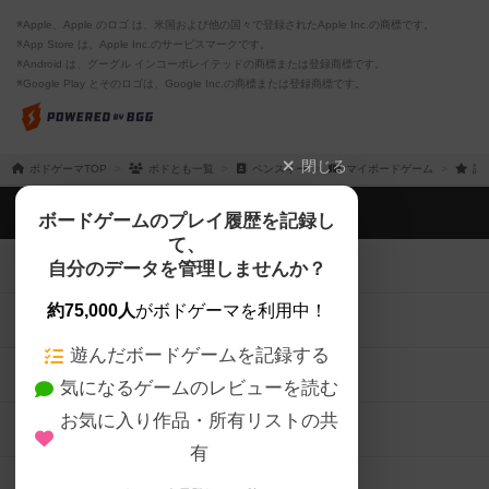
※Apple、Apple のロゴ は、米国および他の国々で登録されたApple Inc.の商標です。
※App Store は、Apple Inc.のサービスマークです。
※Android は、グーグル インコーポレイテッドの商標または登録商標です。
※Google Play とそのロゴは、Google Inc.の商標または登録商標です。
閉じる
ボドゲーマTOP
ボドとも一覧
ペンスキー
マイボードゲーム
評
ボドゲーマTOP
ボードゲームのプレイ履歴を記録し
て、
ボードゲームを検索する
自分のデータを管理しませんか？
約75,000人
がボドゲーマを利用中！
ボードゲームの新着レビュー
遊んだボードゲームを記録する
ボードゲーム会情報
気になるゲームのレビューを読む
お気に入り作品・所有リストの共
メカニクス特集
有
掲示板・トピックス