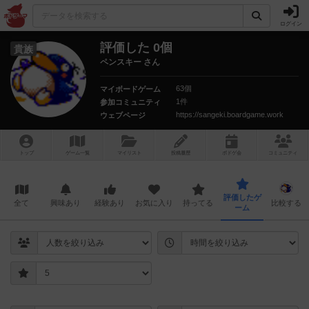
ログイン
評価した 0個
貴族
ペンスキー さん
63個
マイボードゲーム
1件
参加コミュニティ
https://sangeki.boardgame.work
ウェブページ
トップ
ゲーム一覧
マイリスト
投稿履歴
ボ
ドゲ
会
コミュニティ
評価したゲ
全て
興味あり
経験あり
お気に入り
持ってる
比較する
ーム