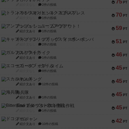
75
PT
紹介文なし
2件の投稿
トランスオリエント・エクスプレス
70
PT
紹介文なし
1件の投稿
アンブッシュ！：ムーブアウト！
59
PT
紹介文あり
1件の投稿
キャプテン・フリップ：イスラ・ボンバ
51
PT
紹介文なし
2件の投稿
ガルフストライク
46
PT
紹介文あり
1件の投稿
エコーズ・オブ・タイム
45
PT
紹介文なし
8件の投稿
スカルキング
45
PT
紹介文あり
12件の投稿
海兵隊
45
PT
紹介文あり
1件の投稿
Bitter End ブタペスト救出作戦
45
PT
紹介文なし
1件の投稿
ドコジャン
42
PT
紹介文あり
10件の投稿