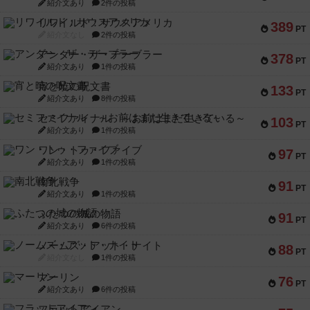
紹介文あり
2件の投稿
リワイルド：サウスアメリカ
389
PT
紹介文なし
2件の投稿
アンダー・ザ・テーブラー
378
PT
紹介文あり
1件の投稿
宵と暁の呪文書
133
PT
紹介文あり
8件の投稿
セミファイナル ～お前はまだ生きている～
103
PT
紹介文あり
1件の投稿
ワン・トゥ・ファイブ
97
PT
紹介文あり
1件の投稿
南北戦争
91
PT
紹介文あり
1件の投稿
ふたつの城の物語
91
PT
紹介文あり
6件の投稿
ノームズ・アット・ナイト
88
PT
紹介文なし
1件の投稿
マーリン
76
PT
紹介文あり
6件の投稿
フラットアイアン