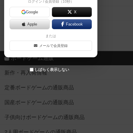
ログイン / 会員登録（10秒）
Google
X
ボドとも・会員一覧
Apple
Facebook
ボードゲーム業界コラム
または
ボドゲーマご利用案内
メールで会員登録
ボードゲーム通販
しばらく表示しない
新作・再入荷情報
定番ボードゲームの通販商品
国産ボードゲームの通販商品
子供向けボードゲームの通販商品
2人用ボードゲームの通販商品