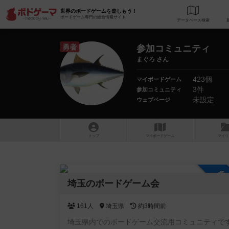
世界のボードゲームを楽しもう！
ボードゲーム専門の総合情報サイト
データベース
検
勇者
参加コミュニティ
まぐろ さん
423個
マイボードゲーム
3件
参加コミュニティ
未設定
ウェブページ
トップ
マイボードゲーム
マイリ
参
埼玉のボードゲーム会
161人
埼玉県
約3時間前
埼玉県内でのボードゲーム交流用コミュニティで