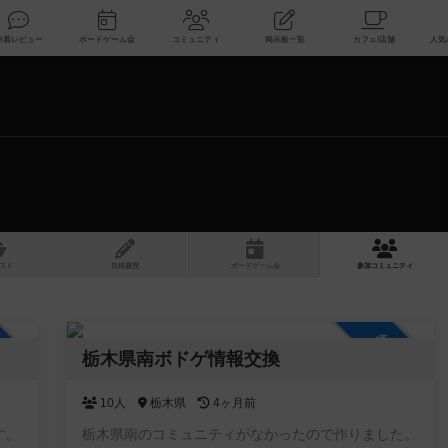
索
新着レビュー
ボードゲーム会
コミュニティ
掲示板一覧
スト
投稿履歴
ボ
ー
ドゲ
ーム
会
参加
コミュニティ
加自由
参加自由
栃木県南ボドゲ情報交換
10人
栃木県
4ヶ月前
す。
栃木県南のコミュニティがなかったので作りました。