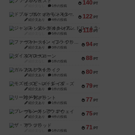
ブラヴェスト
140
PT
紹介文なし
1件の投稿
ドブル：ポケットモンスター
122
PT
紹介文あり
4件の投稿
ジャンヌ・ダルク-オルレアン ドロー＆ライト
118
PT
紹介文なし
5件の投稿
ファースト・イン・フライト
94
PT
紹介文あり
3件の投稿
ダイススローン
88
PT
紹介文なし
1件の投稿
ガルフストライク
80
PT
紹介文あり
1件の投稿
モズビ－ズ・レイダ－ズ
79
PT
紹介文あり
1件の投稿
リー対グラント
77
PT
紹介文あり
1件の投稿
ブレーキング・アウェイ
75
PT
紹介文あり
4件の投稿
ザ・フラッド
71
PT
紹介文なし
1件の投稿