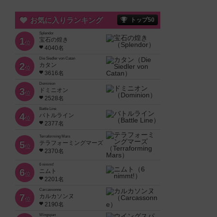
お気に入りランキング
トップ50
Splendor
1
宝石の煌き
位
4040名
Die Siedler von Catan
2
カタン
位
3616名
Dominion
3
ドミニオン
位
2528名
Battle Line
4
バトルライン
位
2377名
Terraforming Mars
5
テラフォーミングマーズ
位
2370名
6 nimmt!
6
ニムト
位
2201名
Carcassonne
7
カルカソンヌ
位
2190名
Wingspan