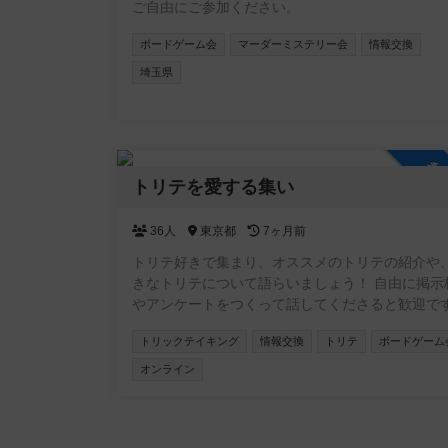
ご自由にご参加ください。
ボードゲーム会
マーダーミステリー会
情報交換
埼玉県
参
トリテを愛する集い
36人
東京都
7ヶ月前
トリテ好きで集まり、オススメのトリテの紹介や
きなトリテについて語らいましょう！ 自由に掲示
やアンケートをつくって話してくださると歓迎で
※管理人があまり管理できていないのでもし管理
トリックテイキング
情報交換
トリテ
ボードゲーム
副管理人を買って出てくださる方がいらっしゃれ
集しています。
オンライン