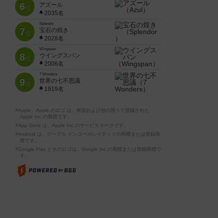
6
アズール
位
2035名
Splendor
7
宝石の煌き
位
2028名
Wingspan
8
ウイングスパン
位
2006名
7 Wonders
9
世界の七不思議
位
1919名
※Apple、Apple のロゴ は、米国および他の国々で登録された
Apple Inc.の商標です。
※App Store は、Apple Inc.のサービスマークです。
※Android は、グーグル インコーポレイテッドの商標または登録商
標です。
※Google Play とそのロゴは、Google Inc.の商標または登録商標で
す。