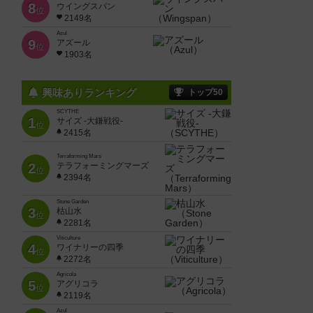
8
ウイングスパン
位
2149名
Azul
9
アズール
位
1903名
興味ありランキング
トップ50
SCYTHE
1
サイズ -大鎌戦役-
位
2415名
Terraforming Mars
2
テラフォーミングマーズ
位
2394名
Stone Garden
3
枯山水
位
2281名
Viticulture
4
ワイナリーの四季
位
2272名
Agricola
5
アグリコラ
位
2119名
Azul