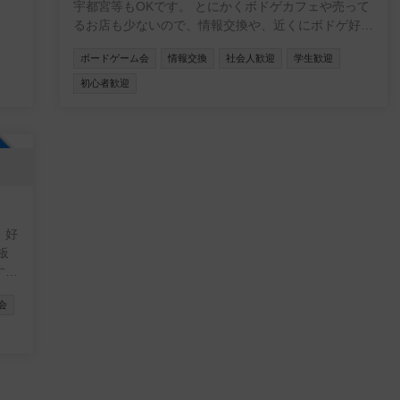
宇都宮等もOKです。 とにかくボドゲカフェや売って
るお店も少ないので、情報交換や、近くにボドゲ好き
の人がいると感じられるだけでも嬉しいです。
ボードゲーム会
情報交換
社会人歓迎
学生歓迎
初心者歓迎
加自由
、好
板
す！
人や
会
ば募