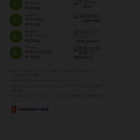
6
アズール
位
2034名
Splendor
7
宝石の煌き
位
2028名
Wingspan
8
ウイングスパン
位
2006名
7 Wonders
9
世界の七不思議
位
1919名
※Apple、Apple のロゴ は、米国および他の国々で登録された
Apple Inc.の商標です。
※App Store は、Apple Inc.のサービスマークです。
※Android は、グーグル インコーポレイテッドの商標または登録商
標です。
※Google Play とそのロゴは、Google Inc.の商標または登録商標で
す。