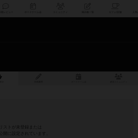
索
新着レビュー
ボードゲーム会
コミュニティ
掲示板一覧
スト
投稿履歴
ボ
ー
ドゲ
ーム
会
参加
コミュニティ
リストが未登録または
公開に設定されています。