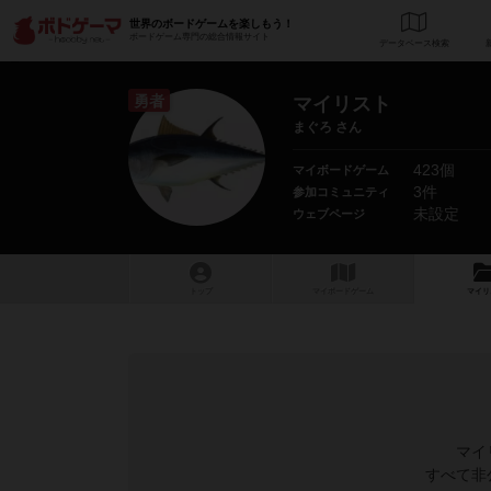
世界のボードゲームを楽しもう！
ボードゲーム専門の総合情報サイト
データベース
検
勇者
マイリスト
まぐろ さん
423個
マイボードゲーム
3件
参加コミュニティ
未設定
ウェブページ
トップ
マイボードゲーム
マイリ
マイ
すべて非