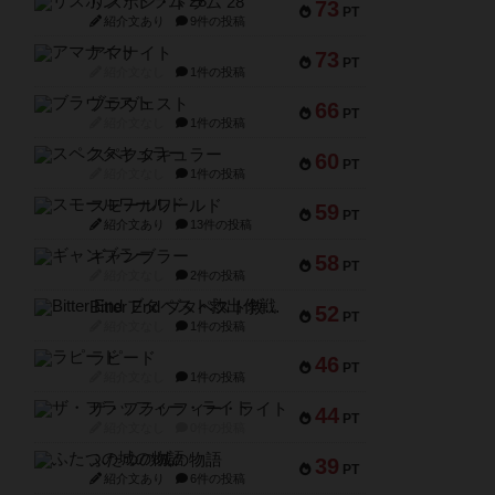
リスボン・トラム 28
73
PT
紹介文あり
9件の投稿
アマナイト
73
PT
紹介文なし
1件の投稿
ブラヴェスト
66
PT
紹介文なし
1件の投稿
スペクタキュラー
60
PT
紹介文なし
1件の投稿
スモールワールド
59
PT
紹介文あり
13件の投稿
ギャンブラー
58
PT
紹介文なし
2件の投稿
Bitter End ブタペスト救出作戦
52
PT
紹介文なし
1件の投稿
ラピード
46
PT
紹介文なし
1件の投稿
ザ・フラッフィー・ライト
44
PT
紹介文なし
0件の投稿
ふたつの城の物語
39
PT
紹介文あり
6件の投稿