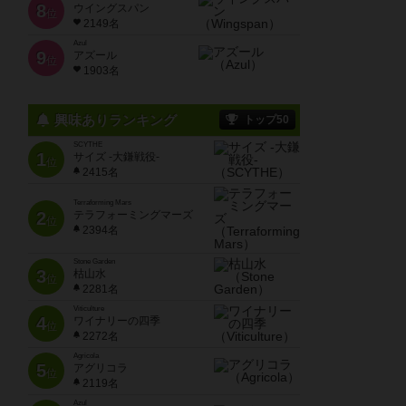
8
ウイングスパン
位
2149名
Azul
9
アズール
位
1903名
興味ありランキング
トップ50
SCYTHE
1
サイズ -大鎌戦役-
位
2415名
Terraforming Mars
2
テラフォーミングマーズ
位
2394名
Stone Garden
3
枯山水
位
2281名
Viticulture
4
ワイナリーの四季
位
2272名
Agricola
5
アグリコラ
位
2119名
Azul