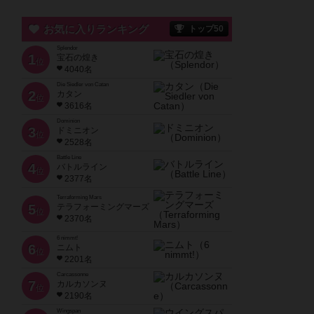
お気に入りランキング
トップ50
Splendor
1
宝石の煌き
位
4040名
Die Siedler von Catan
2
カタン
位
3616名
Dominion
3
ドミニオン
位
2528名
Battle Line
4
バトルライン
位
2377名
Terraforming Mars
5
テラフォーミングマーズ
位
2370名
6 nimmt!
6
ニムト
位
2201名
Carcassonne
7
カルカソンヌ
位
2190名
Wingspan