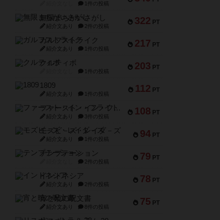
紹介文なし
1件の投稿
無限まちがいさがし
322
PT
紹介文あり
2件の投稿
ガルフストライク
217
PT
紹介文あり
1件の投稿
クルティボ
203
PT
紹介文なし
1件の投稿
1809
112
PT
紹介文あり
1件の投稿
ファースト・イン・フライト
108
PT
紹介文あり
3件の投稿
モズビ－ズ・レイダ－ズ
94
PT
紹介文あり
1件の投稿
テンプテーション
79
PT
紹介文なし
2件の投稿
インドネシア
78
PT
紹介文あり
2件の投稿
宵と暁の呪文書
75
PT
紹介文あり
8件の投稿