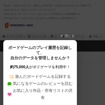
※Apple、Apple のロゴ は、米国および他の国々で登録されたApple Inc.の商標です。
※App Store は、Apple Inc.のサービスマークです。
※Android は、グーグル インコーポレイテッドの商標または登録商標です。
※Google Play とそのロゴは、Google Inc.の商標または登録商標です。
閉じる
ボドゲーマTOP
ボドとも一覧
sui
マイボードゲーム
評価したボ
ボドゲーマTOP
ボードゲームのプレイ履歴を記録し
て、
ボードゲームを検索する
自分のデータを管理しませんか？
約75,000人
がボドゲーマを利用中！
ボードゲームの新着レビュー
遊んだボードゲームを記録する
ボードゲーム会情報
気になるゲームのレビューを読む
お気に入り作品・所有リストの共
メカニクス特集
有
掲示板・トピックス