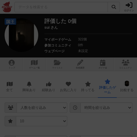
ログイン
評価した 0個
国王
sui さん
322個
マイボードゲーム
0件
参加コミュニティ
未設定
ウェブページ
トップ
ゲーム一覧
マイリスト
投稿履歴
ボ
ドゲ
会
コミュニティ
評価したゲ
全て
興味あり
経験あり
お気に入り
持ってる
比較する
ーム