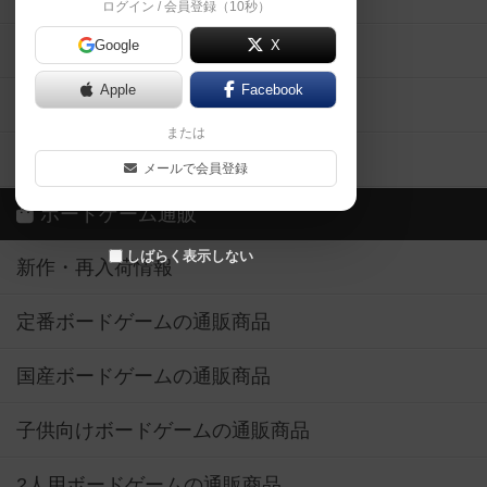
ログイン / 会員登録（10秒）
Google
X
ボドとも・会員一覧
Apple
Facebook
ボードゲーム業界コラム
または
ボドゲーマご利用案内
メールで会員登録
ボードゲーム通販
しばらく表示しない
新作・再入荷情報
定番ボードゲームの通販商品
国産ボードゲームの通販商品
子供向けボードゲームの通販商品
2人用ボードゲームの通販商品