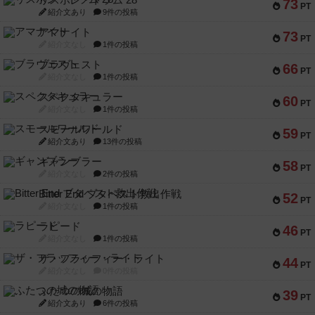
リスボン・トラム 28
73
PT
紹介文あり
9件の投稿
アマナイト
73
PT
紹介文なし
1件の投稿
ブラヴェスト
66
PT
紹介文なし
1件の投稿
スペクタキュラー
60
PT
紹介文なし
1件の投稿
スモールワールド
59
PT
紹介文あり
13件の投稿
ギャンブラー
58
PT
紹介文なし
2件の投稿
Bitter End ブタペスト救出作戦
52
PT
紹介文なし
1件の投稿
ラピード
46
PT
紹介文なし
1件の投稿
ザ・フラッフィー・ライト
44
PT
紹介文なし
0件の投稿
ふたつの城の物語
39
PT
紹介文あり
6件の投稿