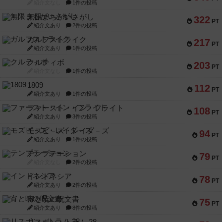
紹介文なし
1件の投稿
無限まちがいさがし
322
PT
紹介文あり
2件の投稿
ガルフストライク
217
PT
紹介文あり
1件の投稿
クルティボ
203
PT
紹介文なし
1件の投稿
1809
112
PT
紹介文あり
1件の投稿
ファースト・イン・フライト
108
PT
紹介文あり
3件の投稿
モズビ－ズ・レイダ－ズ
94
PT
紹介文あり
1件の投稿
テンプテーション
79
PT
紹介文なし
2件の投稿
インドネシア
78
PT
紹介文あり
2件の投稿
宵と暁の呪文書
75
PT
紹介文あり
8件の投稿