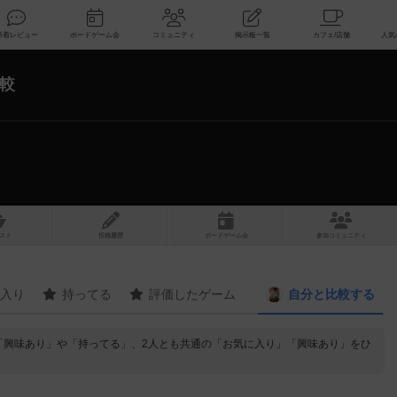
索
新着レビュー
ボードゲーム会
コミュニティ
掲示板一覧
較
スト
投稿履歴
ボ
ー
ドゲ
ーム
会
参加
コミュニティ
入り
持ってる
評価したゲーム
自分と
比較する
の「興味あり」や「持ってる」、2人とも共通の「お気に入り」「興味あり」をひ