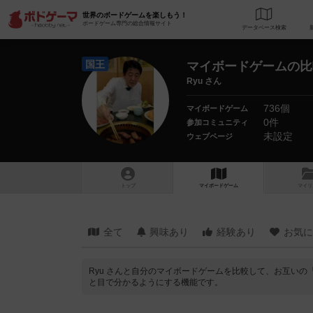
世界のボードゲームを楽しもう！
ボードゲーム専門の総合情報サイト
データベース
検
国王
マイボードゲームの比
Ryu さん
736個
マイボードゲーム
0件
参加コミュニティ
未設定
ウェブページ
トップ
マイボードゲーム
マイリ
全て
興味あり
経験あり
お気に
Ryu さんと自分のマイボードゲームを比較して、お互い
と目で分かるようにする機能です。