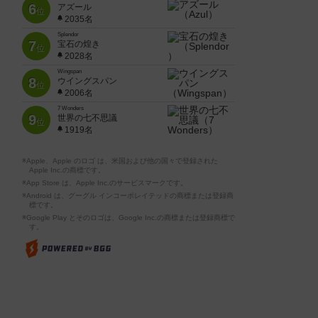
6
アズール
位
2035名
Splendor
7
宝石の煌き
位
2028名
Wingspan
8
ウイングスパン
位
2006名
7 Wonders
9
世界の七不思議
位
1919名
※Apple、Apple のロゴ は、米国および他の国々で登録された
Apple Inc.の商標です。
※App Store は、Apple Inc.のサービスマークです。
※Android は、グーグル インコーポレイテッドの商標または登録商
標です。
※Google Play とそのロゴは、Google Inc.の商標または登録商標で
す。