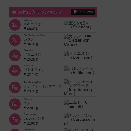
お気に入りランキング
トップ50
Splendor
1
宝石の煌き
位
4040名
Die Siedler von Catan
2
カタン
位
3616名
Dominion
3
ドミニオン
位
2528名
Battle Line
4
バトルライン
位
2377名
Terraforming Mars
5
テラフォーミングマーズ
位
2370名
6 nimmt!
6
ニムト
位
2201名
Carcassonne
7
カルカソンヌ
位
2190名
Wingspan