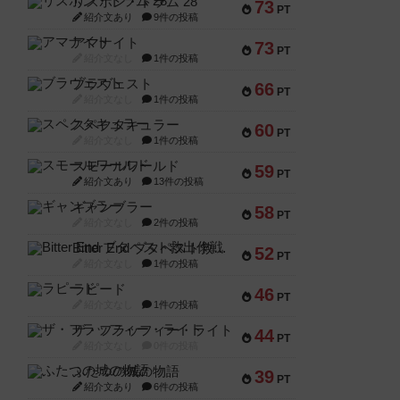
リスボン・トラム 28
73
PT
紹介文あり
9件の投稿
アマナイト
73
PT
紹介文なし
1件の投稿
ブラヴェスト
66
PT
紹介文なし
1件の投稿
スペクタキュラー
60
PT
紹介文なし
1件の投稿
スモールワールド
59
PT
紹介文あり
13件の投稿
ギャンブラー
58
PT
紹介文なし
2件の投稿
Bitter End ブタペスト救出作戦
52
PT
紹介文なし
1件の投稿
ラピード
46
PT
紹介文なし
1件の投稿
ザ・フラッフィー・ライト
44
PT
紹介文なし
0件の投稿
ふたつの城の物語
39
PT
紹介文あり
6件の投稿