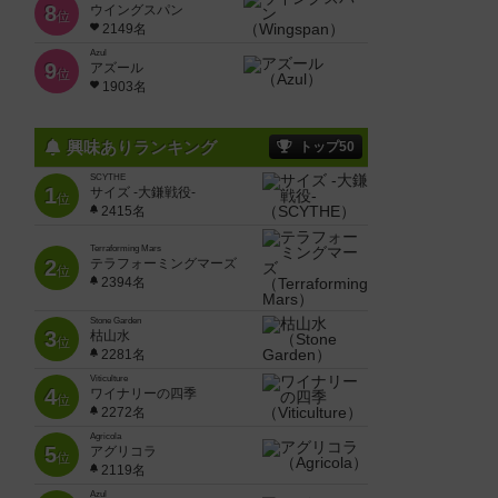
8
ウイングスパン
位
2149名
Azul
9
アズール
位
1903名
興味ありランキング
トップ50
SCYTHE
1
サイズ -大鎌戦役-
位
2415名
Terraforming Mars
2
テラフォーミングマーズ
位
2394名
Stone Garden
3
枯山水
位
2281名
Viticulture
4
ワイナリーの四季
位
2272名
Agricola
5
アグリコラ
位
2119名
Azul