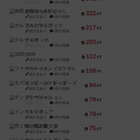
紹介文なし
1件の投稿
無限まちがいさがし
322
PT
紹介文あり
2件の投稿
ガルフストライク
217
PT
紹介文あり
1件の投稿
クルティボ
203
PT
紹介文なし
1件の投稿
1809
112
PT
紹介文あり
1件の投稿
ファースト・イン・フライト
108
PT
紹介文あり
3件の投稿
モズビ－ズ・レイダ－ズ
94
PT
紹介文あり
1件の投稿
テンプテーション
79
PT
紹介文なし
2件の投稿
インドネシア
78
PT
紹介文あり
2件の投稿
宵と暁の呪文書
75
PT
紹介文あり
8件の投稿