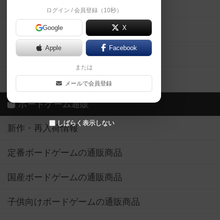
掲示板・トピックス
ログイン / 会員登録（10秒）
Google
X
ボドとも・会員一覧
Apple
Facebook
ボードゲーム業界コラム
または
ボドゲーマご利用案内
メールで会員登録
ボードゲーム通販
しばらく表示しない
新作・再入荷情報
定番ボードゲームの通販商品
国産ボードゲームの通販商品
子供向けボードゲームの通販商品