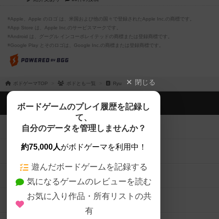
※Apple、Apple のロゴ は、米国および他の国々で登録されたApple Inc.の商標です。
※App Store は、Apple Inc.のサービスマークです。
※Android は、グーグル インコーポレイテッドの商標または登録商標です。
※Google Play とそのロゴは、Google Inc.の商標または登録商標です。
閉じる
ボドゲーマTOP
ボドとも一覧
Ryu
ボドゲーマTOP
ボードゲームのプレイ履歴を記録し
て、
ボードゲームを検索する
自分のデータを管理しませんか？
約75,000人
がボドゲーマを利用中！
ボードゲームの新着レビュー
遊んだボードゲームを記録する
ボードゲーム会情報
気になるゲームのレビューを読む
お気に入り作品・所有リストの共
メカニクス特集
有