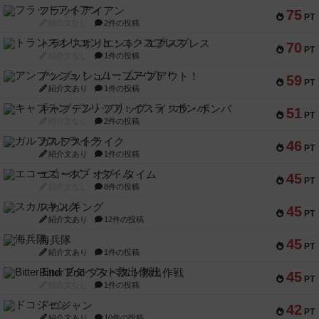
フラットアイアン
75
PT
紹介文なし
2件の投稿
トランスオリエント・エクスプレス
70
PT
紹介文なし
1件の投稿
アンブッシュ！：ムーブアウト！
59
PT
紹介文あり
1件の投稿
キャプテン・フリップ：イスラ・ボンバ
51
PT
紹介文なし
2件の投稿
ガルフストライク
46
PT
紹介文あり
1件の投稿
エコーズ・オブ・タイム
45
PT
紹介文なし
8件の投稿
スカルキング
45
PT
紹介文あり
12件の投稿
海兵隊
45
PT
紹介文あり
1件の投稿
Bitter End ブタペスト救出作戦
45
PT
紹介文なし
1件の投稿
ドコジャン
42
PT
紹介文あり
10件の投稿