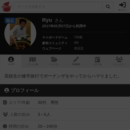
ログイン
Ryu
さん
国王
2017年05月07日から利用中
736個
マイボードゲーム
0件
参加コミュニティ
未設定
ウェブページ
トップ
ゲーム一覧
マイリスト
投稿履歴
ボ
ドゲ
会
コミュニティ
高校生の修学旅行でボーナンザをやってからハマりました。
プロフィール
エリア/年齡
30代 男性
人数の好み
3～6人
時間の好み
20～240分