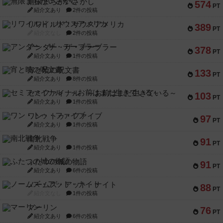
無限まちがいさがし
574
PT
紹介文あり
2件の投稿
リワイルド：サウスアメリカ
389
PT
紹介文なし
2件の投稿
アンダー・ザ・テーブラー
378
PT
紹介文あり
1件の投稿
宵と暁の呪文書
133
PT
紹介文あり
8件の投稿
セミファイナル ～お前はまだ生きている～
103
PT
紹介文あり
1件の投稿
ワン・トゥ・ファイブ
97
PT
紹介文あり
1件の投稿
南北戦争
91
PT
紹介文あり
1件の投稿
ふたつの城の物語
91
PT
紹介文あり
6件の投稿
ノームズ・アット・ナイト
88
PT
紹介文なし
1件の投稿
マーリン
76
PT
紹介文あり
6件の投稿