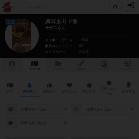
ログイン
興味あり 2個
国王
サガ00 さん
148個
マイボードゲーム
0件
参加コミュニティ
未設定
ウェブページ
トップ
ゲーム一覧
マイリスト
投稿履歴
ボ
ドゲ
会
コミュニティ
評価したゲ
全て
興味あり
経験あり
お気に入り
持ってる
比較する
ーム