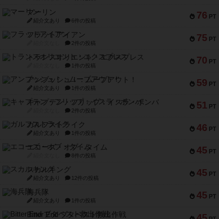
マーリン
76
PT
紹介文あり
6件の投稿
フラットアイアン
75
PT
紹介文なし
2件の投稿
トランスオリエント・エクスプレス
70
PT
紹介文なし
1件の投稿
アンブッシュ！：ムーブアウト！
59
PT
紹介文あり
1件の投稿
キャプテン・フリップ：イスラ・ボンバ
51
PT
紹介文なし
2件の投稿
ガルフストライク
46
PT
紹介文あり
1件の投稿
エコーズ・オブ・タイム
45
PT
紹介文なし
8件の投稿
スカルキング
45
PT
紹介文あり
12件の投稿
海兵隊
45
PT
紹介文あり
1件の投稿
Bitter End ブタペスト救出作戦
45