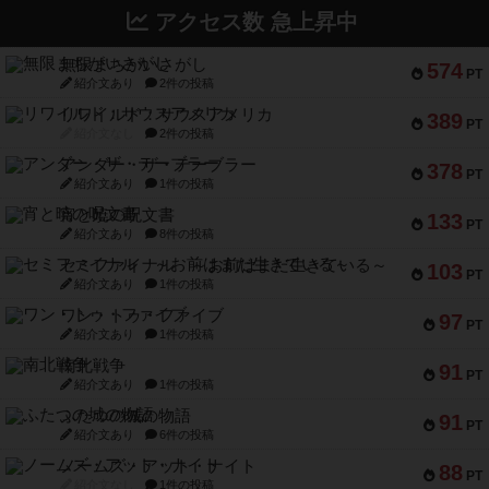
アクセス数 急上昇中
無限まちがいさがし
574
PT
紹介文あり
2件の投稿
リワイルド：サウスアメリカ
389
PT
紹介文なし
2件の投稿
アンダー・ザ・テーブラー
378
PT
紹介文あり
1件の投稿
宵と暁の呪文書
133
PT
紹介文あり
8件の投稿
セミファイナル ～お前はまだ生きている～
103
PT
紹介文あり
1件の投稿
ワン・トゥ・ファイブ
97
PT
紹介文あり
1件の投稿
南北戦争
91
PT
紹介文あり
1件の投稿
ふたつの城の物語
91
PT
紹介文あり
6件の投稿
ノームズ・アット・ナイト
88
PT
紹介文なし
1件の投稿