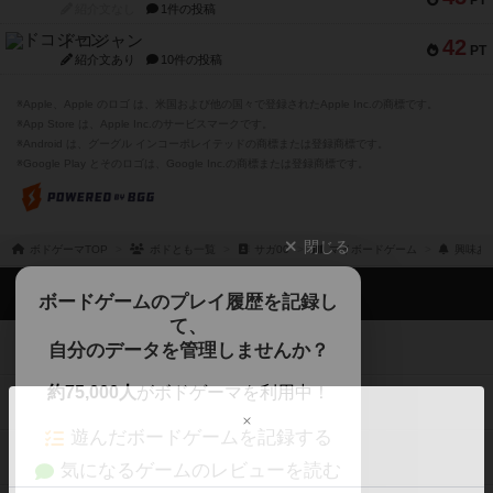
PT
紹介文なし
1件の投稿
ドコジャン
42
PT
紹介文あり
10件の投稿
※Apple、Apple のロゴ は、米国および他の国々で登録されたApple Inc.の商標です。
※App Store は、Apple Inc.のサービスマークです。
※Android は、グーグル インコーポレイテッドの商標または登録商標です。
※Google Play とそのロゴは、Google Inc.の商標または登録商標です。
閉じる
ボドゲーマTOP
ボドとも一覧
サガ00
マイボードゲーム
興味あ
ボドゲーマTOP
ボードゲームのプレイ履歴を記録し
て、
ボードゲームを検索する
自分のデータを管理しませんか？
約75,000人
がボドゲーマを利用中！
ボードゲームの新着レビュー
遊んだボードゲームを記録する
ボードゲーム会情報
気になるゲームのレビューを読む