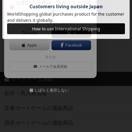
お気に入り作品・所有リストの共
メカニクス特集
有
掲示板・トピックス
ログイン / 会員登録（10秒）
Google
X
ボドとも・会員一覧
Apple
Facebook
ボードゲーム業界コラム
または
ボドゲーマご利用案内
メールで会員登録
ボードゲーム通販
しばらく表示しない
新作・再入荷情報
定番ボードゲームの通販商品
国産ボードゲームの通販商品