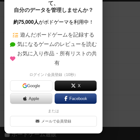
て、
ボードゲームを検索する
自分のデータを管理しませんか？
約75,000人
がボドゲーマを利用中！
ボードゲームの新着レビュー
遊んだボードゲームを記録する
ボードゲーム会情報
気になるゲームのレビューを読む
お気に入り作品・所有リストの共
メカニクス特集
有
掲示板・トピックス
ログイン / 会員登録（10秒）
Google
X
ボドとも・会員一覧
Apple
Facebook
ボードゲーム業界コラム
または
ボドゲーマご利用案内
メールで会員登録
ボードゲーム通販