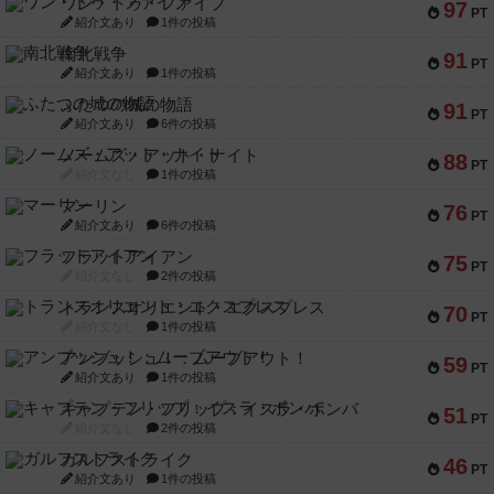
ワン・トゥ・ファイブ
97
PT
紹介文あり
1件の投稿
南北戦争
91
PT
紹介文あり
1件の投稿
ふたつの城の物語
91
PT
紹介文あり
6件の投稿
ノームズ・アット・ナイト
88
PT
紹介文なし
1件の投稿
マーリン
76
PT
紹介文あり
6件の投稿
フラットアイアン
75
PT
紹介文なし
2件の投稿
トランスオリエント・エクスプレス
70
PT
紹介文なし
1件の投稿
アンブッシュ！：ムーブアウト！
59
PT
紹介文あり
1件の投稿
キャプテン・フリップ：イスラ・ボンバ
51
PT
紹介文なし
2件の投稿
ガルフストライク
46
PT
紹介文あり
1件の投稿