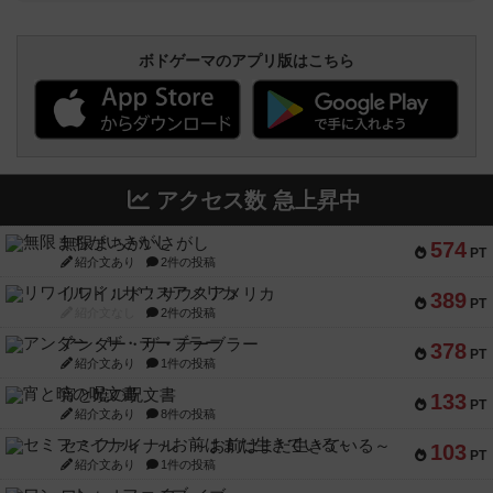
ボドゲーマのアプリ版はこちら
アクセス数 急上昇中
無限まちがいさがし
574
PT
紹介文あり
2件の投稿
リワイルド：サウスアメリカ
389
PT
紹介文なし
2件の投稿
アンダー・ザ・テーブラー
378
PT
紹介文あり
1件の投稿
宵と暁の呪文書
133
PT
紹介文あり
8件の投稿
セミファイナル ～お前はまだ生きている～
103
PT
紹介文あり
1件の投稿