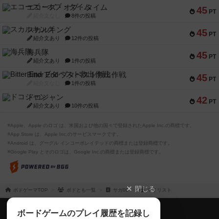
エコーズ・オブ・タイム
45
PT
紹介文なし
8件の投稿
スカルキング
45
PT
紹介文あり
12件の投稿
海兵隊
45
PT
紹介文あり
1件の投稿
Bitter End ブタペスト救出作戦
45
PT
紹介文なし
1件の投稿
ドコジャン
42
PT
紹介文あり
10件の投稿
※Apple、Apple のロゴ は、米国および他の国々で登録されたApple Inc.の商標です。
※App Store は、Apple Inc.のサービスマークです。
※Android は、グーグル インコーポレイテッドの商標または登録商標です。
※Google Play とそのロゴは、Google Inc.の商標または登録商標です。
閉じる
ボドゲーマTOP
ボドとも一覧
サガ00
マイリスト
ボドゲーマTOP
ボードゲームのプレイ履歴を記録し