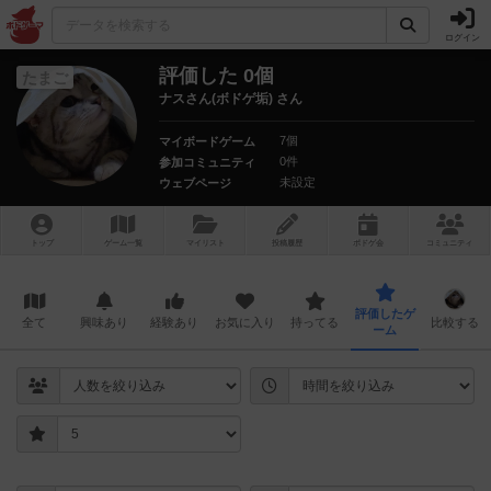
ログイン
評価した 0個
たまご
ナスさん(ボドゲ垢) さん
7個
マイボードゲーム
0件
参加コミュニティ
未設定
ウェブページ
トップ
ゲーム一覧
マイリスト
投稿履歴
ボ
ドゲ
会
コミュニティ
評価したゲ
全て
興味あり
経験あり
お気に入り
持ってる
比較する
ーム