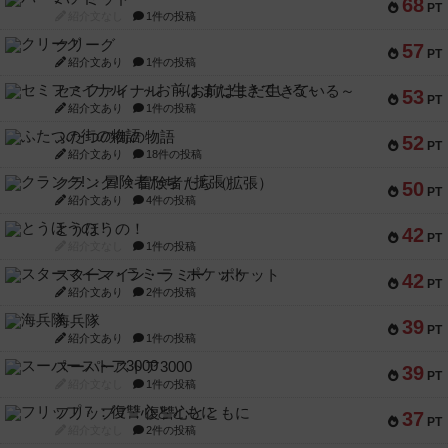
68
PT
紹介文なし
1件の投稿
クリーグ
57
PT
紹介文あり
1件の投稿
セミファイナル ～お前はまだ生きている～
53
PT
紹介文あり
1件の投稿
ふたつの街の物語
52
PT
紹介文あり
18件の投稿
クランク! ：冒険者たち（拡張）
50
PT
紹介文あり
4件の投稿
とうほうの！
42
PT
紹介文なし
1件の投稿
スターマイン・ラミー ポケット
42
PT
紹介文あり
2件の投稿
海兵隊
39
PT
紹介文あり
1件の投稿
スーパーストア3000
39
PT
紹介文なし
1件の投稿
フリップ７：復讐心とともに
37
PT
紹介文なし
2件の投稿