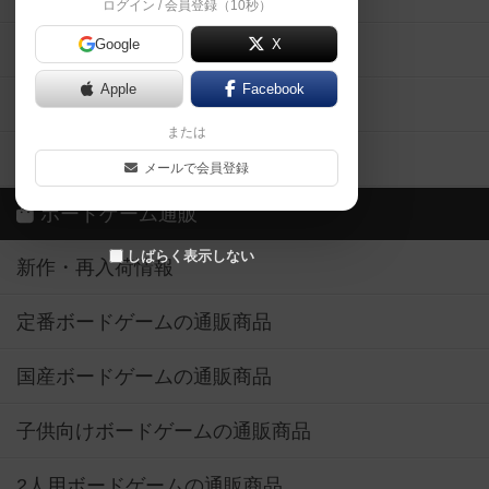
ログイン / 会員登録（10秒）
Google
X
ボドとも・会員一覧
Apple
Facebook
ボードゲーム業界コラム
または
ボドゲーマご利用案内
メールで会員登録
ボードゲーム通販
しばらく表示しない
新作・再入荷情報
定番ボードゲームの通販商品
国産ボードゲームの通販商品
子供向けボードゲームの通販商品
2人用ボードゲームの通販商品