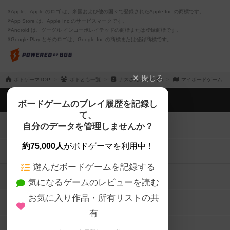
※Apple、Apple のロゴ は、米国および他の国々で登録されたApple Inc.の商標です。
※App Store は、Apple Inc.のサービスマークです。
※Android は、グーグル インコーポレイテッドの商標または登録商標です。
※Google Play とそのロゴは、Google Inc.の商標または登録商標です。
閉じる
ボドゲーマTOP
ボドとも一覧
ナスさん(ボドゲ垢)
マイボードゲーム
ボドゲーマTOP
ボードゲームのプレイ履歴を記録し
て、
ボードゲームを検索する
自分のデータを管理しませんか？
約75,000人
がボドゲーマを利用中！
ボードゲームの新着レビュー
遊んだボードゲームを記録する
ボードゲーム会情報
気になるゲームのレビューを読む
お気に入り作品・所有リストの共
メカニクス特集
有
掲示板・トピックス