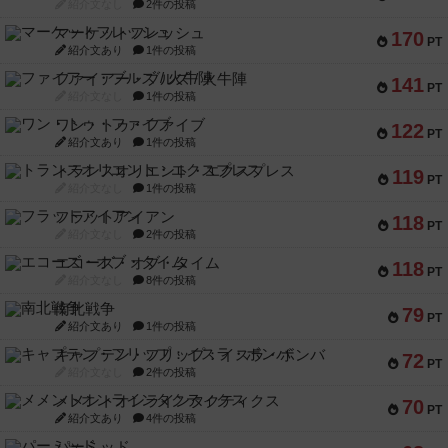
紹介文なし
2件の投稿
マーケットフレッシュ
170
PT
紹介文あり
1件の投稿
ファイアー・ブルズ / 火牛陣
141
PT
紹介文なし
1件の投稿
ワン・トゥ・ファイブ
122
PT
紹介文あり
1件の投稿
トランスオリエント・エクスプレス
119
PT
紹介文なし
1件の投稿
フラットアイアン
118
PT
紹介文なし
2件の投稿
エコーズ・オブ・タイム
118
PT
紹介文なし
8件の投稿
南北戦争
79
PT
紹介文あり
1件の投稿
キャプテン・フリップ：イスラ・ボンバ
72
PT
紹介文なし
2件の投稿
メメントオンラインタクティクス
70
PT
紹介文あり
4件の投稿
パーミッド