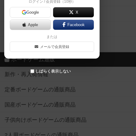
ログイン / 会員登録（10秒）
Google
X
ボドとも・会員一覧
Apple
Facebook
ボードゲーム業界コラム
または
ボドゲーマご利用案内
メールで会員登録
ボードゲーム通販
しばらく表示しない
新作・再入荷情報
定番ボードゲームの通販商品
国産ボードゲームの通販商品
子供向けボードゲームの通販商品
2人用ボードゲームの通販商品