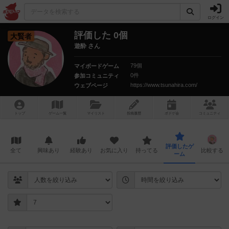
ログイン
評価した 0個
大賢者
遊酔 さん
79個
マイボードゲーム
0件
参加コミュニティ
https://www.tsunahira.com/
ウェブページ
トップ
ゲーム一覧
マイリスト
投稿履歴
ボ
ドゲ
会
コミュニティ
評価したゲ
全て
興味あり
経験あり
お気に入り
持ってる
比較する
ーム