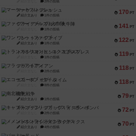
紹介文なし
2件の投稿
マーケットフレッシュ
170
PT
紹介文あり
1件の投稿
ファイアー・ブルズ / 火牛陣
141
PT
紹介文なし
1件の投稿
ワン・トゥ・ファイブ
122
PT
紹介文あり
1件の投稿
トランスオリエント・エクスプレス
119
PT
紹介文なし
1件の投稿
フラットアイアン
118
PT
紹介文なし
2件の投稿
エコーズ・オブ・タイム
118
PT
紹介文なし
8件の投稿
南北戦争
79
PT
紹介文あり
1件の投稿
キャプテン・フリップ：イスラ・ボンバ
72
PT
紹介文なし
2件の投稿
メメントオンラインタクティクス
70
PT
紹介文あり
4件の投稿
パーミッド