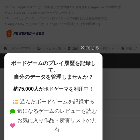
※Apple、Apple のロゴ は、米国および他の国々で登録されたApple Inc.の商標です。
※App Store は、Apple Inc.のサービスマークです。
※Android は、グーグル インコーポレイテッドの商標または登録商標です。
※Google Play とそのロゴは、Google Inc.の商標または登録商標です。
閉じる
ボドゲーマTOP
ボドとも一覧
遊酔
マイボードゲーム
評価した
ボドゲーマTOP
ボードゲームのプレイ履歴を記録し
て、
ボードゲームを検索する
自分のデータを管理しませんか？
約75,000人
がボドゲーマを利用中！
ボードゲームの新着レビュー
遊んだボードゲームを記録する
ボードゲーム会情報
気になるゲームのレビューを読む
お気に入り作品・所有リストの共
メカニクス特集
有
掲示板・トピックス