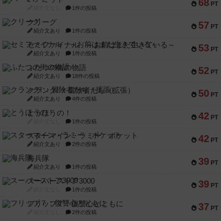
68
PT
紹介文なし
1件の投稿
クリーグ
57
PT
紹介文あり
1件の投稿
セミファイナル ～お前はまだ生きている～
53
PT
紹介文あり
1件の投稿
ふたつの街の物語
52
PT
紹介文あり
18件の投稿
クランク! ：冒険者たち（拡張）
50
PT
紹介文あり
4件の投稿
とうほうの！
42
PT
紹介文なし
1件の投稿
スターマイン・ラミー ポケット
42
PT
紹介文あり
2件の投稿
海兵隊
39
PT
紹介文あり
1件の投稿
スーパーストア3000
39
PT
紹介文なし
1件の投稿
フリップ７：復讐心とともに
37
PT
紹介文なし
2件の投稿