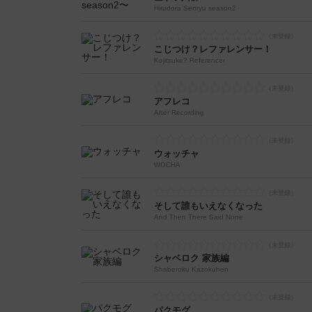
Hirudora Senryu season2
こじつけ？レファレンサー！
Kojitsuke? Referencer
アフレコ
After Recording
ウォッチャ
WOCHA
そして誰もいえなくなった
And Then There Said None
シャベロク 家族編
Shaberoku Kazokuhen
パクモグ