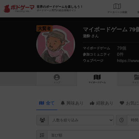
世界のボードゲームを楽しもう！
ボードゲーム専門の総合情報サイト
データベース
検
大賢者
マイボードゲーム 79
遊酔 さん
79個
マイボードゲーム
0件
参加コミュニティ
https://ww
ウェブページ
トップ
マイボードゲーム
マイリ
全て
興味あり
経験あり
お気に