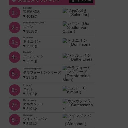
お気に入りランキング
トップ50
Splendor
1
宝石の煌き
位
4042名
Die Siedler von Catan
2
カタン
位
3618名
Dominion
3
ドミニオン
位
2530名
Battle Line
4
バトルライン
位
2379名
Terraforming Mars
5
テラフォーミングマーズ
位
2372名
6 nimmt!
6
ニムト
位
2202名
Carcassonne
7
カルカソンヌ
位
2191名
Wingspan
8
ウイングスパン
位
2151名