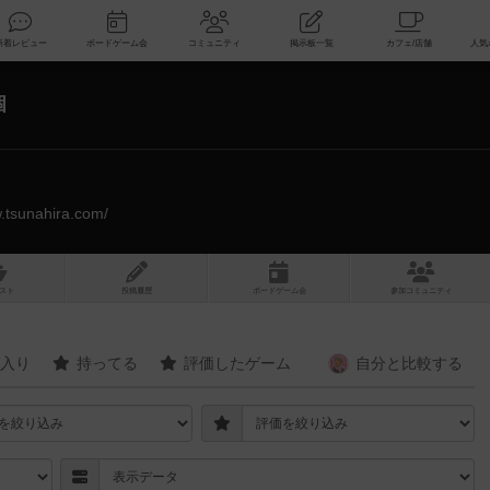
索
新着レビュー
ボードゲーム会
コミュニティ
掲示板一覧
個
w.tsunahira.com/
スト
投稿履歴
ボ
ー
ドゲ
ーム
会
参加
コミュニティ
入り
持ってる
評価したゲーム
自分と
比較する