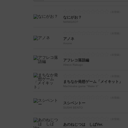
なにがお？
NANIGAO?
アノネ
Anone
アフレコ落語編
Afreco Rakugo
まちなか発想ゲーム「メイキット」
Machinaka game "Make It"
スシベントー
SUSHI BENTO
あのねじつは しばVer.