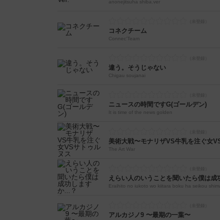
anonejitsuha shiba.ver
コネクチーム
Connec'Team
違う。そうじゃない
Chigau soujanai
ニュースの時間ですG(ゴールデン)
It is time of the news golden
美術大戦〜モナリザVS牛乳を注ぐ女V
The Art War
えらい人のいうことを聞いたら僕は成功
Eraihito no iukoto wo kiitara boku ha seikou shim
アルカジノ9 〜最期の一葉〜