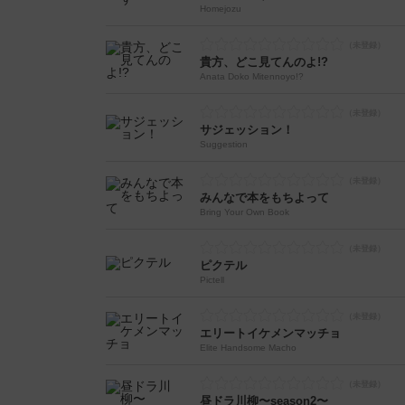
Homejozu
貴方、どこ見てんのよ!?
Anata Doko Mitennoyo!?
サジェッション！
Suggestion
みんなで本をもちよって
Bring Your Own Book
ピクテル
Pictell
エリートイケメンマッチョ
Elite Handsome Macho
昼ドラ川柳〜season2〜