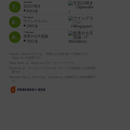
Splendor
7
宝石の煌き
位
2031名
Wingspan
8
ウイングスパン
位
2007名
7 Wonders
9
世界の七不思議
位
1921名
※Apple、Apple のロゴ は、米国および他の国々で登録された
Apple Inc.の商標です。
※App Store は、Apple Inc.のサービスマークです。
※Android は、グーグル インコーポレイテッドの商標または登録商
標です。
※Google Play とそのロゴは、Google Inc.の商標または登録商標で
す。