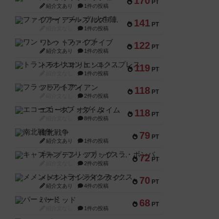
170
PT
紹介文あり
1件の投稿
ファイアー・ブルズ / 火牛陣
141
PT
紹介文なし
1件の投稿
ワン・トゥ・ファイブ
122
PT
紹介文あり
1件の投稿
トランスオリエント・エクスプレス
119
PT
紹介文なし
1件の投稿
フラットアイアン
118
PT
紹介文なし
2件の投稿
エコーズ・オブ・タイム
118
PT
紹介文なし
8件の投稿
南北戦争
79
PT
紹介文あり
1件の投稿
キャプテン・フリップ：イスラ・ボンバ
72
PT
紹介文なし
2件の投稿
メメントオンラインタクティクス
70
PT
紹介文あり
4件の投稿
パーミッド
68
PT
紹介文なし
1件の投稿