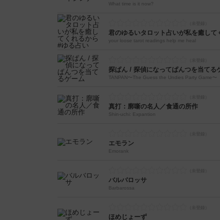
What time is it now?
君のゆるいタロット占いが私を癒してく
your loose tarot readings help me heal
探ぱん / 探偵になってぱんつを当てる
TANPAN〜The Guess the Undies Party Game〜
真打：廓噺の名人／食通の所作
Shin-uchi: Expantion
エモラン
Emorank
バルバロッサ
Barbarossa
ほめじょーず