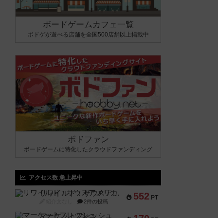
ボードゲームカフェ一覧
ボドゲが遊べる店舗を全国500店舗以上掲載中
ボドファン
ボードゲームに特化したクラウドファンディング
アクセス数 急上昇中
リワイルド：サウスアメリカ
552
PT
紹介文なし
2件の投稿
マーケットフレッシュ