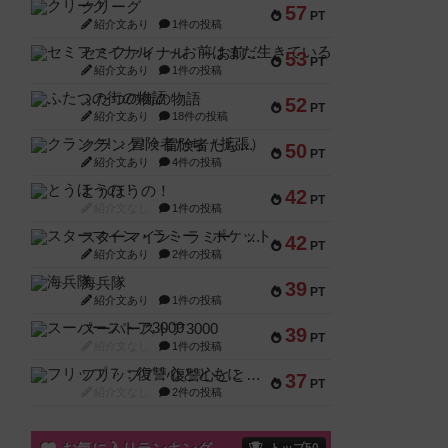
クリーグ
57
PT
紹介文あり
1件の投稿
セミファイナル ～お前はまだ生きている～
53
PT
紹介文あり
1件の投稿
ふたつの街の物語
52
PT
紹介文あり
18件の投稿
クランク! ：冒険者たち（拡張）
50
PT
紹介文あり
4件の投稿
とうほうの！
42
PT
紹介文なし
1件の投稿
スターマイン・ラミー ポケット
42
PT
紹介文あり
2件の投稿
海兵隊
39
PT
紹介文あり
1件の投稿
スーパーストア3000
39
PT
紹介文なし
1件の投稿
フリップ７：復讐心とともに
37
PT
紹介文なし
2件の投稿