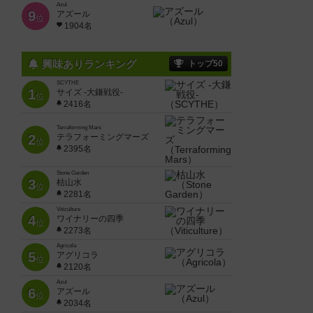
Azul
9
アズール
位
1904名
興味ありランキング
トップ50
SCYTHE
1
サイズ -大鎌戦役-
位
2416名
Terraforming Mars
2
テラフォーミングマーズ
位
2395名
Stone Garden
3
枯山水
位
2281名
Viticulture
4
ワイナリーの四季
位
2273名
Agricola
5
アグリコラ
位
2120名
Azul
6
アズール
位
2034名