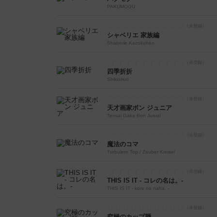
PAKUMOGU
シャベリエ 家族編
Shaberie Kazokuhen
四季折折
Shikioriori
天才画家ボン ジュニア
Tensai Gaka Bon Junior
魔法のコマ
Turbulent Top / Zauber Kreisel
THIS IS IT - コレの名は。-
THIS IS IT - kore no naha. -
究極のカップ麺