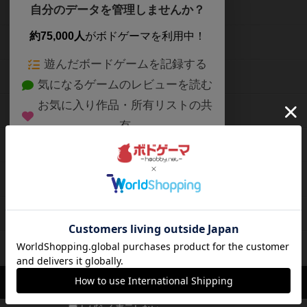
ボードゲームを検索する
自分のデータを管理しませんか？
約75,000人
がボドゲーマを利用中！
ボードゲームの新着レビュー
遊んだボードゲームを記録する
ボードゲーム会情報
気になるゲームのレビューを読む
お気に入り作品・所有リストの共
メカニクス特集
有
掲示板・トピックス
ログイン / 会員登録（10秒）
Google
X
ボドとも・会員一覧
Apple
Facebook
ボードゲーム業界コラム
または
ボドゲーマご利用案内
メールで会員登録
ボードゲーム通販