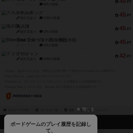
45
PT
紹介文なし
8件の投稿
スカルキング
45
PT
紹介文あり
12件の投稿
海兵隊
45
PT
紹介文あり
1件の投稿
Bitter End ブタペスト救出作戦
45
PT
紹介文なし
1件の投稿
ドコジャン
42
PT
紹介文あり
10件の投稿
※Apple、Apple のロゴ は、米国および他の国々で登録されたApple Inc.の商標です。
※App Store は、Apple Inc.のサービスマークです。
※Android は、グーグル インコーポレイテッドの商標または登録商標です。
※Google Play とそのロゴは、Google Inc.の商標または登録商標です。
閉じる
ボドゲーマTOP
ボドとも一覧
遊酔
参加コミュニティ
ボドゲーマTOP
ボードゲームのプレイ履歴を記録し
て、