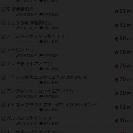
紹介文あり
1件の投稿
南北戦争
91
PT
紹介文あり
1件の投稿
ふたつの城の物語
91
PT
紹介文あり
6件の投稿
ノームズ・アット・ナイト
88
PT
紹介文なし
1件の投稿
マーリン
76
PT
紹介文あり
6件の投稿
フラットアイアン
75
PT
紹介文なし
2件の投稿
トランスオリエント・エクスプレス
70
PT
紹介文なし
1件の投稿
アンブッシュ！：ムーブアウト！
59
PT
紹介文あり
1件の投稿
キャプテン・フリップ：イスラ・ボンバ
51
PT
紹介文なし
2件の投稿
ガルフストライク
46
PT
紹介文あり
1件の投稿
エコーズ・オブ・タイム