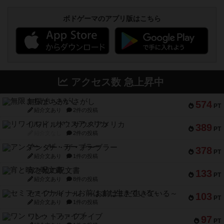
ボドゲーマのアプリ版はこちら
アクセス数 急上昇中
無限まちがいさがし
574
PT
紹介文あり
2件の投稿
リワイルド：サウスアメリカ
389
PT
紹介文なし
2件の投稿
アンダー・ザ・テーブラー
378
PT
紹介文あり
1件の投稿
宵と暁の呪文書
133
PT
紹介文あり
8件の投稿
セミファイナル ～お前はまだ生きている～
103
PT
紹介文あり
1件の投稿
ワン・トゥ・ファイブ
97
PT