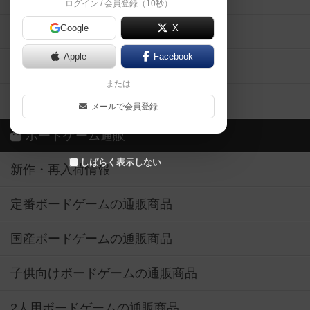
ログイン / 会員登録（10秒）
Google
X
ボドとも・会員一覧
Apple
Facebook
ボードゲーム業界コラム
または
ボドゲーマご利用案内
メールで会員登録
ボードゲーム通販
しばらく表示しない
新作・再入荷情報
定番ボードゲームの通販商品
国産ボードゲームの通販商品
子供向けボードゲームの通販商品
2人用ボードゲームの通販商品