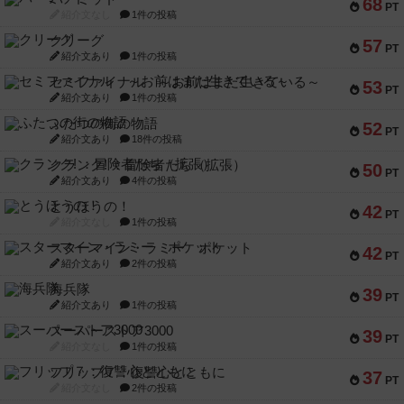
68
PT
紹介文なし
1件の投稿
クリーグ
57
PT
紹介文あり
1件の投稿
セミファイナル ～お前はまだ生きている～
53
PT
紹介文あり
1件の投稿
ふたつの街の物語
52
PT
紹介文あり
18件の投稿
クランク! ：冒険者たち（拡張）
50
PT
紹介文あり
4件の投稿
とうほうの！
42
PT
紹介文なし
1件の投稿
スターマイン・ラミー ポケット
42
PT
紹介文あり
2件の投稿
海兵隊
39
PT
紹介文あり
1件の投稿
スーパーストア3000
39
PT
紹介文なし
1件の投稿
フリップ７：復讐心とともに
37
PT
紹介文なし
2件の投稿