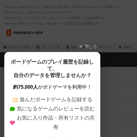
※Apple、Apple のロゴ は、米国および他の国々で登録されたApple Inc.の商標です。
※App Store は、Apple Inc.のサービスマークです。
※Android は、グーグル インコーポレイテッドの商標または登録商標です。
※Google Play とそのロゴは、Google Inc.の商標または登録商標です。
閉じる
ボドゲーマTOP
ボドとも一覧
遊酔
マイボードゲーム
評価した
ボドゲーマTOP
ボードゲームのプレイ履歴を記録し
て、
ボードゲームを検索する
自分のデータを管理しませんか？
約75,000人
がボドゲーマを利用中！
ボードゲームの新着レビュー
遊んだボードゲームを記録する
ボードゲーム会情報
気になるゲームのレビューを読む
お気に入り作品・所有リストの共
メカニクス特集
有
掲示板・トピックス