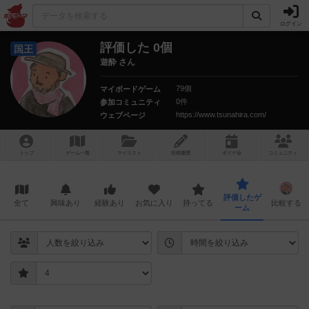
ログイン
評価した 0個
国王
遊酔 さん
79個
マイボードゲーム
0件
参加コミュニティ
https://www.tsunahira.com/
ウェブページ
トップ
ゲーム一覧
マイリスト
投稿履歴
ボ
ドゲ
会
コミュニティ
評価したゲ
全て
興味あり
経験あり
お気に入り
持ってる
比較する
ーム