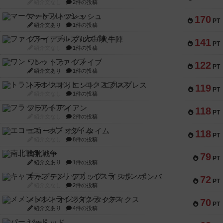
紹介文なし
2件の投稿
マーケットフレッシュ
170
PT
紹介文あり
1件の投稿
ファイアー・ブルズ / 火牛陣
141
PT
紹介文なし
1件の投稿
ワン・トゥ・ファイブ
122
PT
紹介文あり
1件の投稿
トランスオリエント・エクスプレス
119
PT
紹介文なし
1件の投稿
フラットアイアン
118
PT
紹介文なし
2件の投稿
エコーズ・オブ・タイム
118
PT
紹介文なし
8件の投稿
南北戦争
79
PT
紹介文あり
1件の投稿
キャプテン・フリップ：イスラ・ボンバ
72
PT
紹介文なし
2件の投稿
メメントオンラインタクティクス
70
PT
紹介文あり
4件の投稿
パーミッド