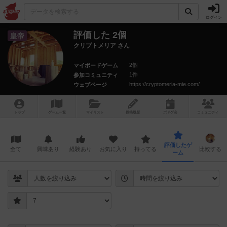
ログイン
評価した 2個
皇帝
クリプトメリア さん
2個
マイボードゲーム
1件
参加コミュニティ
https://cryptomeria-mie.com/
ウェブページ
トップ
ゲーム一覧
マイリスト
投稿履歴
ボ
ドゲ
会
コミュニティ
評価したゲ
全て
興味あり
経験あり
お気に入り
持ってる
比較する
ーム