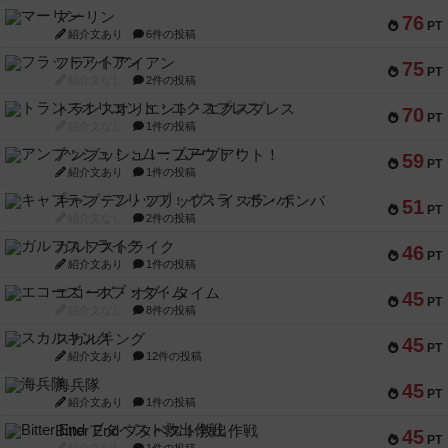
マーリン
76
PT
紹介文あり
6件の投稿
フラットアイアン
75
PT
紹介文なし
2件の投稿
トランスオリエント・エクスプレス
70
PT
紹介文なし
1件の投稿
アンブッシュ！：ムーブアウト！
59
PT
紹介文あり
1件の投稿
キャプテン・フリップ：イスラ・ボンバ
51
PT
紹介文なし
2件の投稿
ガルフストライク
46
PT
紹介文あり
1件の投稿
エコーズ・オブ・タイム
45
PT
紹介文なし
8件の投稿
スカルキング
45
PT
紹介文あり
12件の投稿
海兵隊
45
PT
紹介文あり
1件の投稿
Bitter End ブタペスト救出作戦
45
PT