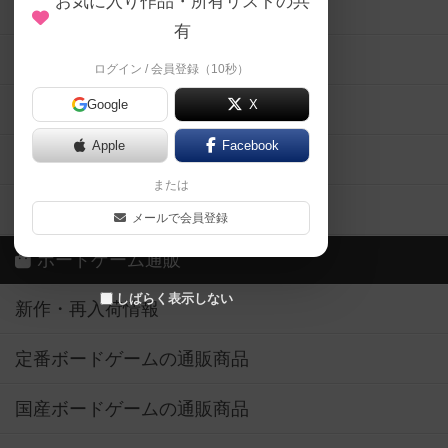
お気に入り作品・所有リストの共
メカニクス特集
有
掲示板・トピックス
ログイン / 会員登録（10秒）
Google
X
ボドとも・会員一覧
Apple
Facebook
ボードゲーム業界コラム
または
ボドゲーマご利用案内
メールで会員登録
ボードゲーム通販
しばらく表示しない
新作・再入荷情報
定番ボードゲームの通販商品
国産ボードゲームの通販商品