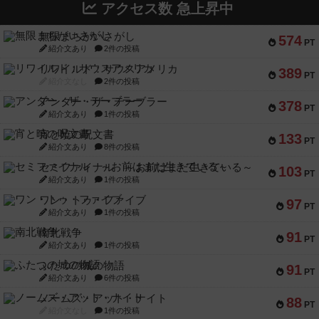
アクセス数 急上昇中
無限まちがいさがし
574
PT
紹介文あり
2件の投稿
リワイルド：サウスアメリカ
389
PT
紹介文なし
2件の投稿
アンダー・ザ・テーブラー
378
PT
紹介文あり
1件の投稿
宵と暁の呪文書
133
PT
紹介文あり
8件の投稿
セミファイナル ～お前はまだ生きている～
103
PT
紹介文あり
1件の投稿
ワン・トゥ・ファイブ
97
PT
紹介文あり
1件の投稿
南北戦争
91
PT
紹介文あり
1件の投稿
ふたつの城の物語
91
PT
紹介文あり
6件の投稿
ノームズ・アット・ナイト
88
PT
紹介文なし
1件の投稿