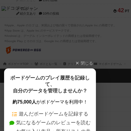
紹介文なし
1件の投稿
ドコジャン
42
PT
紹介文あり
10件の投稿
※Apple、Apple のロゴ は、米国および他の国々で登録されたApple Inc.の商標です。
※App Store は、Apple Inc.のサービスマークです。
※Android は、グーグル インコーポレイテッドの商標または登録商標です。
※Google Play とそのロゴは、Google Inc.の商標または登録商標です。
閉じる
ボドゲーマTOP
ボドとも一覧
クリプトメリア
マイボードゲーム
ボドゲーマTOP
ボードゲームのプレイ履歴を記録し
て、
ボードゲームを検索する
自分のデータを管理しませんか？
約75,000人
がボドゲーマを利用中！
ボードゲームの新着レビュー
遊んだボードゲームを記録する
ボードゲーム会情報
気になるゲームのレビューを読む