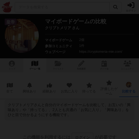
ログイン
マイボードゲームの比較
皇帝
クリプトメリア さん
2個
マイボードゲーム
1件
参加コミュニティ
https://cryptomeria-mie.com/
ウェブページ
トップ
ゲーム一覧
マイリスト
投稿履歴
ボ
ドゲ
会
コミュニティ
評価したゲ
全て
興味あり
経験あり
お気に入り
持ってる
比較する
ーム
クリプトメリアさんと自分のマイボードゲームを比較して、お互いの「興
味あり」や「持ってる」、2人とも共通の「お気に入り」「興味あり」を
ひと目で分かるようにする機能です。
この機能を利用するには
が必要です
ログイン