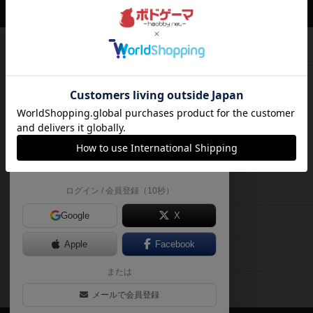
ボドゲーマTOP
ボードゲームのプレイ履歴を記録し
て、
ボードゲームを検索する
自分のデータを管理しませんか？
約75,000人
がボドゲーマを利用中！
ボードゲームの新着レビュー
遊んだボードゲームを記録する
ボードゲーム会情報
気になるゲームのレビューを読む
お気に入り作品・所有リストの共
メカニクス特集
有
掲示板・トピックス
ログイン / 会員登録（10秒）
Google
X
ボドとも・会員一覧
Apple
Facebook
ボードゲーム業界コラム
または
ボドゲーマご利用案内
メールで会員登録