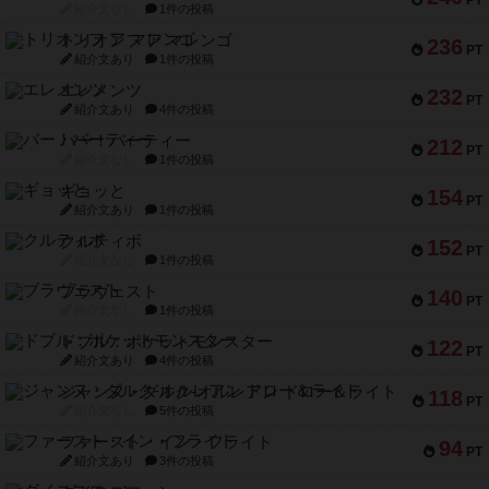
PT
紹介文なし
1件の投稿
トリオンフ ア マレンゴ
236
PT
紹介文あり
1件の投稿
エレメンツ
232
PT
紹介文あり
4件の投稿
バー！パーティー
212
PT
紹介文なし
1件の投稿
ギョッと
154
PT
紹介文あり
1件の投稿
クルティボ
152
PT
紹介文なし
1件の投稿
ブラヴェスト
140
PT
紹介文なし
1件の投稿
ドブル：ポケットモンスター
122
PT
紹介文あり
4件の投稿
ジャンヌ・ダルク-オルレアン ドロー＆ライト
118
PT
紹介文なし
5件の投稿
ファースト・イン・フライト
94
PT
紹介文あり
3件の投稿