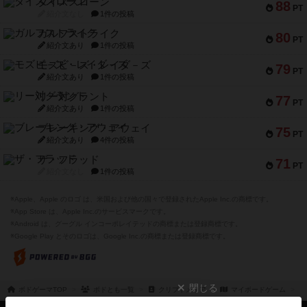
ダイススローン
88
PT
紹介文なし
1件の投稿
ガルフストライク
80
PT
紹介文あり
1件の投稿
モズビ－ズ・レイダ－ズ
79
PT
紹介文あり
1件の投稿
リー対グラント
77
PT
紹介文あり
1件の投稿
ブレーキング・アウェイ
75
PT
紹介文あり
4件の投稿
ザ・フラッド
71
PT
紹介文なし
1件の投稿
※Apple、Apple のロゴ は、米国および他の国々で登録されたApple Inc.の商標です。
※App Store は、Apple Inc.のサービスマークです。
※Android は、グーグル インコーポレイテッドの商標または登録商標です。
※Google Play とそのロゴは、Google Inc.の商標または登録商標です。
閉じる
ボドゲーマTOP
ボドとも一覧
クリプトメリア
マイボードゲーム