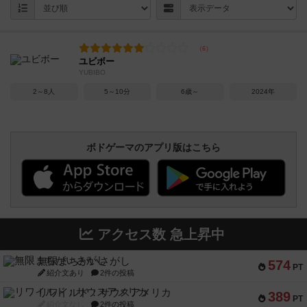
ユビボー
YUBIBO
2～8人
5～10分
6歳～
2024年
ボドゲーマのアプリ版はこちら
アクセス数 急上昇中
無限まちがいさがし
574
PT
紹介文あり
2件の投稿
リワイルド：サウスアメリカ
389
PT
紹介文なし
2件の投稿