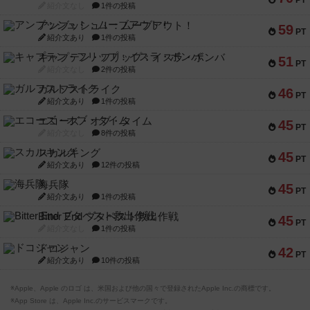
PT
紹介文なし
1件の投稿
アンブッシュ！：ムーブアウト！
59
PT
紹介文あり
1件の投稿
キャプテン・フリップ：イスラ・ボンバ
51
PT
紹介文なし
2件の投稿
ガルフストライク
46
PT
紹介文あり
1件の投稿
エコーズ・オブ・タイム
45
PT
紹介文なし
8件の投稿
スカルキング
45
PT
紹介文あり
12件の投稿
海兵隊
45
PT
紹介文あり
1件の投稿
Bitter End ブタペスト救出作戦
45
PT
紹介文なし
1件の投稿
ドコジャン
42
PT
紹介文あり
10件の投稿
※Apple、Apple のロゴ は、米国および他の国々で登録されたApple Inc.の商標です。
※App Store は、Apple Inc.のサービスマークです。