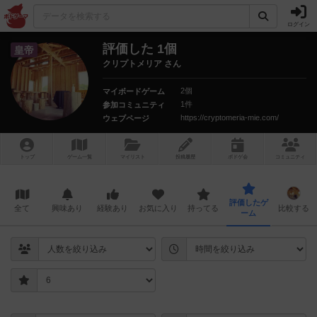
ログイン
評価した 1個
皇帝
クリプトメリア さん
2個
マイボードゲーム
1件
参加コミュニティ
https://cryptomeria-mie.com/
ウェブページ
トップ
ゲーム一覧
マイリスト
投稿履歴
ボ
ドゲ
会
コミュニティ
評価したゲ
全て
興味あり
経験あり
お気に入り
持ってる
比較する
ーム