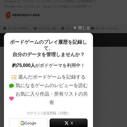
※Android は、グーグル インコーポレイテッドの商標または登録商標です。
※Google Play とそのロゴは、Google Inc.の商標または登録商標です。
閉じる
ボドゲーマTOP
ボドとも一覧
クリプトメリア
マイボードゲーム
ボドゲーマTOP
ボードゲームのプレイ履歴を記録し
て、
ボードゲームを検索する
自分のデータを管理しませんか？
約75,000人
がボドゲーマを利用中！
ボードゲームの新着レビュー
遊んだボードゲームを記録する
ボードゲーム会情報
気になるゲームのレビューを読む
お気に入り作品・所有リストの共
メカニクス特集
有
掲示板・トピックス
ログイン / 会員登録（10秒）
Google
X
ボドとも・会員一覧