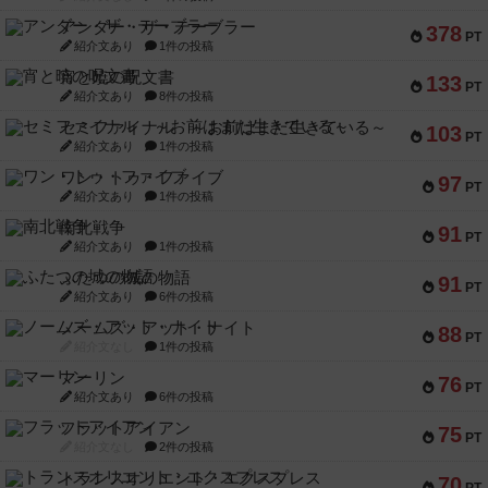
アンダー・ザ・テーブラー
378
PT
紹介文あり
1件の投稿
宵と暁の呪文書
133
PT
紹介文あり
8件の投稿
セミファイナル ～お前はまだ生きている～
103
PT
紹介文あり
1件の投稿
ワン・トゥ・ファイブ
97
PT
紹介文あり
1件の投稿
南北戦争
91
PT
紹介文あり
1件の投稿
ふたつの城の物語
91
PT
紹介文あり
6件の投稿
ノームズ・アット・ナイト
88
PT
紹介文なし
1件の投稿
マーリン
76
PT
紹介文あり
6件の投稿
フラットアイアン
75
PT
紹介文なし
2件の投稿
トランスオリエント・エクスプレス
70