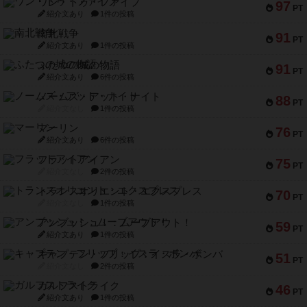
ワン・トゥ・ファイブ
97
PT
紹介文あり
1件の投稿
南北戦争
91
PT
紹介文あり
1件の投稿
ふたつの城の物語
91
PT
紹介文あり
6件の投稿
ノームズ・アット・ナイト
88
PT
紹介文なし
1件の投稿
マーリン
76
PT
紹介文あり
6件の投稿
フラットアイアン
75
PT
紹介文なし
2件の投稿
トランスオリエント・エクスプレス
70
PT
紹介文なし
1件の投稿
アンブッシュ！：ムーブアウト！
59
PT
紹介文あり
1件の投稿
キャプテン・フリップ：イスラ・ボンバ
51
PT
紹介文なし
2件の投稿
ガルフストライク
46
PT
紹介文あり
1件の投稿