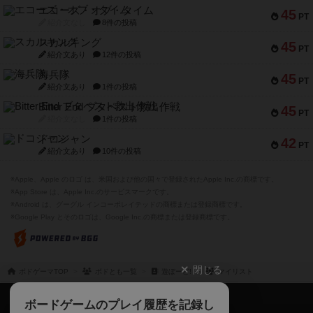
エコーズ・オブ・タイム
45
PT
紹介文なし
8件の投稿
スカルキング
45
PT
紹介文あり
12件の投稿
海兵隊
45
PT
紹介文あり
1件の投稿
Bitter End ブタペスト救出作戦
45
PT
紹介文なし
1件の投稿
ドコジャン
42
PT
紹介文あり
10件の投稿
※Apple、Apple のロゴ は、米国および他の国々で登録されたApple Inc.の商標です。
※App Store は、Apple Inc.のサービスマークです。
※Android は、グーグル インコーポレイテッドの商標または登録商標です。
※Google Play とそのロゴは、Google Inc.の商標または登録商標です。
閉じる
ボドゲーマTOP
ボドとも一覧
遊ぼーど!
マイリスト
ボドゲーマTOP
ボードゲームのプレイ履歴を記録し