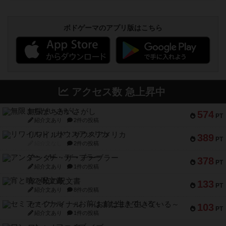
ボドゲーマのアプリ版はこちら
アクセス数 急上昇中
無限まちがいさがし
574
PT
紹介文あり
2件の投稿
リワイルド：サウスアメリカ
389
PT
紹介文なし
2件の投稿
アンダー・ザ・テーブラー
378
PT
紹介文あり
1件の投稿
宵と暁の呪文書
133
PT
紹介文あり
8件の投稿
セミファイナル ～お前はまだ生きている～
103
PT
紹介文あり
1件の投稿