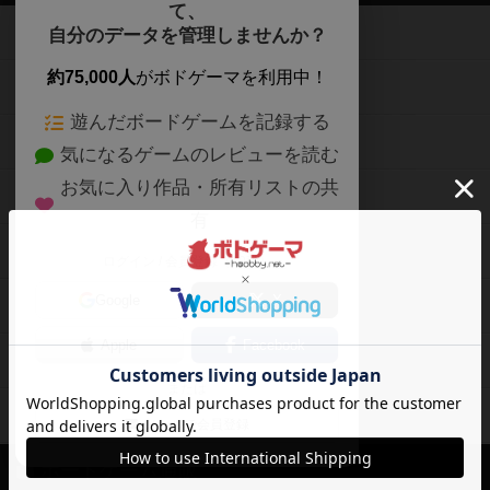
て、
ボードゲームを検索する
自分のデータを管理しませんか？
約75,000人
がボドゲーマを利用中！
ボードゲームの新着レビュー
遊んだボードゲームを記録する
ボードゲーム会情報
気になるゲームのレビューを読む
お気に入り作品・所有リストの共
メカニクス特集
有
掲示板・トピックス
ログイン / 会員登録（10秒）
Google
X
ボドとも・会員一覧
Apple
Facebook
ボードゲーム業界コラム
または
ボドゲーマご利用案内
メールで会員登録
ボードゲーム通販