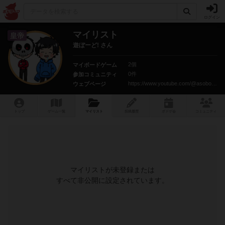
ログイン
マイリスト
皇帝
遊ぼーど! さん
2個
マイボードゲーム
0件
参加コミュニティ
https://www.youtube.com/@asoboardch
ウェブページ
トップ
ゲーム一覧
マイリスト
投稿履歴
ボ
ドゲ
会
コミュニティ
マイリストが未登録または
すべて非公開に設定されています。