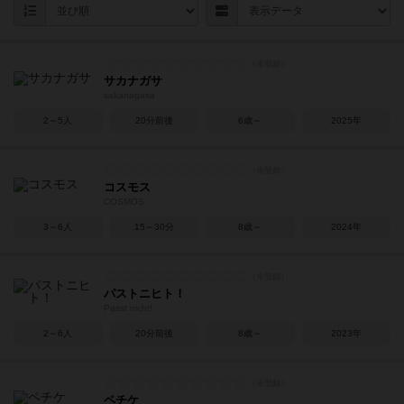
サカナガサ
sakanagasa
2～5人
20分前後
6歳～
2025年
コスモス
COSMOS
3～6人
15～30分
8歳～
2024年
パストニヒト！
Passt nicht!
2～6人
20分前後
8歳～
2023年
ペチケ