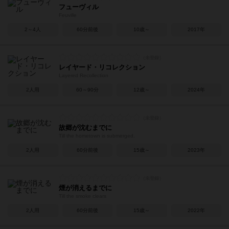
フューヴィル
Feuville
2～4人
60分前後
10歳～
2017年
レイヤード・リコレクション
Layered Recollection
2人用
60～90分
12歳～
2024年
故郷が沈むまでに
Till the hometown is submerged.
2人用
60分前後
15歳～
2023年
煙が消えるまでに
Till the smoke clears
2人用
60分前後
15歳～
2022年