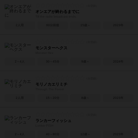
オンエアが終わるまでに
Till the radio broadcast ends.
2人用
60分前後
15歳～
2023年
モンスターヘクス
Monster Hex
2～4人
30～45分
9歳～
2024年
モリノカエリミチ
Through The Forest
2人用
15～20分
8歳～
2023年
ランカーフィッシュ
Lunker FISH
2～4人
40～80分
12歳～
2023年