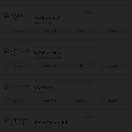
バス&ストップ
BUS & STOP
2～4人
15分前後
8歳～
2024年
モグチンゴメン
MOGUCHIN GOMEN
2～4人
20分前後
8歳～
2024年
シンジュク
Shinjuku
2～4人
60分前後
10歳～
2023年
クイックショット！
QUICK SHOT!