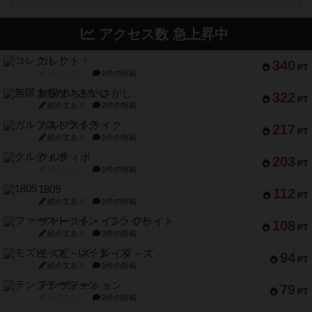
アクセス数 急上昇中
コレクト！
340
PT
紹介文なし
1件の投稿
無限まちがいさがし
322
PT
紹介文あり
2件の投稿
ガルフストライク
217
PT
紹介文あり
1件の投稿
クルティボ
203
PT
紹介文なし
1件の投稿
1809
112
PT
紹介文あり
1件の投稿
ファースト・イン・フライト
108
PT
紹介文あり
3件の投稿
モズビ－ズ・レイダ－ズ
94
PT
紹介文あり
1件の投稿
テンプテーション
79
PT
紹介文なし
2件の投稿