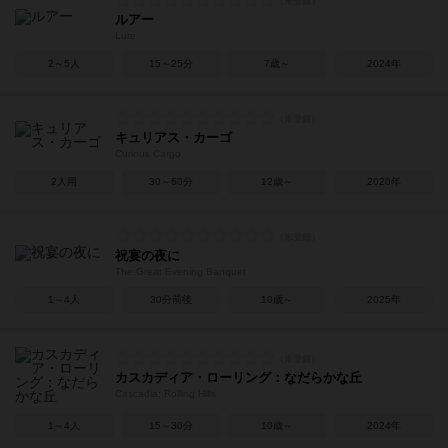
ルアー
Lure
2～5人
15～25分
7歳～
2024年
キュリアス・カーゴ
Curious Cargo
2人用
30～60分
12歳～
2020年
祝宴の夜に
The Great Evening Banquet
1～4人
30分前後
10歳～
2025年
カスカディア・ローリング：なだらかな丘
Cascadia: Rolling Hills
1～4人
15～30分
10歳～
2024年