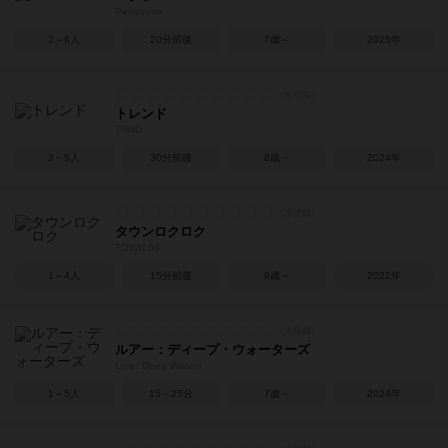
Petiquette
2～6人
20分前後
7歳～
2025年
トレンド
TRND
3～5人
30分前後
8歳～
2024年
タウンロクロク
TOWN 66
1～4人
15分前後
9歳～
2022年
ルアー：ディープ・ウォーターズ
Lure: Deep Waters
1～5人
15～25分
7歳～
2024年