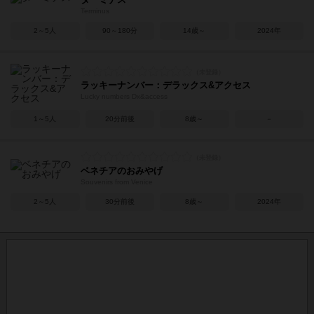
Terminus
2～5人
90～180分
14歳～
2024年
ラッキーナンバー：デラックス&アクセス
Lucky numbers Dx&access
1～5人
20分前後
8歳～
－
ベネチアのおみやげ
Souvenirs from Venice
2～5人
30分前後
8歳～
2024年