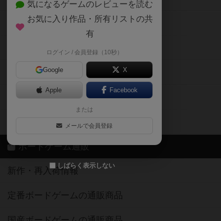
気になるゲームのレビューを読む
お気に入り作品・所有リストの共
メカニクス特集
有
掲示板・トピックス
ログイン / 会員登録（10秒）
Google
X
ボドとも・会員一覧
Apple
Facebook
ボードゲーム業界コラム
または
ボドゲーマご利用案内
メールで会員登録
ボードゲーム通販
しばらく表示しない
新作・再入荷情報
定番ボードゲームの通販商品
国産ボードゲームの通販商品