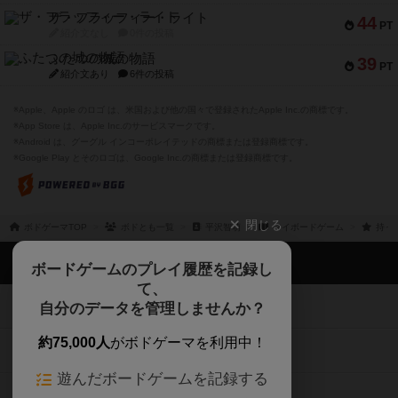
ザ・フラッフィー・ライト
44
PT
紹介文なし
0件の投稿
ふたつの城の物語
39
PT
紹介文あり
6件の投稿
※Apple、Apple のロゴ は、米国および他の国々で登録されたApple Inc.の商標です。
※App Store は、Apple Inc.のサービスマークです。
※Android は、グーグル インコーポレイテッドの商標または登録商標です。
※Google Play とそのロゴは、Google Inc.の商標または登録商標です。
閉じる
ボドゲーマTOP
ボドとも一覧
平沢智萌
マイボードゲーム
持っ
ボドゲーマTOP
ボードゲームのプレイ履歴を記録し
て、
ボードゲームを検索する
自分のデータを管理しませんか？
約75,000人
がボドゲーマを利用中！
ボードゲームの新着レビュー
遊んだボードゲームを記録する
ボードゲーム会情報