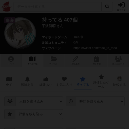
ログイン
持ってる 407個
皇帝
平沢智萌 さん
1002個
マイボードゲーム
0件
参加コミュニティ
https://twitter.com/moe_to_moe
ウェブページ
トップ
ゲーム一覧
マイリスト
投稿履歴
ボ
ドゲ
会
コミュニティ
評価したゲ
全て
興味あり
経験あり
お気に入り
持ってる
比較する
ーム