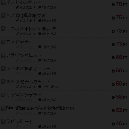
インドネシア
78
PT
紹介文あり
2件の投稿
宵と暁の呪文書
75
PT
紹介文あり
8件の投稿
リスボン・トラム 28
73
PT
紹介文あり
9件の投稿
アマナイト
73
PT
紹介文なし
1件の投稿
ブラヴェスト
66
PT
紹介文なし
1件の投稿
スペクタキュラー
60
PT
紹介文なし
1件の投稿
スモールワールド
59
PT
紹介文あり
13件の投稿
ギャンブラー
58
PT
紹介文なし
2件の投稿
Bitter End ブタペスト救出作戦
52
PT
紹介文なし
1件の投稿
ラピード
46
PT
紹介文なし
1件の投稿