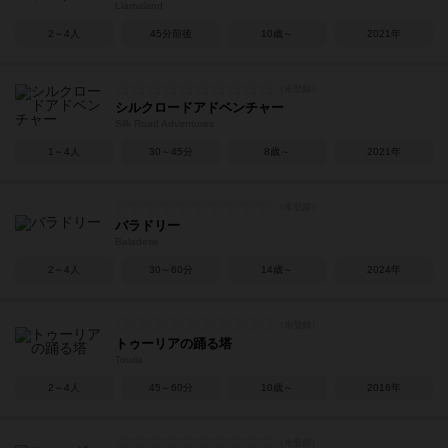
Llamaland
2～4人
45分前後
10歳～
2021年
シルクロードアドベンチャー
Silk Road Adventures
1～4人
30～45分
8歳～
2021年
バラドリー
Baladerie
2～4人
30～60分
14歳～
2024年
トゥーリアの踊る塔
Touria
2～4人
45～60分
10歳～
2016年