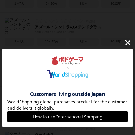
1～7人
5～10分
8歳～
2022年
アズール：シントラのステンドグラス
Azul: Stained Glass of Sintra
2～4人
30～45分
8歳～
2018年
キャメルアップ（新版）
Camel Up
3～8人
30～45分
8歳～
2018年
リカーマイスター
Liquor Meister
2～5人
15～25分
20歳～
2024年
ターミナス