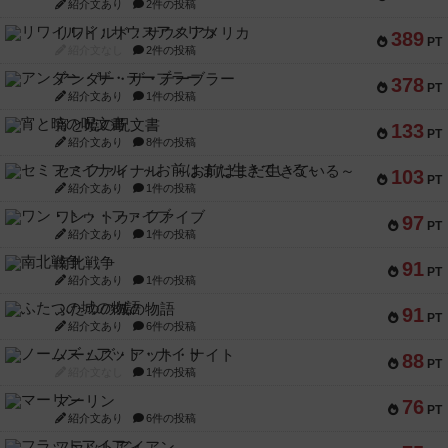
紹介文あり
2件の投稿
リワイルド：サウスアメリカ
389
PT
紹介文なし
2件の投稿
アンダー・ザ・テーブラー
378
PT
紹介文あり
1件の投稿
宵と暁の呪文書
133
PT
紹介文あり
8件の投稿
セミファイナル ～お前はまだ生きている～
103
PT
紹介文あり
1件の投稿
ワン・トゥ・ファイブ
97
PT
紹介文あり
1件の投稿
南北戦争
91
PT
紹介文あり
1件の投稿
ふたつの城の物語
91
PT
紹介文あり
6件の投稿
ノームズ・アット・ナイト
88
PT
紹介文なし
1件の投稿
マーリン
76
PT
紹介文あり
6件の投稿
フラットアイアン