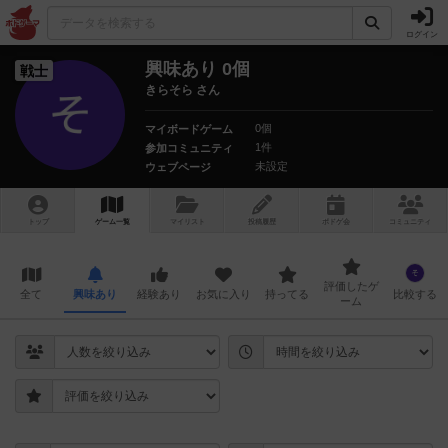
ログイン
興味あり 0個
戦士
きらそら さん
0個
マイボードゲーム
1件
参加コミュニティ
未設定
ウェブページ
トップ
ゲーム一覧
マイリスト
投稿履歴
ボ
ドゲ
会
コミュニティ
評価したゲ
全て
興味あり
経験あり
お気に入り
持ってる
比較する
ーム