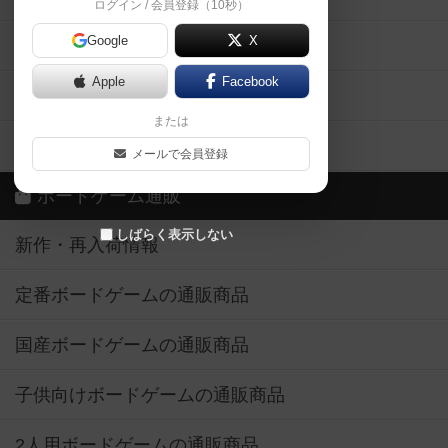
ログイン / 会員登録（10秒）
Google
X
ボドとも・会員一覧
Apple
Facebook
ボードゲーム業界コラム
または
ボドゲーマご利用案内
メールで会員登録
ボードゲーム通販
しばらく表示しない
新作・再入荷情報
定番ボードゲームの通販商品
国産ボードゲームの通販商品
子供向けボードゲームの通販商品
2人用ボードゲームの通販商品