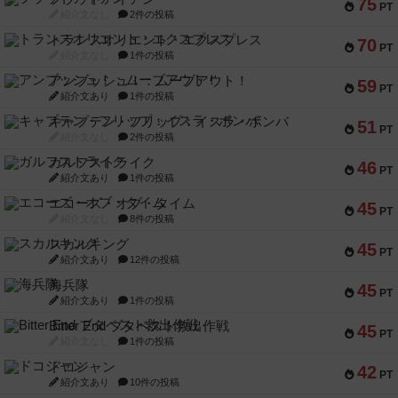
75
PT
紹介文なし
2件の投稿
トランスオリエント・エクスプレス
70
PT
紹介文なし
1件の投稿
アンブッシュ！：ムーブアウト！
59
PT
紹介文あり
1件の投稿
キャプテン・フリップ：イスラ・ボンバ
51
PT
紹介文なし
2件の投稿
ガルフストライク
46
PT
紹介文あり
1件の投稿
エコーズ・オブ・タイム
45
PT
紹介文なし
8件の投稿
スカルキング
45
PT
紹介文あり
12件の投稿
海兵隊
45
PT
紹介文あり
1件の投稿
Bitter End ブタペスト救出作戦
45
PT
紹介文なし
1件の投稿
ドコジャン
42
PT
紹介文あり
10件の投稿