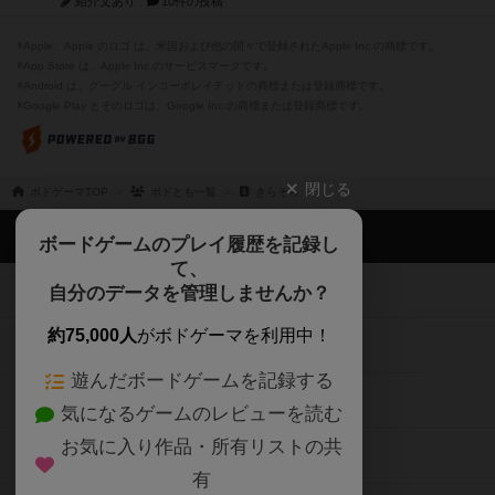
紹介文あり
10件の投稿
※Apple、Apple のロゴ は、米国および他の国々で登録されたApple Inc.の商標です。
※App Store は、Apple Inc.のサービスマークです。
※Android は、グーグル インコーポレイテッドの商標または登録商標です。
※Google Play とそのロゴは、Google Inc.の商標または登録商標です。
閉じる
ボドゲーマTOP
ボドとも一覧
きらそら
ボドゲーマTOP
ボードゲームのプレイ履歴を記録し
て、
ボードゲームを検索する
自分のデータを管理しませんか？
約75,000人
がボドゲーマを利用中！
ボードゲームの新着レビュー
遊んだボードゲームを記録する
ボードゲーム会情報
気になるゲームのレビューを読む
お気に入り作品・所有リストの共
メカニクス特集
有