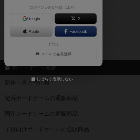
掲示板・トピックス
ログイン / 会員登録（10秒）
Google
X
ボドとも・会員一覧
Apple
Facebook
ボードゲーム業界コラム
または
ボドゲーマご利用案内
メールで会員登録
ボードゲーム通販
しばらく表示しない
新作・再入荷情報
定番ボードゲームの通販商品
国産ボードゲームの通販商品
子供向けボードゲームの通販商品