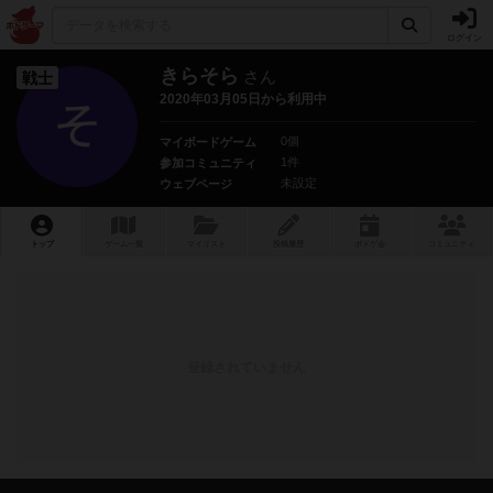
ログイン
きらそら
さん
戦士
2020年03月05日から利用中
0個
マイボードゲーム
1件
参加コミュニティ
未設定
ウェブページ
トップ
ゲーム一覧
マイリスト
投稿履歴
ボ
ドゲ
会
コミュニティ
登録されていません