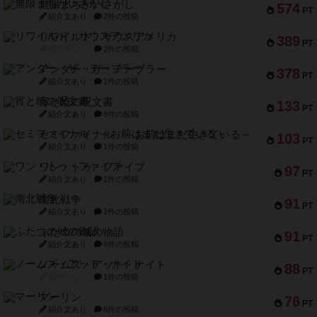
無限まちがいさがし
574
PT
紹介文あり
2件の投稿
リワイルド：サウスアメリカ
389
PT
紹介文なし
2件の投稿
アンダー・ザ・テーブラー
378
PT
紹介文あり
1件の投稿
宵と暁の呪文書
133
PT
紹介文あり
8件の投稿
セミファイナル ～お前はまだ生きている～
103
PT
紹介文あり
1件の投稿
ワン・トゥ・ファイブ
97
PT
紹介文あり
1件の投稿
南北戦争
91
PT
紹介文あり
1件の投稿
ふたつの城の物語
91
PT
紹介文あり
6件の投稿
ノームズ・アット・ナイト
88
PT
紹介文なし
1件の投稿
マーリン
76
PT
紹介文あり
6件の投稿