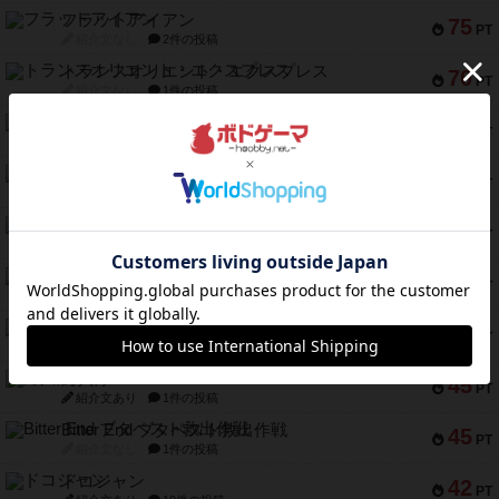
フラットアイアン
75
PT
紹介文なし
2件の投稿
トランスオリエント・エクスプレス
70
PT
紹介文なし
1件の投稿
アンブッシュ！：ムーブアウト！
59
PT
紹介文あり
1件の投稿
キャプテン・フリップ：イスラ・ボンバ
51
PT
紹介文なし
2件の投稿
ガルフストライク
46
PT
紹介文あり
1件の投稿
エコーズ・オブ・タイム
45
PT
紹介文なし
8件の投稿
スカルキング
45
PT
紹介文あり
12件の投稿
海兵隊
45
PT
紹介文あり
1件の投稿
Bitter End ブタペスト救出作戦
45
PT
紹介文なし
1件の投稿
ドコジャン
42
PT