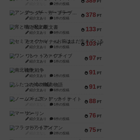
389
PT
紹介文なし
2件の投稿
アンダー・ザ・テーブラー
378
PT
紹介文あり
1件の投稿
宵と暁の呪文書
133
PT
紹介文あり
8件の投稿
セミファイナル ～お前はまだ生きている～
103
PT
紹介文あり
1件の投稿
ワン・トゥ・ファイブ
97
PT
紹介文あり
1件の投稿
南北戦争
91
PT
紹介文あり
1件の投稿
ふたつの城の物語
91
PT
紹介文あり
6件の投稿
ノームズ・アット・ナイト
88
PT
紹介文なし
1件の投稿
マーリン
76
PT
紹介文あり
6件の投稿
フラットアイアン
75
PT
紹介文なし
2件の投稿