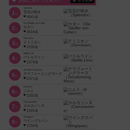
お気に入りランキング
トップ50
Splendor
1
宝石の煌き
位
4041名
Die Siedler von Catan
2
カタン
位
3616名
Dominion
3
ドミニオン
位
2530名
Battle Line
4
バトルライン
位
2378名
Terraforming Mars
5
テラフォーミングマーズ
位
2371名
6 nimmt!
6
ニムト
位
2202名
Carcassonne
7
カルカソンヌ
位
2191名
Wingspan
8
ウイングスパン
位
2150名