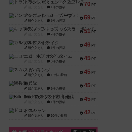
トランスオリエント・エクスプレス
70
PT
紹介文なし
1件の投稿
アンブッシュ！：ムーブアウト！
59
PT
紹介文あり
1件の投稿
キャプテン・フリップ：イスラ・ボンバ
51
PT
紹介文なし
2件の投稿
ガルフストライク
46
PT
紹介文あり
1件の投稿
エコーズ・オブ・タイム
45
PT
紹介文なし
8件の投稿
スカルキング
45
PT
紹介文あり
12件の投稿
海兵隊
45
PT
紹介文あり
1件の投稿
Bitter End ブタペスト救出作戦
45
PT
紹介文なし
1件の投稿
ドコジャン
42
PT
紹介文あり
10件の投稿