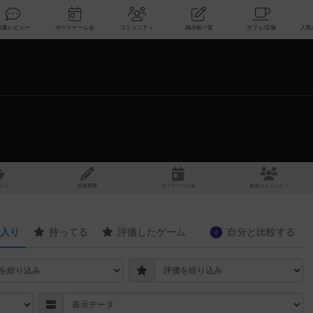
索
新着レビュー
ボードゲーム会
コミュニティ
掲示板一覧
スト
投稿履歴
ボ
ー
ドゲ
ーム
会
参加
コミュニティ
入り
持ってる
評価したゲーム
自分と
比較する