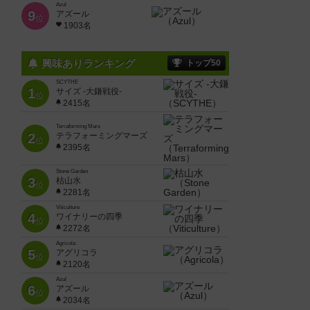
Azul
9
アズール
位
1903名
興味ありランキング
トップ50
SCYTHE
1
サイズ -大鎌戦役-
位
2415名
Terraforming Mars
2
テラフォーミングマーズ
位
2395名
Stone Garden
3
枯山水
位
2281名
Viticulture
4
ワイナリーの四季
位
2272名
Agricola
5
アグリコラ
位
2120名
Azul
6
アズール
位
2034名