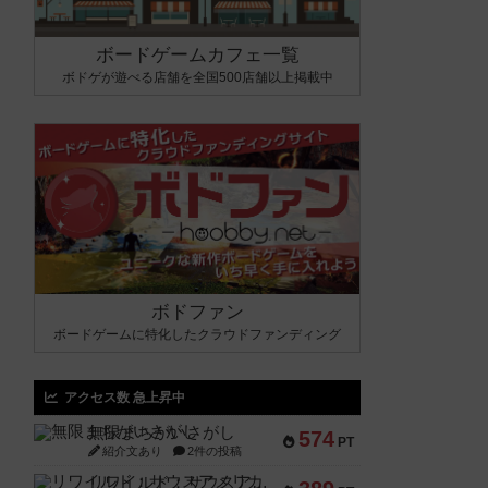
ボードゲームカフェ一覧
ボドゲが遊べる店舗を全国500店舗以上掲載中
ボドファン
ボードゲームに特化したクラウドファンディング
アクセス数 急上昇中
無限まちがいさがし
574
PT
紹介文あり
2件の投稿
リワイルド：サウスアメリカ