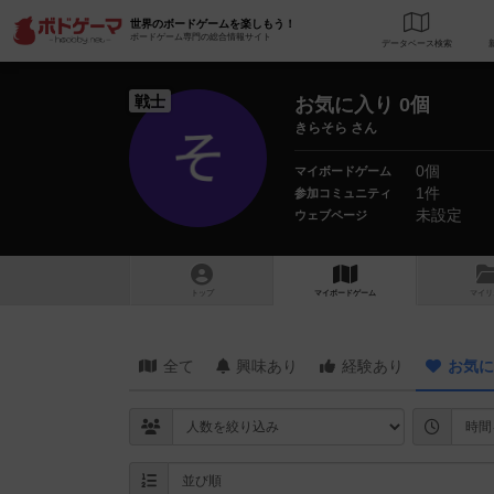
世界のボードゲームを楽しもう！
ボードゲーム専門の総合情報サイト
データベース
検
戦士
お気に入り 0個
きらそら さん
0個
マイボードゲーム
1件
参加コミュニティ
未設定
ウェブページ
トップ
マイボードゲーム
マイリ
全て
興味あり
経験あり
お気に