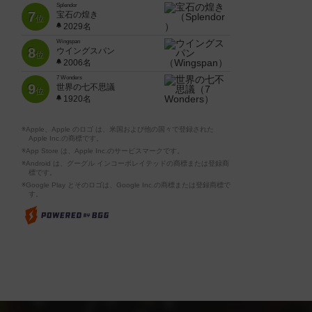
Splendor
7
宝石の煌き
位
2029名
Wingspan
8
ウイングスパン
位
2006名
7 Wonders
9
世界の七不思議
位
1920名
※Apple、Apple のロゴ は、米国および他の国々で登録された
Apple Inc.の商標です。
※App Store は、Apple Inc.のサービスマークです。
※Android は、グーグル インコーポレイテッドの商標または登録商
標です。
※Google Play とそのロゴは、Google Inc.の商標または登録商標で
す。