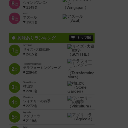
8
ウイングスパン
位
2149名
Azul
9
アズール
位
1903名
興味ありランキング
トップ50
SCYTHE
1
サイズ -大鎌戦役-
位
2415名
Terraforming Mars
2
テラフォーミングマーズ
位
2394名
Stone Garden
3
枯山水
位
2281名
Viticulture
4
ワイナリーの四季
位
2272名
Agricola
5
アグリコラ
位
2119名
Azul