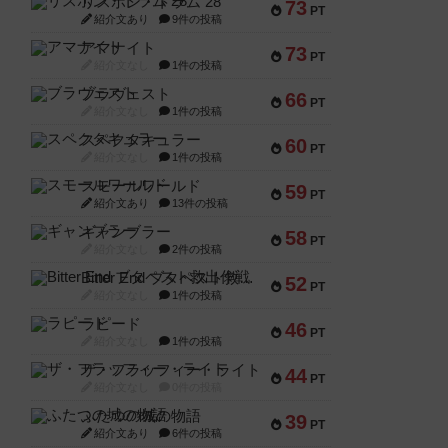
リスボン・トラム 28
73
PT
紹介文あり
9件の投稿
アマナイト
73
PT
紹介文なし
1件の投稿
ブラヴェスト
66
PT
紹介文なし
1件の投稿
スペクタキュラー
60
PT
紹介文なし
1件の投稿
スモールワールド
59
PT
紹介文あり
13件の投稿
ギャンブラー
58
PT
紹介文なし
2件の投稿
Bitter End ブタペスト救出作戦
52
PT
紹介文なし
1件の投稿
ラピード
46
PT
紹介文なし
1件の投稿
ザ・フラッフィー・ライト
44
PT
紹介文なし
0件の投稿
ふたつの城の物語
39
PT
紹介文あり
6件の投稿