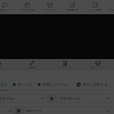
索
新着レビュー
ボードゲーム会
コミュニティ
掲示板一覧
スト
投稿履歴
ボ
ー
ドゲ
ーム
会
参加
コミュニティ
入り
持ってる
評価したゲーム
自分と
比較する