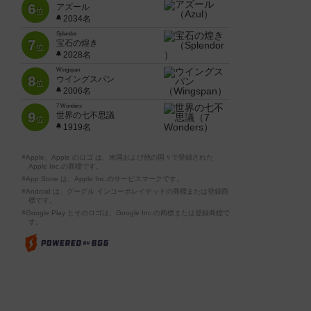
6
アズール
位
2034名
Splendor
7
宝石の煌き
位
2028名
Wingspan
8
ウイングスパン
位
2006名
7 Wonders
9
世界の七不思議
位
1919名
※Apple、Apple のロゴ は、米国および他の国々で登録された
Apple Inc.の商標です。
※App Store は、Apple Inc.のサービスマークです。
※Android は、グーグル インコーポレイテッドの商標または登録商
標です。
※Google Play とそのロゴは、Google Inc.の商標または登録商標で
す。