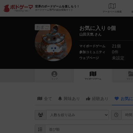
世界のボードゲームを楽しもう！
ボードゲーム専門の総合情報サイト
データベース
検
たまご
お気に入り 0個
山田天気 さん
21個
マイボードゲーム
0件
参加コミュニティ
未設定
ウェブページ
トップ
マイボードゲーム
マイリ
全て
興味あり
経験あり
お気に