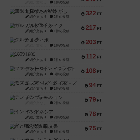
紹介文なし
1件の投稿
無限まちがいさがし
322
PT
紹介文あり
2件の投稿
ガルフストライク
217
PT
紹介文あり
1件の投稿
クルティボ
203
PT
紹介文なし
1件の投稿
1809
112
PT
紹介文あり
1件の投稿
ファースト・イン・フライト
108
PT
紹介文あり
3件の投稿
モズビ－ズ・レイダ－ズ
94
PT
紹介文あり
1件の投稿
テンプテーション
79
PT
紹介文なし
2件の投稿
インドネシア
78
PT
紹介文あり
2件の投稿
宵と暁の呪文書
75
PT
紹介文あり
8件の投稿