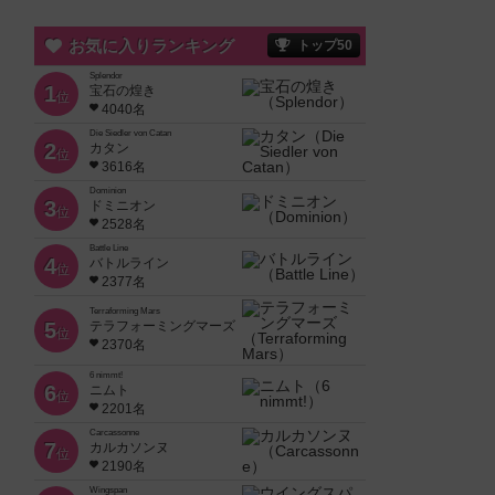
お気に入りランキング
トップ50
Splendor
1
宝石の煌き
位
4040名
Die Siedler von Catan
2
カタン
位
3616名
Dominion
3
ドミニオン
位
2528名
Battle Line
4
バトルライン
位
2377名
Terraforming Mars
5
テラフォーミングマーズ
位
2370名
6 nimmt!
6
ニムト
位
2201名
Carcassonne
7
カルカソンヌ
位
2190名
Wingspan