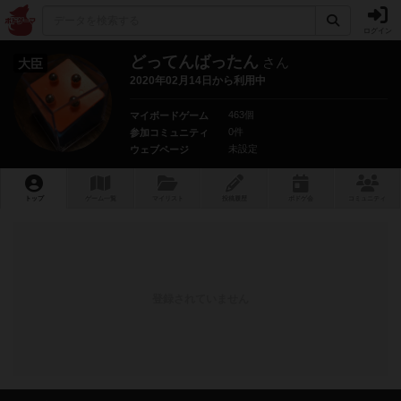
ログイン
どってんばったん
さん
大臣
2020年02月14日から利用中
463個
マイボードゲーム
0件
参加コミュニティ
未設定
ウェブページ
トップ
ゲーム一覧
マイリスト
投稿履歴
ボ
ドゲ
会
コミュニティ
登録されていません