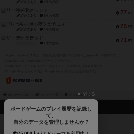
紹介文あり
1件の投稿
リー対グラント
77
PT
紹介文あり
1件の投稿
ブレーキング・アウェイ
75
PT
紹介文あり
4件の投稿
ザ・フラッド
71
PT
紹介文なし
1件の投稿
※Apple、Apple のロゴ は、米国および他の国々で登録されたApple Inc.の商標です。
※App Store は、Apple Inc.のサービスマークです。
※Android は、グーグル インコーポレイテッドの商標または登録商標です。
※Google Play とそのロゴは、Google Inc.の商標または登録商標です。
閉じる
ボドゲーマTOP
ボドとも一覧
どってんばったん
ボドゲーマTOP
ボードゲームのプレイ履歴を記録し
て、
ボードゲームを検索する
自分のデータを管理しませんか？
約75,000人
がボドゲーマを利用中！