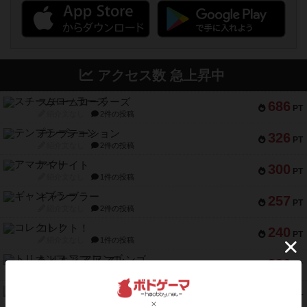
アクセス数 急上昇中
スチームローラーズ
686
PT
紹介文なし
2件の投稿
テンプテーション
326
PT
紹介文なし
2件の投稿
アマナイト
300
PT
紹介文なし
1件の投稿
ギャンブラー
257
PT
紹介文なし
2件の投稿
コレクト！
240
PT
紹介文なし
1件の投稿
トリオンフ ア マレンゴ
236
PT
紹介文あり
1件の投稿
エレメンツ
232
PT
紹介文あり
4件の投稿