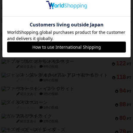
バー！パーティー
212
PT
紹介文なし
1件の投稿
ギョッと
154
PT
紹介文あり
1件の投稿
クルティボ
152
PT
紹介文なし
1件の投稿
ブラヴェスト
140
PT
紹介文なし
1件の投稿
ドブル：ポケットモンスター
122
PT
紹介文あり
4件の投稿
ジャンヌ・ダルク-オルレアン ドロー＆ライト
118
PT
紹介文なし
5件の投稿
ファースト・イン・フライト
94
PT
紹介文あり
3件の投稿
ダイススローン
88
PT
紹介文なし
1件の投稿
ガルフストライク
80
PT
紹介文あり
1件の投稿
モズビ－ズ・レイダ－ズ
79
PT