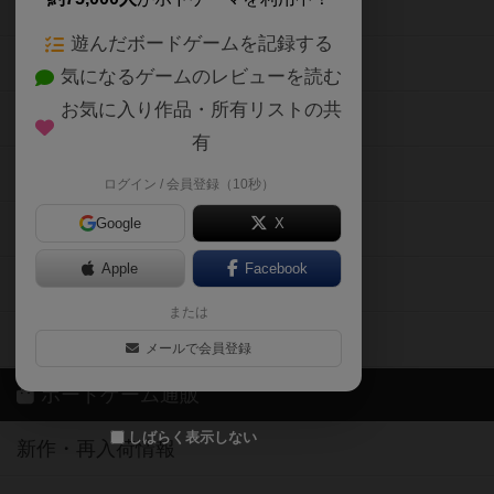
ボードゲームの新着レビュー
遊んだボードゲームを記録する
ボードゲーム会情報
気になるゲームのレビューを読む
お気に入り作品・所有リストの共
メカニクス特集
有
掲示板・トピックス
ログイン / 会員登録（10秒）
Google
X
ボドとも・会員一覧
Apple
Facebook
ボードゲーム業界コラム
または
ボドゲーマご利用案内
メールで会員登録
ボードゲーム通販
しばらく表示しない
新作・再入荷情報