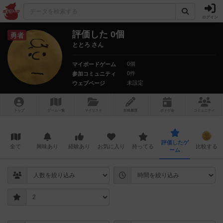
ログイン
評価した 0個
勇者
ととろ さん
0個
マイボードゲーム
0件
参加コミュニティ
未設定
ウェブページ
トップ
ゲーム一覧
マイリスト
投稿履歴
ボ
ドゲ
会
コミュニティ
評価したゲ
全て
興味あり
経験あり
お気に入り
持ってる
比較する
ーム