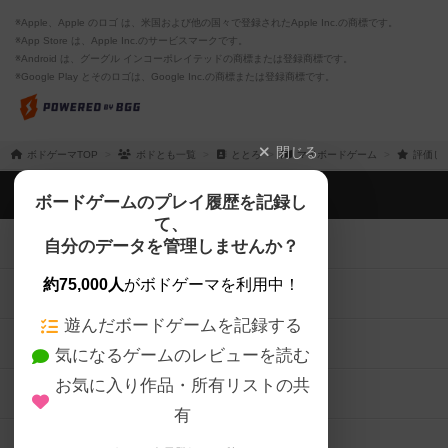
※Apple、Apple のロゴ は、米国および他の国々で登録されたApple Inc.の商標です。
※App Store は、Apple Inc.のサービスマークです。
※Android は、グーグル インコーポレイテッドの商標または登録商標です。
※Google Play とそのロゴは、Google Inc.の商標または登録商標です。
閉じる
ボドゲーマTOP
ボドとも一覧
ととろ
マイボードゲーム
評価し
ボドゲーマTOP
ボードゲームのプレイ履歴を記録し
て、
ボードゲームを検索する
自分のデータを管理しませんか？
約75,000人
がボドゲーマを利用中！
ボードゲームの新着レビュー
遊んだボードゲームを記録する
ボードゲーム会情報
気になるゲームのレビューを読む
お気に入り作品・所有リストの共
メカニクス特集
有
掲示板・トピックス