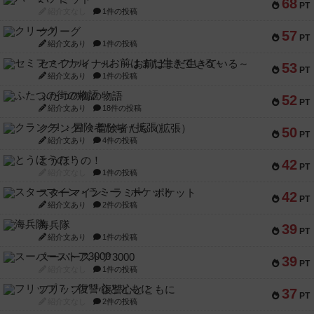
68
PT
紹介文なし
1件の投稿
クリーグ
57
PT
紹介文あり
1件の投稿
セミファイナル ～お前はまだ生きている～
53
PT
紹介文あり
1件の投稿
ふたつの街の物語
52
PT
紹介文あり
18件の投稿
クランク! ：冒険者たち（拡張）
50
PT
紹介文あり
4件の投稿
とうほうの！
42
PT
紹介文なし
1件の投稿
スターマイン・ラミー ポケット
42
PT
紹介文あり
2件の投稿
海兵隊
39
PT
紹介文あり
1件の投稿
スーパーストア3000
39
PT
紹介文なし
1件の投稿
フリップ７：復讐心とともに
37
PT
紹介文なし
2件の投稿