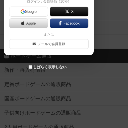
ログイン / 会員登録（10秒）
Google
X
ボドとも・会員一覧
Apple
Facebook
ボードゲーム業界コラム
または
ボドゲーマご利用案内
メールで会員登録
ボードゲーム通販
しばらく表示しない
新作・再入荷情報
定番ボードゲームの通販商品
国産ボードゲームの通販商品
子供向けボードゲームの通販商品
2人用ボードゲームの通販商品