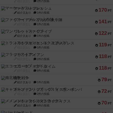
紹介文なし
2件の投稿
マーケットフレッシュ
170
PT
紹介文あり
1件の投稿
ファイアー・ブルズ / 火牛陣
141
PT
紹介文なし
1件の投稿
ワン・トゥ・ファイブ
122
PT
紹介文あり
1件の投稿
トランスオリエント・エクスプレス
119
PT
紹介文なし
1件の投稿
フラットアイアン
118
PT
紹介文なし
2件の投稿
エコーズ・オブ・タイム
118
PT
紹介文なし
8件の投稿
南北戦争
79
PT
紹介文あり
1件の投稿
キャプテン・フリップ：イスラ・ボンバ
72
PT
紹介文なし
2件の投稿
メメントオンラインタクティクス
70
PT
紹介文あり
4件の投稿
パーミッド