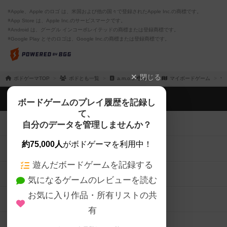
※Apple、Apple のロゴ は、米国および他の国々で登録されたApple Inc.の商標です。
※App Store は、Apple Inc.のサービスマークです。
※Android は、グーグル インコーポレイテッドの商標または登録商標です。
※Google Play とそのロゴは、Google Inc.の商標または登録商標です。
閉じる
ボドゲーマTOP
ボドとも一覧
a.m.o.🌌🐉💫☄️
マイボードゲーム
ボドゲーマTOP
ボードゲームのプレイ履歴を記録し
て、
ボードゲームを検索する
自分のデータを管理しませんか？
約75,000人
がボドゲーマを利用中！
ボードゲームの新着レビュー
遊んだボードゲームを記録する
ボードゲーム会情報
気になるゲームのレビューを読む
お気に入り作品・所有リストの共
メカニクス特集
有
掲示板・トピックス