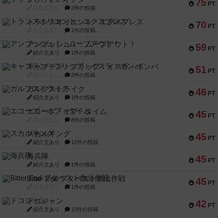
75
PT
紹介文なし
2件の投稿
トランスオリエント・エクスプレス
70
PT
紹介文なし
1件の投稿
アンブッシュ！：ムーブアウト！
59
PT
紹介文あり
1件の投稿
キャプテン・フリップ：イスラ・ボンバ
51
PT
紹介文なし
2件の投稿
ガルフストライク
46
PT
紹介文あり
1件の投稿
エコーズ・オブ・タイム
45
PT
紹介文なし
8件の投稿
スカルキング
45
PT
紹介文あり
12件の投稿
海兵隊
45
PT
紹介文あり
1件の投稿
Bitter End ブタペスト救出作戦
45
PT
紹介文なし
1件の投稿
ドコジャン
42
PT
紹介文あり
10件の投稿