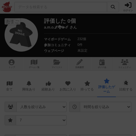
ログイン
評価した 0個
たまご
a.m.o.🌌🐉💫☄️ さん
232個
マイボードゲーム
0件
参加コミュニティ
未設定
ウェブページ
トップ
ゲーム一覧
マイリスト
投稿履歴
ボ
ドゲ
会
コミュニティ
評価したゲ
全て
興味あり
経験あり
お気に入り
持ってる
比較する
ーム