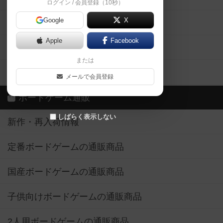
ログイン / 会員登録（10秒）
Google
X
ボドとも・会員一覧
Apple
Facebook
ボードゲーム業界コラム
または
ボドゲーマご利用案内
メールで会員登録
ボードゲーム通販
しばらく表示しない
新作・再入荷情報
定番ボードゲームの通販商品
国産ボードゲームの通販商品
子供向けボードゲームの通販商品
2人用ボードゲームの通販商品