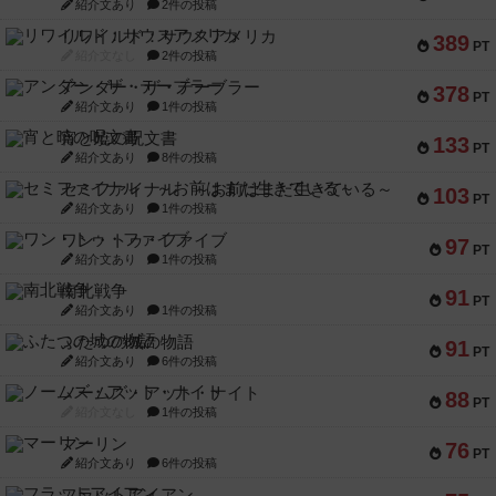
紹介文あり
2件の投稿
リワイルド：サウスアメリカ
389
PT
紹介文なし
2件の投稿
アンダー・ザ・テーブラー
378
PT
紹介文あり
1件の投稿
宵と暁の呪文書
133
PT
紹介文あり
8件の投稿
セミファイナル ～お前はまだ生きている～
103
PT
紹介文あり
1件の投稿
ワン・トゥ・ファイブ
97
PT
紹介文あり
1件の投稿
南北戦争
91
PT
紹介文あり
1件の投稿
ふたつの城の物語
91
PT
紹介文あり
6件の投稿
ノームズ・アット・ナイト
88
PT
紹介文なし
1件の投稿
マーリン
76
PT
紹介文あり
6件の投稿
フラットアイアン