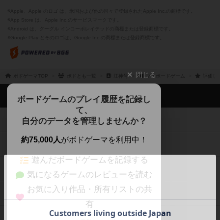
※Apple、Apple のロゴ は、米国および他の国々で登録されたApple Inc.の商標です。
※App Store は、Apple Inc.のサービスマークです。
※Android は、グーグル インコーポレイテッドの商標または登録商標です。
※Google Play とそのロゴは、Google Inc.の商標または登録商標です。
閉じる
ボドゲーマTOP
ボドとも一覧
江神号
マイボードゲーム
評価し
ボドゲーマTOP
ボードゲームのプレイ履歴を記録し
て、
ボードゲームを検索する
自分のデータを管理しませんか？
約75,000人
がボドゲーマを利用中！
ボードゲームの新着レビュー
遊んだボードゲームを記録する
ボードゲーム会情報
気になるゲームのレビューを読む
お気に入り作品・所有リストの共
メカニクス特集
有
掲示板・トピックス