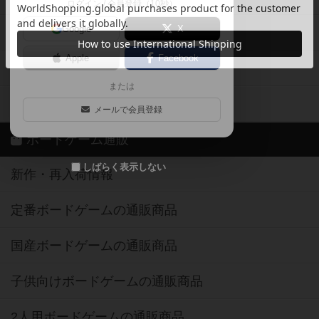
ログイン / 会員登録（10秒）
Google
X
ボドとも・会員一覧
Apple
Facebook
ボードゲーム業界コラム
または
ボドゲーマご利用案内
メールで会員登録
ボードゲーム通販
しばらく表示しない
新作・再入荷情報
定番ボードゲームの通販商品
国産ボードゲームの通販商品
子供向けボードゲームの通販商品
2人用ボードゲームの通販商品