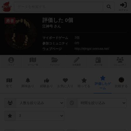
ログイン
評価した 0個
勇者
江神号 さん
3個
マイボードゲーム
0件
参加コミュニティ
http://ejingar.seesaa.net/
ウェブページ
トップ
ゲーム一覧
マイリスト
投稿履歴
ボ
ドゲ
会
コミュニティ
評価したゲ
全て
興味あり
経験あり
お気に入り
持ってる
比較する
ーム