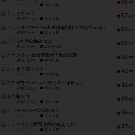
68
PT
紹介文なし
1件の投稿
クリーグ
57
PT
紹介文あり
1件の投稿
セミファイナル ～お前はまだ生きている～
53
PT
紹介文あり
1件の投稿
ふたつの街の物語
52
PT
紹介文あり
18件の投稿
クランク! ：冒険者たち（拡張）
50
PT
紹介文あり
4件の投稿
とうほうの！
42
PT
紹介文なし
1件の投稿
スターマイン・ラミー ポケット
42
PT
紹介文あり
2件の投稿
海兵隊
39
PT
紹介文あり
1件の投稿
スーパーストア3000
39
PT
紹介文なし
1件の投稿
フリップ７：復讐心とともに
37
PT
紹介文なし
2件の投稿