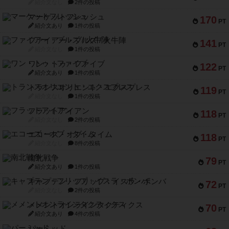
紹介文なし
2件の投稿
マーケットフレッシュ
170
PT
紹介文あり
1件の投稿
ファイアー・ブルズ / 火牛陣
141
PT
紹介文なし
1件の投稿
ワン・トゥ・ファイブ
122
PT
紹介文あり
1件の投稿
トランスオリエント・エクスプレス
119
PT
紹介文なし
1件の投稿
フラットアイアン
118
PT
紹介文なし
2件の投稿
エコーズ・オブ・タイム
118
PT
紹介文なし
8件の投稿
南北戦争
79
PT
紹介文あり
1件の投稿
キャプテン・フリップ：イスラ・ボンバ
72
PT
紹介文なし
2件の投稿
メメントオンラインタクティクス
70
PT
紹介文あり
4件の投稿
パーミッド