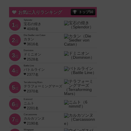
お気に入りランキング
トップ50
Splendor
1
宝石の煌き
位
4040名
Die Siedler von Catan
2
カタン
位
3616名
Dominion
3
ドミニオン
位
2528名
Battle Line
4
バトルライン
位
2377名
Terraforming Mars
5
テラフォーミングマーズ
位
2370名
6 nimmt!
6
ニムト
位
2201名
Carcassonne
7
カルカソンヌ
位
2190名
Wingspan