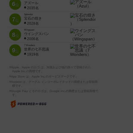
6
アズール
位
2035名
Splendor
7
宝石の煌き
位
2028名
Wingspan
8
ウイングスパン
位
2006名
7 Wonders
9
世界の七不思議
位
1919名
※Apple、Apple のロゴ は、米国および他の国々で登録された
Apple Inc.の商標です。
※App Store は、Apple Inc.のサービスマークです。
※Android は、グーグル インコーポレイテッドの商標または登録商
標です。
※Google Play とそのロゴは、Google Inc.の商標または登録商標で
す。