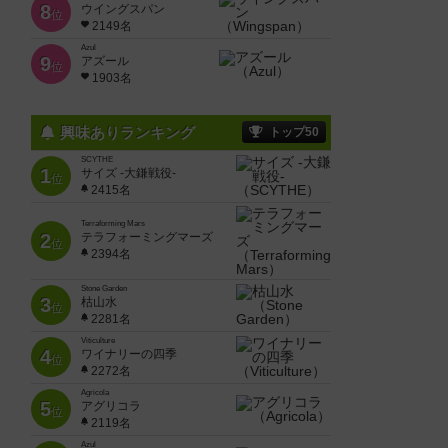
8
ウイングスパン
位
2149名
Azul
9
アズール
位
1903名
興味ありランキング
トップ50
SCYTHE
1
サイズ -大鎌戦役-
位
2415名
Terraforming Mars
2
テラフォーミングマーズ
位
2394名
Stone Garden
3
枯山水
位
2281名
Viticulture
4
ワイナリーの四季
位
2272名
Agricola
5
アグリコラ
位
2119名
Azul