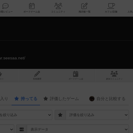
索
新着レビュー
ボードゲーム会
コミュニティ
掲示板一覧
gar.seesaa.net/
スト
投稿履歴
ボ
ー
ドゲ
ーム
会
参加
コミュニティ
入り
持ってる
評価したゲーム
自分と
比較する