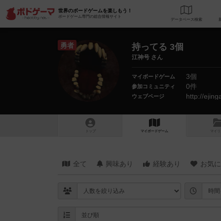
世界のボードゲームを楽しもう！
ボードゲーム専門の総合情報サイト
データベース
検
勇者
持ってる 3個
江神号 さん
3個
マイボードゲーム
0件
参加コミュニティ
http://ejin
ウェブページ
トップ
マイボードゲーム
マイリ
全て
興味あり
経験あり
お気に