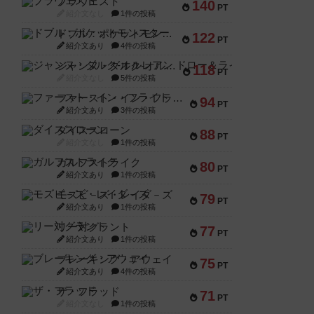
ブラヴェスト
140
PT
紹介文なし
1件の投稿
ドブル：ポケットモンスター
122
PT
紹介文あり
4件の投稿
ジャンヌ・ダルク-オルレアン ドロー＆ライト
118
PT
紹介文なし
5件の投稿
ファースト・イン・フライト
94
PT
紹介文あり
3件の投稿
ダイススローン
88
PT
紹介文なし
1件の投稿
ガルフストライク
80
PT
紹介文あり
1件の投稿
モズビ－ズ・レイダ－ズ
79
PT
紹介文あり
1件の投稿
リー対グラント
77
PT
紹介文あり
1件の投稿
ブレーキング・アウェイ
75
PT
紹介文あり
4件の投稿
ザ・フラッド
71
PT
紹介文なし
1件の投稿