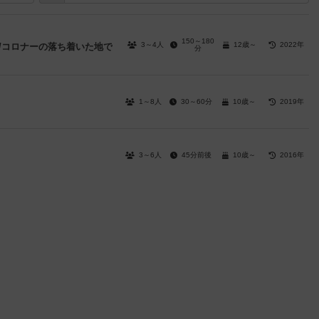
150～180
3～4人
12歳～
2022年
館/コロナーの落ち着いた地で
分
1～8人
30～60分
10歳～
2019年
3～6人
45分前後
10歳～
2016年