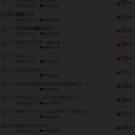
ワン・トゥ・ファイブ
97
PT
紹介文あり
1件の投稿
南北戦争
91
PT
紹介文あり
1件の投稿
ふたつの城の物語
91
PT
紹介文あり
6件の投稿
ノームズ・アット・ナイト
88
PT
紹介文なし
1件の投稿
マーリン
76
PT
紹介文あり
6件の投稿
フラットアイアン
75
PT
紹介文なし
2件の投稿
トランスオリエント・エクスプレス
70
PT
紹介文なし
1件の投稿
アンブッシュ！：ムーブアウト！
59
PT
紹介文あり
1件の投稿
キャプテン・フリップ：イスラ・ボンバ
51
PT
紹介文なし
2件の投稿
ガルフストライク
46
PT
紹介文あり
1件の投稿