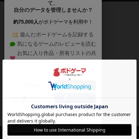
て、
ボードゲームを検索する
自分のデータを管理しませんか？
約75,000人
がボドゲーマを利用中！
ボードゲームの新着レビュー
遊んだボードゲームを記録する
ボードゲーム会情報
気になるゲームのレビューを読む
お気に入り作品・所有リストの共
メカニクス特集
有
掲示板・トピックス
ログイン / 会員登録（10秒）
Google
X
ボドとも・会員一覧
Apple
Facebook
ボードゲーム業界コラム
または
ボドゲーマご利用案内
メールで会員登録
ボードゲーム通販