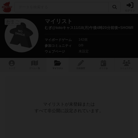
ログイン
マイリスト
たまご
むぎ@totoキャス11/18(月)午後4時20分前後+SHOW
142個
マイボードゲーム
0件
参加コミュニティ
未設定
ウェブページ
トップ
ゲーム一覧
マイリスト
投稿履歴
ボ
ドゲ
会
コミュニティ
マイリストが未登録または
すべて非公開に設定されています。