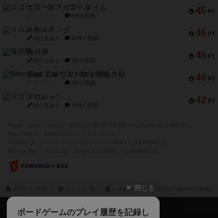
エコーズ・オブ・タイム
45
PT
紹介文なし
8件の投稿
スカルキング
45
PT
紹介文あり
12件の投稿
海兵隊
45
PT
紹介文あり
1件の投稿
Bitter End ブタペスト救出作戦
45
PT
紹介文なし
1件の投稿
ドコジャン
42
PT
紹介文あり
10件の投稿
※Apple、Apple のロゴ は、米国および他の国々で登録されたApple Inc.の商標です。
※App Store は、Apple Inc.のサービスマークです。
※Android は、グーグル インコーポレイテッドの商標または登録商標です。
※Google Play とそのロゴは、Google Inc.の商標または登録商標です。
閉じる
ボドゲーマTOP
ボドとも一覧
むぎ@totoキャス11/18(月)午後4時20分前後+
ボドゲーマTOP
ボードゲームのプレイ履歴を記録し