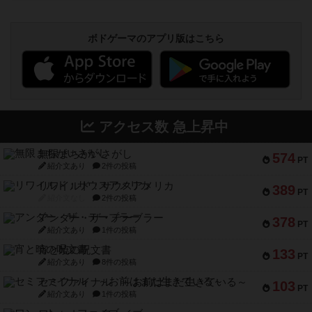
ボドゲーマのアプリ版はこちら
アクセス数 急上昇中
無限まちがいさがし
574
PT
紹介文あり
2件の投稿
リワイルド：サウスアメリカ
389
PT
紹介文なし
2件の投稿
アンダー・ザ・テーブラー
378
PT
紹介文あり
1件の投稿
宵と暁の呪文書
133
PT
紹介文あり
8件の投稿
セミファイナル ～お前はまだ生きている～
103
PT
紹介文あり
1件の投稿