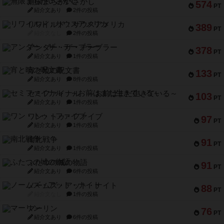
無限まちがいさがし
574
PT
紹介文あり
2件の投稿
リワイルド：サウスアメリカ
389
PT
紹介文なし
2件の投稿
アンダー・ザ・テーブラー
378
PT
紹介文あり
1件の投稿
宵と暁の呪文書
133
PT
紹介文あり
8件の投稿
セミファイナル ～お前はまだ生きている～
103
PT
紹介文あり
1件の投稿
ワン・トゥ・ファイブ
97
PT
紹介文あり
1件の投稿
南北戦争
91
PT
紹介文あり
1件の投稿
ふたつの城の物語
91
PT
紹介文あり
6件の投稿
ノームズ・アット・ナイト
88
PT
紹介文なし
1件の投稿
マーリン
76
PT
紹介文あり
6件の投稿