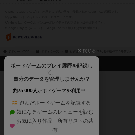
※Apple、Apple のロゴ は、米国および他の国々で登録されたApple Inc.の商標です。
※App Store は、Apple Inc.のサービスマークです。
※Android は、グーグル インコーポレイテッドの商標または登録商標です。
※Google Play とそのロゴは、Google Inc.の商標または登録商標です。
閉じる
ボドゲーマTOP
ボドとも一覧
むぎ@totoキャス11/18(月)午後4時20分前後+
ボドゲーマTOP
ボードゲームのプレイ履歴を記録し
て、
ボードゲームを検索する
自分のデータを管理しませんか？
約75,000人
がボドゲーマを利用中！
ボードゲームの新着レビュー
遊んだボードゲームを記録する
ボードゲーム会情報
気になるゲームのレビューを読む
お気に入り作品・所有リストの共
メカニクス特集
有