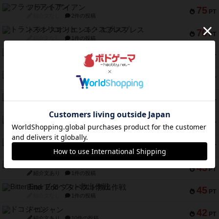
フラットアイアン
75
PT
紹介文なし
2件の投稿
トランスオリエント・エクスプレス
70
PT
紹介文なし
1件の投稿
アンブッシュ！：ムーブアウト！
59
PT
紹介文あり
1件の投稿
キャプテン・フリップ：イスラ・ボンバ
51
PT
紹介文なし
2件の投稿
ガルフストライク
46
PT
紹介文あり
1件の投稿
エコーズ・オブ・タイム
45
PT
紹介文なし
8件の投稿
スカルキング
45
PT
紹介文あり
12件の投稿
海兵隊
45
PT
紹介文あり
1件の投稿
Bitter End ブタペスト救出作戦
45
PT
紹介文なし
1件の投稿
ドコジャン
42
PT
紹介文あり
10件の投稿