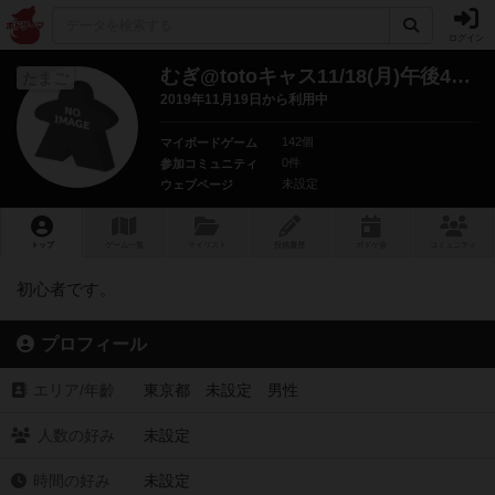
ログイン
むぎ@totoキャス11/18(月)午後4時20分前後+SHOWROOM毎日配信！
たまご
2019年11月19日から利用中
142個
マイボードゲーム
0件
参加コミュニティ
未設定
ウェブページ
トップ
ゲーム一覧
マイリスト
投稿履歴
ボ
ドゲ
会
コミュニティ
初心者です。
プロフィール
エリア/年齡
東京都 未設定 男性
人数の好み
未設定
時間の好み
未設定