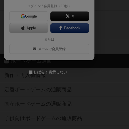
掲示板・トピックス
ログイン / 会員登録（10秒）
Google
X
ボドとも・会員一覧
Apple
Facebook
ボードゲーム業界コラム
または
ボドゲーマご利用案内
メールで会員登録
ボードゲーム通販
しばらく表示しない
新作・再入荷情報
定番ボードゲームの通販商品
国産ボードゲームの通販商品
子供向けボードゲームの通販商品