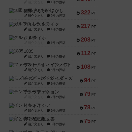
紹介文なし
1件の投稿
無限まちがいさがし
322
PT
紹介文あり
2件の投稿
ガルフストライク
217
PT
紹介文あり
1件の投稿
クルティボ
203
PT
紹介文なし
1件の投稿
1809
112
PT
紹介文あり
1件の投稿
ファースト・イン・フライト
108
PT
紹介文あり
3件の投稿
モズビ－ズ・レイダ－ズ
94
PT
紹介文あり
1件の投稿
テンプテーション
79
PT
紹介文なし
2件の投稿
インドネシア
78
PT
紹介文あり
2件の投稿
宵と暁の呪文書
75
PT
紹介文あり
8件の投稿