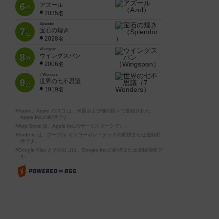
6
アズール
位
2035名
Splendor
7
宝石の煌き
位
2028名
Wingspan
8
ウイングスパン
位
2006名
7 Wonders
9
世界の七不思議
位
1919名
※Apple、Apple のロゴ は、米国および他の国々で登録された
Apple Inc.の商標です。
※App Store は、Apple Inc.のサービスマークです。
※Android は、グーグル インコーポレイテッドの商標または登録商
標です。
※Google Play とそのロゴは、Google Inc.の商標または登録商標で
す。