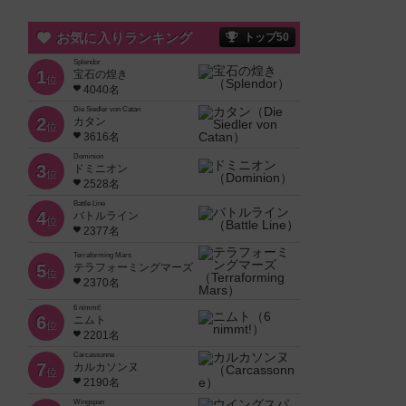
お気に入りランキング
トップ50
Splendor
1
宝石の煌き
位
4040名
Die Siedler von Catan
2
カタン
位
3616名
Dominion
3
ドミニオン
位
2528名
Battle Line
4
バトルライン
位
2377名
Terraforming Mars
5
テラフォーミングマーズ
位
2370名
6 nimmt!
6
ニムト
位
2201名
Carcassonne
7
カルカソンヌ
位
2190名
Wingspan