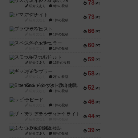
リスボン・トラム 28
73
PT
紹介文あり
9件の投稿
アマナイト
73
PT
紹介文なし
1件の投稿
ブラヴェスト
66
PT
紹介文なし
1件の投稿
スペクタキュラー
60
PT
紹介文なし
1件の投稿
スモールワールド
59
PT
紹介文あり
13件の投稿
ギャンブラー
58
PT
紹介文なし
2件の投稿
Bitter End ブタペスト救出作戦
52
PT
紹介文なし
1件の投稿
ラピード
46
PT
紹介文なし
1件の投稿
ザ・フラッフィー・ライト
44
PT
紹介文なし
0件の投稿
ふたつの城の物語
39
PT
紹介文あり
6件の投稿