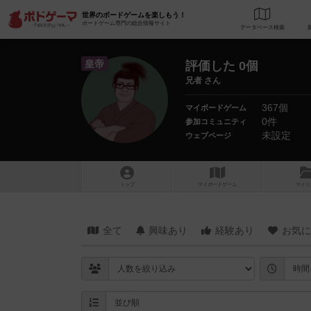
世界のボードゲームを楽しもう！
ボードゲーム専門の総合情報サイト
データベース
検
皇帝
評価した 0個
兄者 さん
367個
マイボードゲーム
0件
参加コミュニティ
未設定
ウェブページ
トップ
マイボードゲーム
マイリ
全て
興味あり
経験あり
お気に