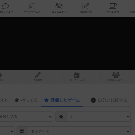
索
新着レビュー
ボードゲーム会
コミュニティ
掲示板一覧
スト
投稿履歴
ボ
ー
ドゲ
ーム
会
参加
コミュニティ
入り
持ってる
評価したゲーム
自分と
比較する