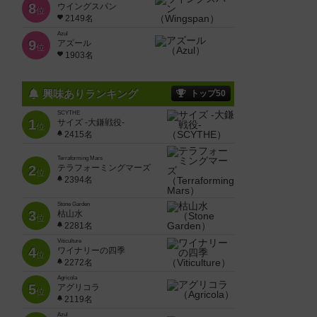
8
ウイングスパン
位
2149名
Azul
9
アズール
位
1903名
興味ありランキング
トップ50
SCYTHE
1
サイズ -大鎌戦役-
位
2415名
Terraforming Mars
2
テラフォーミングマーズ
位
2394名
Stone Garden
3
枯山水
位
2281名
Viticulture
4
ワイナリーの四季
位
2272名
Agricola
5
アグリコラ
位
2119名
Azul