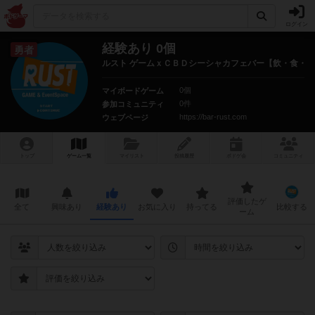
ログイン
経験あり 0個
勇者
ルスト ゲームｘＣＢＤシーシャカフェバー【飲・食・遊
0個
マイボードゲーム
0件
参加コミュニティ
https://bar-rust.com
ウェブページ
トップ
ゲーム一覧
マイリスト
投稿履歴
ボ
ドゲ
会
コミュニティ
評価したゲ
全て
興味あり
経験あり
お気に入り
持ってる
比較する
ーム