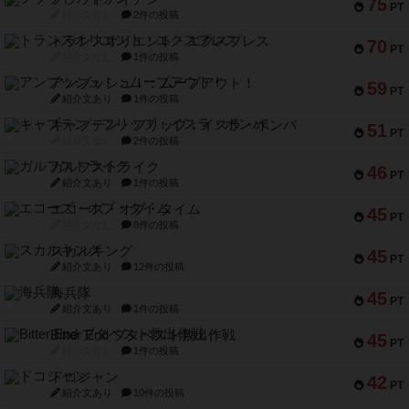
75
PT
紹介文なし
2件の投稿
トランスオリエント・エクスプレス
70
PT
紹介文なし
1件の投稿
アンブッシュ！：ムーブアウト！
59
PT
紹介文あり
1件の投稿
キャプテン・フリップ：イスラ・ボンバ
51
PT
紹介文なし
2件の投稿
ガルフストライク
46
PT
紹介文あり
1件の投稿
エコーズ・オブ・タイム
45
PT
紹介文なし
8件の投稿
スカルキング
45
PT
紹介文あり
12件の投稿
海兵隊
45
PT
紹介文あり
1件の投稿
Bitter End ブタペスト救出作戦
45
PT
紹介文なし
1件の投稿
ドコジャン
42
PT
紹介文あり
10件の投稿