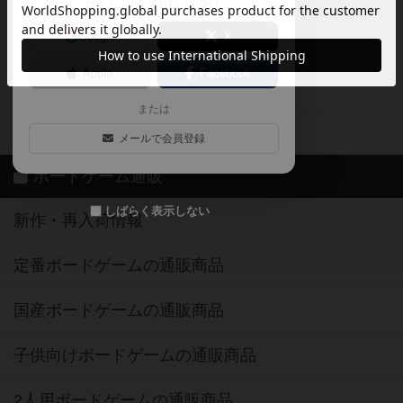
ログイン / 会員登録（10秒）
Google
X
ボドとも・会員一覧
Apple
Facebook
ボードゲーム業界コラム
または
ボドゲーマご利用案内
メールで会員登録
ボードゲーム通販
しばらく表示しない
新作・再入荷情報
定番ボードゲームの通販商品
国産ボードゲームの通販商品
子供向けボードゲームの通販商品
2人用ボードゲームの通販商品