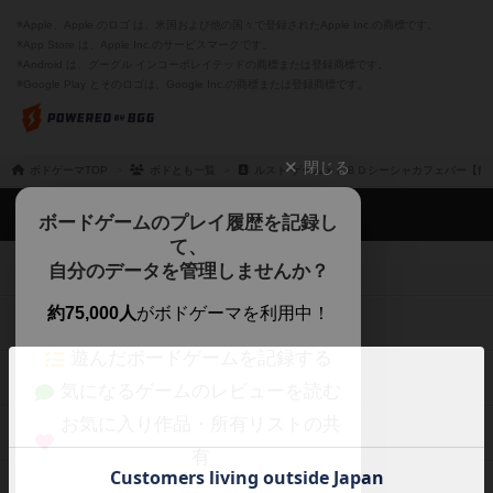
※Apple、Apple のロゴ は、米国および他の国々で登録されたApple Inc.の商標です。
※App Store は、Apple Inc.のサービスマークです。
※Android は、グーグル インコーポレイテッドの商標または登録商標です。
※Google Play とそのロゴは、Google Inc.の商標または登録商標です。
閉じる
ボドゲーマTOP
ボドとも一覧
ルスト ゲームｘＣＢＤシーシャカフェバー【飲
ボドゲーマTOP
ボードゲームのプレイ履歴を記録し
て、
ボードゲームを検索する
自分のデータを管理しませんか？
約75,000人
がボドゲーマを利用中！
ボードゲームの新着レビュー
遊んだボードゲームを記録する
ボードゲーム会情報
気になるゲームのレビューを読む
お気に入り作品・所有リストの共
メカニクス特集
有
掲示板・トピックス