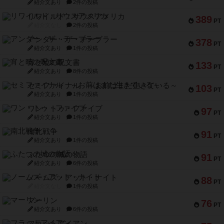
紹介文あり
2件の投稿
リワイルド：サウスアメリカ
389
PT
紹介文なし
2件の投稿
アンダー・ザ・テーブラー
378
PT
紹介文あり
1件の投稿
宵と暁の呪文書
133
PT
紹介文あり
8件の投稿
セミファイナル ～お前はまだ生きている～
103
PT
紹介文あり
1件の投稿
ワン・トゥ・ファイブ
97
PT
紹介文あり
1件の投稿
南北戦争
91
PT
紹介文あり
1件の投稿
ふたつの城の物語
91
PT
紹介文あり
6件の投稿
ノームズ・アット・ナイト
88
PT
紹介文なし
1件の投稿
マーリン
76
PT
紹介文あり
6件の投稿
フラットアイアン