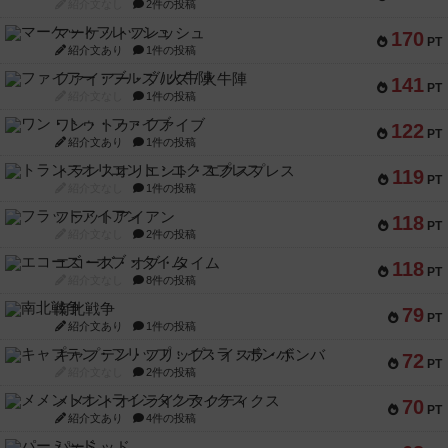
紹介文なし
2件の投稿
マーケットフレッシュ
170
PT
紹介文あり
1件の投稿
ファイアー・ブルズ / 火牛陣
141
PT
紹介文なし
1件の投稿
ワン・トゥ・ファイブ
122
PT
紹介文あり
1件の投稿
トランスオリエント・エクスプレス
119
PT
紹介文なし
1件の投稿
フラットアイアン
118
PT
紹介文なし
2件の投稿
エコーズ・オブ・タイム
118
PT
紹介文なし
8件の投稿
南北戦争
79
PT
紹介文あり
1件の投稿
キャプテン・フリップ：イスラ・ボンバ
72
PT
紹介文なし
2件の投稿
メメントオンラインタクティクス
70
PT
紹介文あり
4件の投稿
パーミッド