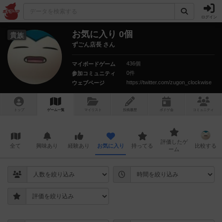
ログイン
お気に入り 0個
貴族
ずごん店長 さん
436個
マイボードゲーム
0件
参加コミュニティ
https://twitter.com/zugon_clockwise
ウェブページ
トップ
ゲーム一覧
マイリスト
投稿履歴
ボ
ドゲ
会
コミュニティ
評価したゲ
全て
興味あり
経験あり
お気に入り
持ってる
比較する
ーム