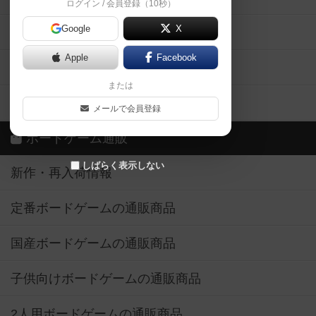
ログイン / 会員登録（10秒）
Google
X
ボドとも・会員一覧
Apple
Facebook
ボードゲーム業界コラム
または
ボドゲーマご利用案内
メールで会員登録
ボードゲーム通販
しばらく表示しない
新作・再入荷情報
定番ボードゲームの通販商品
国産ボードゲームの通販商品
子供向けボードゲームの通販商品
2人用ボードゲームの通販商品