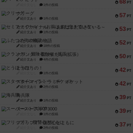
68
PT
紹介文なし
1件の投稿
クリーグ
57
PT
紹介文あり
1件の投稿
セミファイナル ～お前はまだ生きている～
53
PT
紹介文あり
1件の投稿
ふたつの街の物語
52
PT
紹介文あり
18件の投稿
クランク! ：冒険者たち（拡張）
50
PT
紹介文あり
4件の投稿
とうほうの！
42
PT
紹介文なし
1件の投稿
スターマイン・ラミー ポケット
42
PT
紹介文あり
2件の投稿
海兵隊
39
PT
紹介文あり
1件の投稿
スーパーストア3000
39
PT
紹介文なし
1件の投稿
フリップ７：復讐心とともに
37
PT
紹介文なし
2件の投稿