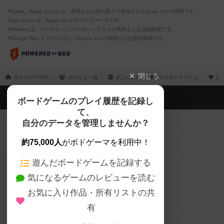
※Apple、Apple のロゴ は、米国および他の国々で登録されたApple Inc.の商標です。
※App Store は、Apple Inc.のサービスマークです。
※Android は、グーグル インコーポレイテッドの商標または登録商標です。
※Google Play とそのロゴは、Google Inc.の商標または登録商標です。
閉じる
ボドゲーマTOP
ボドとも一覧
ずごん店長
マイボードゲーム
お
ボドゲーマTOP
ボードゲームのプレイ履歴を記録し
て、
ボードゲームを検索する
自分のデータを管理しませんか？
約75,000人
がボドゲーマを利用中！
ボードゲームの新着レビュー
遊んだボードゲームを記録する
ボードゲーム会情報
気になるゲームのレビューを読む
お気に入り作品・所有リストの共
メカニクス特集
有
掲示板・トピックス