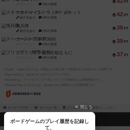
42
PT
紹介文なし
1件の投稿
スターマイン・ラミー ポケット
42
PT
紹介文あり
2件の投稿
海兵隊
39
PT
紹介文あり
1件の投稿
スーパーストア3000
39
PT
紹介文なし
1件の投稿
フリップ７：復讐心とともに
37
PT
紹介文なし
2件の投稿
※Apple、Apple のロゴ は、米国および他の国々で登録されたApple Inc.の商標です。
※App Store は、Apple Inc.のサービスマークです。
※Android は、グーグル インコーポレイテッドの商標または登録商標です。
※Google Play とそのロゴは、Google Inc.の商標または登録商標です。
閉じる
ボドゲーマTOP
ボドとも一覧
ずごん店長
参加コミュニティ
ボドゲーマTOP
ボードゲームのプレイ履歴を記録し
て、