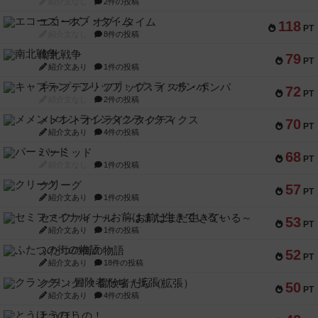
紹介文なし
2件の投稿
エコーズ・オブ・タイム
118
PT
紹介文なし
8件の投稿
南北戦争
79
PT
紹介文あり
1件の投稿
キャプテン・フリップ：イスラ・ボンバ
72
PT
紹介文なし
2件の投稿
メメントオンラインタクティクス
70
PT
紹介文あり
4件の投稿
パーミッド
68
PT
紹介文なし
1件の投稿
クリーグ
57
PT
紹介文あり
1件の投稿
セミファイナル ～お前はまだ生きている～
53
PT
紹介文あり
1件の投稿
ふたつの街の物語
52
PT
紹介文あり
18件の投稿
クランク! ：冒険者たち（拡張）
50
PT
紹介文あり
4件の投稿
とうほうの！