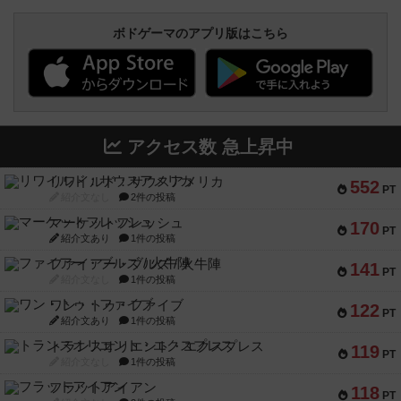
ボドゲーマのアプリ版はこちら
アクセス数 急上昇中
リワイルド：サウスアメリカ
552
PT
紹介文なし
2件の投稿
マーケットフレッシュ
170
PT
紹介文あり
1件の投稿
ファイアー・ブルズ / 火牛陣
141
PT
紹介文なし
1件の投稿
ワン・トゥ・ファイブ
122
PT
紹介文あり
1件の投稿
トランスオリエント・エクスプレス
119
PT
紹介文なし
1件の投稿
フラットアイアン
118
PT