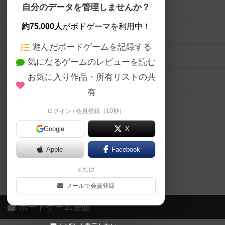
ボードゲームを検索する
自分のデータを管理しませんか？
約75,000人
がボドゲーマを利用中！
ボードゲームの新着レビュー
遊んだボードゲームを記録する
ボードゲーム会情報
気になるゲームのレビューを読む
お気に入り作品・所有リストの共
メカニクス特集
有
掲示板・トピックス
ログイン / 会員登録（10秒）
Google
X
ボドとも・会員一覧
Apple
Facebook
ボードゲーム業界コラム
または
ボドゲーマご利用案内
メールで会員登録
ボードゲーム通販