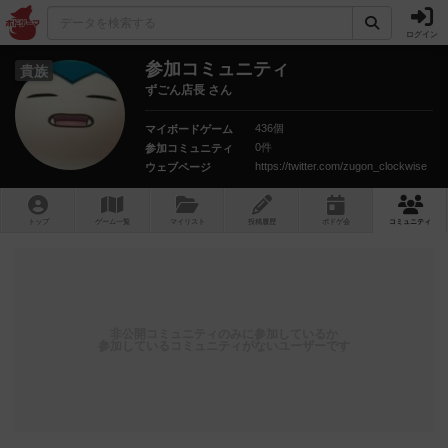
ログイン
参加コミュニティ
貴族
ずごん店長 さん
436個
マイボードゲーム
0件
参加コミュニティ
https://twitter.com/zugon_clockwise
ウェブページ
トップ
ゲーム一覧
マイリスト
投稿履歴
ボ
ドゲ
会
コミュニティ
非公開コミュニティのみに参加しているか
参加しているコミュニティがないユーザーです