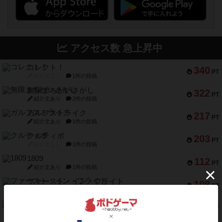
アクセス数 急上昇中
コレクト！
340
PT
紹介文なし
1件の投稿
無限まちがいさがし
322
PT
紹介文あり
2件の投稿
ガルフストライク
217
PT
紹介文あり
1件の投稿
クルティボ
203
PT
紹介文なし
1件の投稿
1809
112
PT
紹介文あり
1件の投稿
ファースト・イン・フライト
108
PT
紹介文あり
3件の投稿
モズビ－ズ・レイダ－ズ
94
PT
紹介文あり
1件の投稿