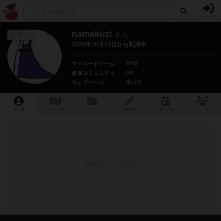
ログイン
namekuzi
さん
たまご
2025年10月11日から利用中
90個
マイボードゲーム
0件
参加コミュニティ
未設定
ウェブページ
トップ
ゲーム一覧
マイリスト
投稿履歴
ボ
ドゲ
会
コミュニティ
登録されていません