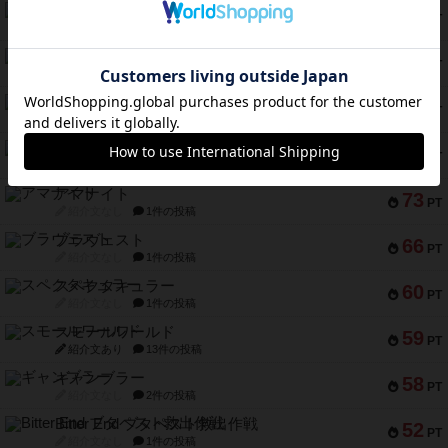
テンプテーション
79
PT
紹介文なし
2件の投稿
インドネシア
78
PT
紹介文あり
2件の投稿
宵と暁の呪文書
75
PT
紹介文あり
8件の投稿
リスボン・トラム 28
73
PT
紹介文あり
9件の投稿
アマナイト
73
PT
紹介文なし
1件の投稿
ブラヴェスト
66
PT
紹介文なし
1件の投稿
スペクタキュラー
60
PT
紹介文なし
1件の投稿
スモールワールド
59
PT
紹介文あり
13件の投稿
ギャンブラー
58
PT
紹介文なし
2件の投稿
Bitter End ブタペスト救出作戦
52
PT
紹介文なし
1件の投稿