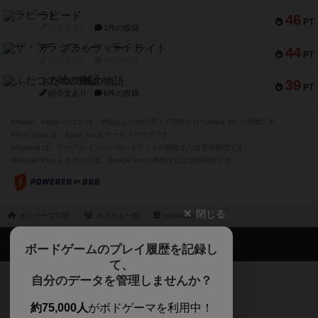
ラピード
46
PT
紹介文なし
1件の投稿
ザ・フラッフィー・ライト
44
PT
紹介文なし
0件の投稿
ふたつの城の物語
39
PT
紹介文あり
6件の投稿
※Apple、Apple のロゴ は、米国および他の国々で登録されたApple Inc.の商標です。
※App Store は、Apple Inc.のサービスマークです。
※Android は、グーグル インコーポレイテッドの商標または登録商標です。
※Google Play とそのロゴは、Google Inc.の商標または登録商標です。
閉じる
ボドゲーマTOP
ボドとも一覧
namekuzi
ボドゲーマTOP
ボードゲームのプレイ履歴を記録し
て、
ボードゲームを検索する
自分のデータを管理しませんか？
約75,000人
がボドゲーマを利用中！
ボードゲームの新着レビュー