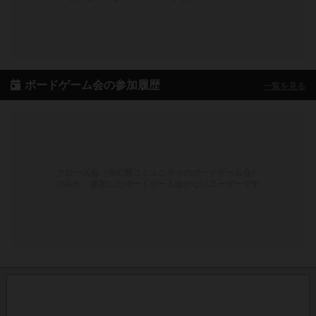
ボードゲーム会の参加履歴
一覧を見る
クローズ会（非公開コミュニティのボードゲーム会）
のみか、参加したボードゲーム会がないユーザーです