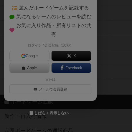
遊んだボードゲームを記録する
ボードゲーム会情報
気になるゲームのレビューを読む
お気に入り作品・所有リストの共
メカニクス特集
有
掲示板・トピックス
ログイン / 会員登録（10秒）
Google
X
ボドとも・会員一覧
Apple
Facebook
ボードゲーム業界コラム
または
ボドゲーマご利用案内
メールで会員登録
ボードゲーム通販
しばらく表示しない
新作・再入荷情報
定番ボードゲームの通販商品