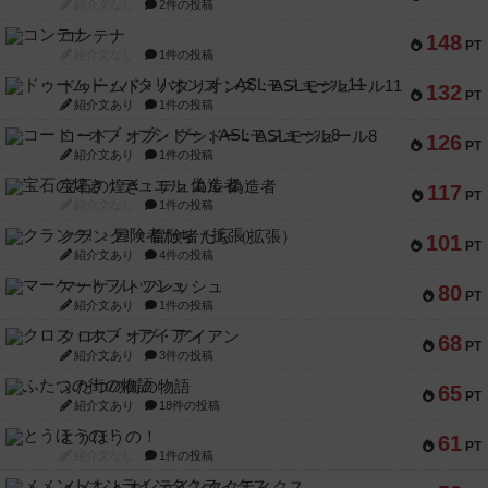
紹介文なし
2件の投稿
コンテナ
148
PT
紹介文なし
1件の投稿
ドゥームド・バタリオンズ：ASLモジュール11
132
PT
紹介文あり
1件の投稿
コード・オブ・ブシドー：ASLモジュール8
126
PT
紹介文あり
1件の投稿
宝石の煌き：デュエル 偽造者
117
PT
紹介文なし
1件の投稿
クランク! ：冒険者たち（拡張）
101
PT
紹介文あり
4件の投稿
マーケットフレッシュ
80
PT
紹介文あり
1件の投稿
クロス・オブ・アイアン
68
PT
紹介文あり
3件の投稿
ふたつの街の物語
65
PT
紹介文あり
18件の投稿
とうほうの！
61
PT
紹介文なし
1件の投稿
メメントオンラインタクティクス