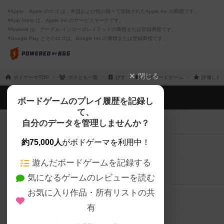
※Apple、Apple のロゴ は、米国および他の国々で登録されたApple Inc.の商標です。
※App Store は、Apple Inc.のサービスマークです。
※Android は、グーグル インコーポレイテッドの商標または登録商標です。
※Google Play とそのロゴは、Google Inc.の商標または登録商標です。
閉じる
ボドゲーマTOP
ボドとも一覧
びす
マイボードゲーム
評価した
ボドゲーマTOP
ボードゲームのプレイ履歴を記録し
て、
ボードゲームを検索する
自分のデータを管理しませんか？
約75,000人
がボドゲーマを利用中！
ボードゲームの新着レビュー
遊んだボードゲームを記録する
ボードゲーム会情報
気になるゲームのレビューを読む
お気に入り作品・所有リストの共
メカニクス特集
有
掲示板・トピックス