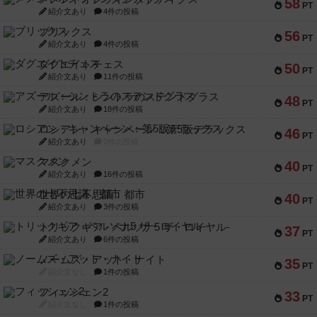
58
PT
紹介文あり
4件の投稿
ブリックス
56
PT
紹介文あり
4件の投稿
ダグエイトチェス
50
PT
紹介文あり
11件の投稿
アズール：シントラのステンドグラス
48
PT
紹介文あり
18件の投稿
ロシアン・キャンペーン：第5版デラックス
46
PT
紹介文あり
0件の投稿
マスクメン
40
PT
紹介文あり
16件の投稿
世界の七不思議：都市
40
PT
紹介文あり
3件の投稿
トリックギア - ペルソナ5 ザ・ロイヤル-
37
PT
紹介文あり
6件の投稿
ノームズ・アット・ナイト
35
PT
紹介文なし
1件の投稿
フィッシェン2
33
PT
紹介文なし
1件の投稿