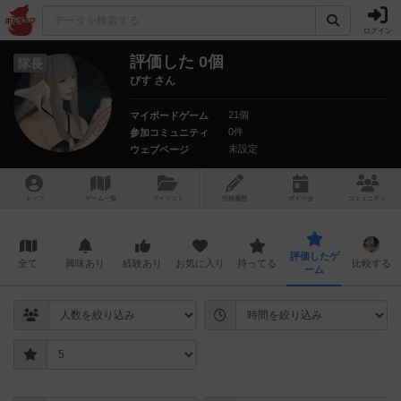
ログイン
評価した 0個
隊長
びす さん
21個
マイボードゲーム
0件
参加コミュニティ
未設定
ウェブページ
トップ
ゲーム一覧
マイリスト
投稿履歴
ボ
ドゲ
会
コミュニティ
評価したゲ
全て
興味あり
経験あり
お気に入り
持ってる
比較する
ーム