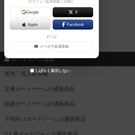
ログイン / 会員登録（10秒）
Google
X
ボドとも・会員一覧
Apple
Facebook
ボードゲーム業界コラム
または
ボドゲーマご利用案内
メールで会員登録
ボードゲーム通販
しばらく表示しない
新作・再入荷情報
定番ボードゲームの通販商品
国産ボードゲームの通販商品
子供向けボードゲームの通販商品
2人用ボードゲームの通販商品