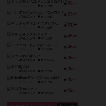
トランスオリエント・エクスプレス
70
PT
紹介文なし
1件の投稿
アンブッシュ！：ムーブアウト！
59
PT
紹介文あり
1件の投稿
キャプテン・フリップ：イスラ・ボンバ
51
PT
紹介文なし
2件の投稿
ガルフストライク
46
PT
紹介文あり
1件の投稿
エコーズ・オブ・タイム
45
PT
紹介文なし
8件の投稿
スカルキング
45
PT
紹介文あり
12件の投稿
海兵隊
45
PT
紹介文あり
1件の投稿
Bitter End ブタペスト救出作戦
45
PT
紹介文なし
1件の投稿
ドコジャン
42
PT
紹介文あり
10件の投稿