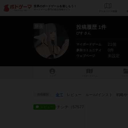
世界のボードゲームを楽しもう！
ボードゲーム専門の総合情報サイト
データベース
検
隊長
投稿履歴 1件
びす さん
21個
マイボードゲーム
0件
参加コミュニティ
未設定
ウェブページ
トップ
マイボードゲーム
マイリ
全て
レビュー
ルール
/インスト
戦略
や
投稿種別
レビュー