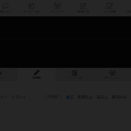
索
新着レビュー
ボードゲーム会
コミュニティ
掲示板一覧
スト
投稿履歴
ボ
ー
ドゲ
ーム
会
参加
コミュニティ
コツ
リプレイ
全て
普通以上
高以上
最高のみ
注目度