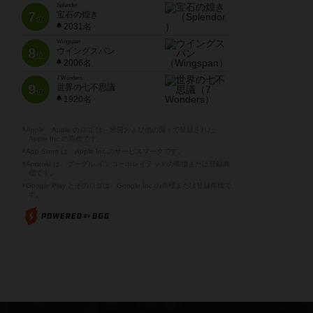
Splendor
7
宝石の煌き
位
2031名
Wingspan
8
ウイングスパン
位
2006名
7 Wonders
9
世界の七不思議
位
1920名
※Apple、Apple のロゴ は、米国および他の国々で登録された
Apple Inc.の商標です。
※App Store は、Apple Inc.のサービスマークです。
※Android は、グーグル インコーポレイテッドの商標または登録商
標です。
※Google Play とそのロゴは、Google Inc.の商標または登録商標で
す。