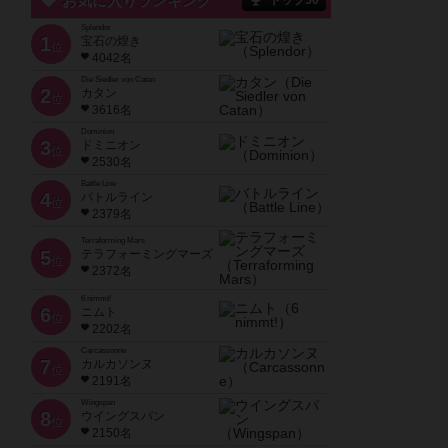
お気に入りランキング
トップ50
Splendor
1
宝石の煌き
位
4042名
Die Siedler von Catan
2
カタン
位
3616名
Dominion
3
ドミニオン
位
2530名
Battle Line
4
バトルライン
位
2379名
Terraforming Mars
5
テラフォーミングマーズ
位
2372名
6 nimmt!
6
ニムト
位
2202名
Carcassonne
7
カルカソンヌ
位
2191名
Wingspan
8
ウイングスパン
位
2150名