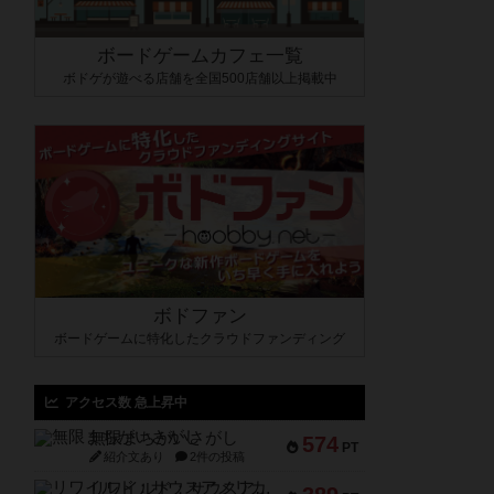
ボードゲームカフェ一覧
ボドゲが遊べる店舗を全国500店舗以上掲載中
ボドファン
ボードゲームに特化したクラウドファンディング
アクセス数 急上昇中
無限まちがいさがし
574
PT
紹介文あり
2件の投稿
リワイルド：サウスアメリカ