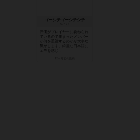
ゴーシチゴーシチシチ
57577
評価がプレイヤーに委ねられ
ているので集まったメンバー
が何を重視するのかが大事な
気がします。綺麗な日本語に
エモを感じ...
12ヶ月前
の投稿