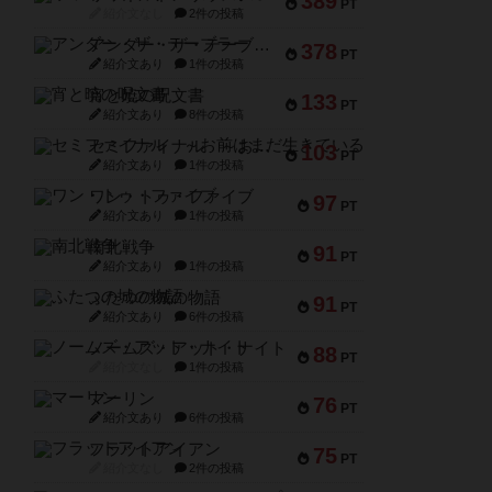
389
PT
紹介文なし
2件の投稿
アンダー・ザ・テーブラー
378
PT
紹介文あり
1件の投稿
宵と暁の呪文書
133
PT
紹介文あり
8件の投稿
セミファイナル ～お前はまだ生きている～
103
PT
紹介文あり
1件の投稿
ワン・トゥ・ファイブ
97
PT
紹介文あり
1件の投稿
南北戦争
91
PT
紹介文あり
1件の投稿
ふたつの城の物語
91
PT
紹介文あり
6件の投稿
ノームズ・アット・ナイト
88
PT
紹介文なし
1件の投稿
マーリン
76
PT
紹介文あり
6件の投稿
フラットアイアン
75
PT
紹介文なし
2件の投稿