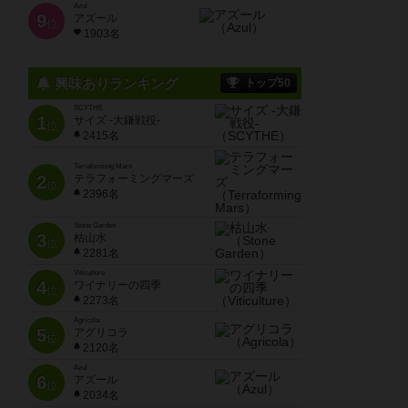
Azul
9
アズール
位
1903名
興味ありランキング
トップ50
SCYTHE
1
サイズ -大鎌戦役-
位
2415名
Terraforming Mars
2
テラフォーミングマーズ
位
2396名
Stone Garden
3
枯山水
位
2281名
Viticulture
4
ワイナリーの四季
位
2273名
Agricola
5
アグリコラ
位
2120名
Azul
6
アズール
位
2034名