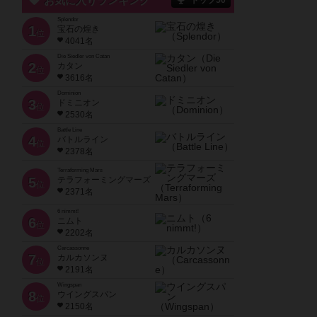
お気に入りランキング
トップ50
Splendor
1
宝石の煌き
位
4041名
Die Siedler von Catan
2
カタン
位
3616名
Dominion
3
ドミニオン
位
2530名
Battle Line
4
バトルライン
位
2378名
Terraforming Mars
5
テラフォーミングマーズ
位
2371名
6 nimmt!
6
ニムト
位
2202名
Carcassonne
7
カルカソンヌ
位
2191名
Wingspan
8
ウイングスパン
位
2150名