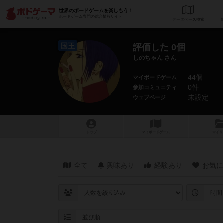
世界のボードゲームを楽しもう！
ボードゲーム専門の総合情報サイト
データベース
検
国王
評価した 0個
しのちゃん さん
44個
マイボードゲーム
0件
参加コミュニティ
未設定
ウェブページ
トップ
マイボードゲーム
マイリ
全て
興味あり
経験あり
お気に