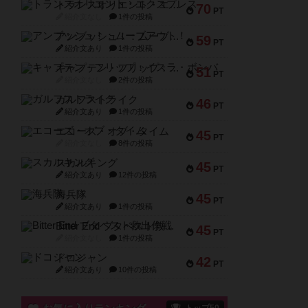
トランスオリエント・エクスプレス
70
PT
紹介文なし
1件の投稿
アンブッシュ！：ムーブアウト！
59
PT
紹介文あり
1件の投稿
キャプテン・フリップ：イスラ・ボンバ
51
PT
紹介文なし
2件の投稿
ガルフストライク
46
PT
紹介文あり
1件の投稿
エコーズ・オブ・タイム
45
PT
紹介文なし
8件の投稿
スカルキング
45
PT
紹介文あり
12件の投稿
海兵隊
45
PT
紹介文あり
1件の投稿
Bitter End ブタペスト救出作戦
45
PT
紹介文なし
1件の投稿
ドコジャン
42
PT
紹介文あり
10件の投稿