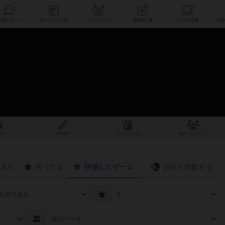
索
新着レビュー
ボードゲーム会
コミュニティ
掲示板一覧
スト
投稿履歴
ボ
ー
ドゲ
ーム
会
参加
コミュニティ
入り
持ってる
評価したゲーム
自分と
比較する