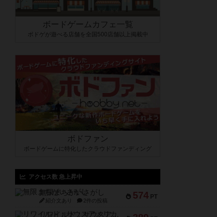
ボードゲームカフェ一覧
ボドゲが遊べる店舗を全国500店舗以上掲載中
ボドファン
ボードゲームに特化したクラウドファンディング
アクセス数 急上昇中
無限まちがいさがし
574
PT
紹介文あり
2件の投稿
リワイルド：サウスアメリカ