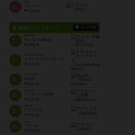
Azul
9
アズール
位
1903名
興味ありランキング
トップ50
SCYTHE
1
サイズ -大鎌戦役-
位
2415名
Terraforming Mars
2
テラフォーミングマーズ
位
2395名
Stone Garden
3
枯山水
位
2281名
Viticulture
4
ワイナリーの四季
位
2272名
Agricola
5
アグリコラ
位
2120名
Azul
6
アズール
位
2034名