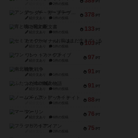
389
PT
紹介文なし
2件の投稿
アンダー・ザ・テーブラー
378
PT
紹介文あり
1件の投稿
宵と暁の呪文書
133
PT
紹介文あり
8件の投稿
セミファイナル ～お前はまだ生きている～
103
PT
紹介文あり
1件の投稿
ワン・トゥ・ファイブ
97
PT
紹介文あり
1件の投稿
南北戦争
91
PT
紹介文あり
1件の投稿
ふたつの城の物語
91
PT
紹介文あり
6件の投稿
ノームズ・アット・ナイト
88
PT
紹介文なし
1件の投稿
マーリン
76
PT
紹介文あり
6件の投稿
フラットアイアン
75
PT
紹介文なし
2件の投稿