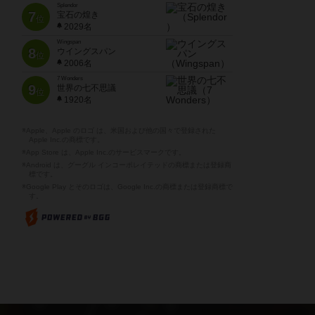
Splendor
7
宝石の煌き
位
2029名
Wingspan
8
ウイングスパン
位
2006名
7 Wonders
9
世界の七不思議
位
1920名
※Apple、Apple のロゴ は、米国および他の国々で登録された
Apple Inc.の商標です。
※App Store は、Apple Inc.のサービスマークです。
※Android は、グーグル インコーポレイテッドの商標または登録商
標です。
※Google Play とそのロゴは、Google Inc.の商標または登録商標で
す。