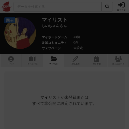
ログイン
マイリスト
国王
しのちゃん さん
44個
マイボードゲーム
0件
参加コミュニティ
未設定
ウェブページ
トップ
ゲーム一覧
マイリスト
投稿履歴
ボ
ドゲ
会
コミュニティ
マイリストが未登録または
すべて非公開に設定されています。