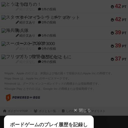
とうほうの！
42
PT
紹介文なし
1件の投稿
スターマイン・ラミー ポケット
42
PT
紹介文あり
2件の投稿
海兵隊
39
PT
紹介文あり
1件の投稿
スーパーストア3000
39
PT
紹介文なし
1件の投稿
フリップ７：復讐心とともに
37
PT
紹介文なし
2件の投稿
※Apple、Apple のロゴ は、米国および他の国々で登録されたApple Inc.の商標です。
※App Store は、Apple Inc.のサービスマークです。
※Android は、グーグル インコーポレイテッドの商標または登録商標です。
※Google Play とそのロゴは、Google Inc.の商標または登録商標です。
閉じる
ボドゲーマTOP
ボドとも一覧
しのちゃん
マイリスト
ボドゲーマTOP
ボードゲームのプレイ履歴を記録し