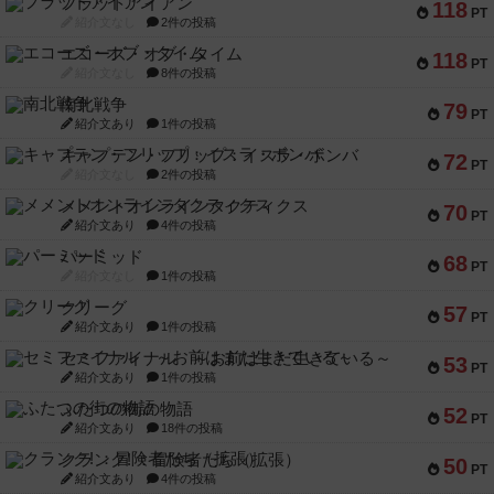
フラットアイアン
118
PT
紹介文なし
2件の投稿
エコーズ・オブ・タイム
118
PT
紹介文なし
8件の投稿
南北戦争
79
PT
紹介文あり
1件の投稿
キャプテン・フリップ：イスラ・ボンバ
72
PT
紹介文なし
2件の投稿
メメントオンラインタクティクス
70
PT
紹介文あり
4件の投稿
パーミッド
68
PT
紹介文なし
1件の投稿
クリーグ
57
PT
紹介文あり
1件の投稿
セミファイナル ～お前はまだ生きている～
53
PT
紹介文あり
1件の投稿
ふたつの街の物語
52
PT
紹介文あり
18件の投稿
クランク! ：冒険者たち（拡張）
50
PT
紹介文あり
4件の投稿