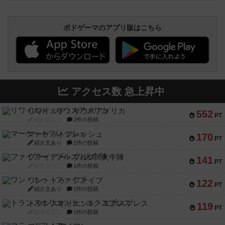
ボドゲーマのアプリ版はこちら
アクセス数 急上昇中
リワイルド：サウスアメリカ
552
PT
紹介文なし
2件の投稿
マーケットフレッシュ
170
PT
紹介文あり
1件の投稿
ファイアー・ブルズ / 火牛陣
141
PT
紹介文なし
1件の投稿
ワン・トゥ・ファイブ
122
PT
紹介文あり
1件の投稿
トランスオリエント・エクスプレス
119
PT
紹介文なし
1件の投稿