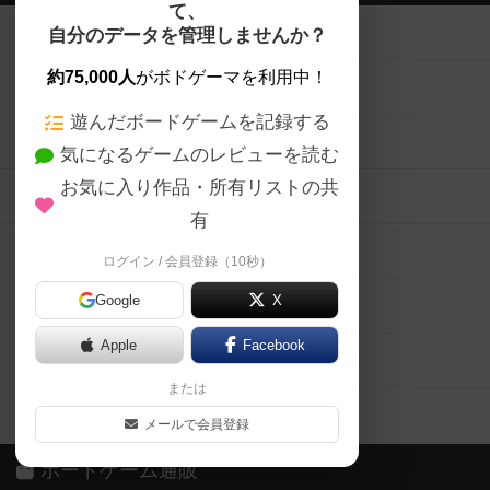
て、
ボードゲームを検索する
自分のデータを管理しませんか？
約75,000人
がボドゲーマを利用中！
ボードゲームの新着レビュー
遊んだボードゲームを記録する
ボードゲーム会情報
気になるゲームのレビューを読む
お気に入り作品・所有リストの共
メカニクス特集
有
掲示板・トピックス
ログイン / 会員登録（10秒）
Google
X
ボドとも・会員一覧
Apple
Facebook
ボードゲーム業界コラム
または
ボドゲーマご利用案内
メールで会員登録
ボードゲーム通販